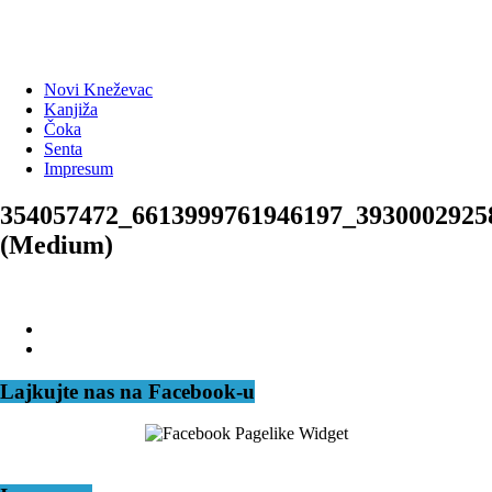
Novi Kneževac
Kanjiža
Čoka
Senta
Impresum
354057472_6613999761946197_3930002925
(Medium)
Lajkujte nas na Facebook-u