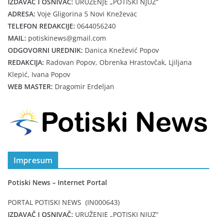
IZDAVAČ I OSNIVAČ:
URUŽENJE „POTISKI NJUZ“
ADRESA:
Voje Gligorina 5 Novi Kneževac
TELEFON REDAKCIJE:
0644056240
MAIL:
potiskinews@gmail.com
ODGOVORNI UREDNIK:
Danica Knežević Popov
REDAKCIJA:
Radovan Popov, Obrenka Hrastovčak, Ljiljana
Klepić, Ivana Popov
WEB MASTER:
Dragomir Erdeljan
Impresum
Potiski News – Internet Portal
PORTAL POTISKI NEWS (IN000643)
IZDAVAČ I OSNIVAČ:
URUŽENJE „POTISKI NJUZ“