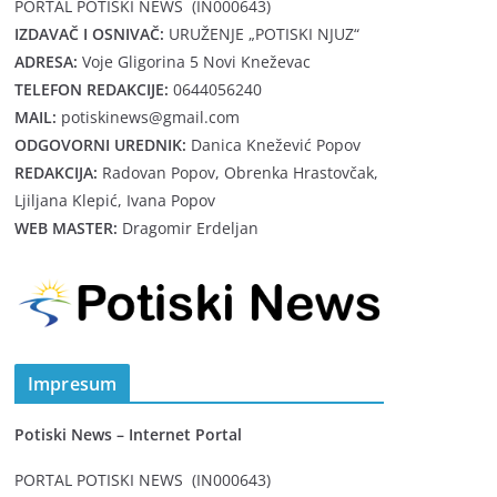
PORTAL POTISKI NEWS (IN000643)
IZDAVAČ I OSNIVAČ:
URUŽENJE „POTISKI NJUZ“
ADRESA:
Voje Gligorina 5 Novi Kneževac
TELEFON REDAKCIJE:
0644056240
MAIL:
potiskinews@gmail.com
ODGOVORNI UREDNIK:
Danica Knežević Popov
REDAKCIJA:
Radovan Popov, Obrenka Hrastovčak,
Ljiljana Klepić, Ivana Popov
WEB MASTER:
Dragomir Erdeljan
Impresum
Potiski News – Internet Portal
PORTAL POTISKI NEWS (IN000643)