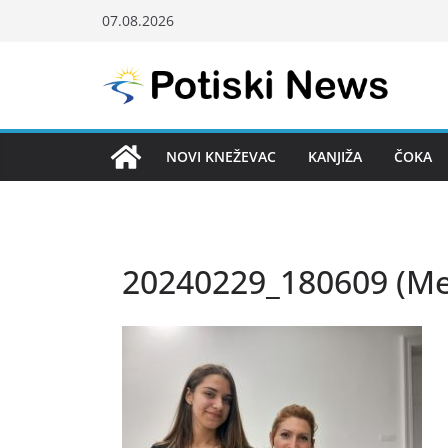
Skip
07.08.2026
to
content
NOVI KNEŽEVAC
KANJIŽA
ČOKA
20240229_180609 (M