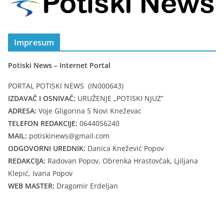
Impresum
Potiski News – Internet Portal
PORTAL POTISKI NEWS (IN000643)
IZDAVAČ I OSNIVAČ:
URUŽENJE „POTISKI NJUZ“
ADRESA:
Voje Gligorina 5 Novi Kneževac
TELEFON REDAKCIJE:
0644056240
MAIL:
potiskinews@gmail.com
ODGOVORNI UREDNIK:
Danica Knežević Popov
REDAKCIJA:
Radovan Popov, Obrenka Hrastovčak, Ljiljana
Klepić, Ivana Popov
WEB MASTER:
Dragomir Erdeljan