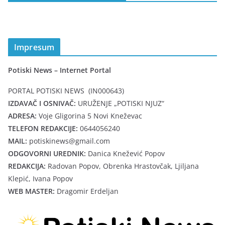
Impresum
Potiski News – Internet Portal
PORTAL POTISKI NEWS (IN000643)
IZDAVAČ I OSNIVAČ:
URUŽENJE „POTISKI NJUZ“
ADRESA:
Voje Gligorina 5 Novi Kneževac
TELEFON REDAKCIJE:
0644056240
MAIL:
potiskinews@gmail.com
ODGOVORNI UREDNIK:
Danica Knežević Popov
REDAKCIJA:
Radovan Popov, Obrenka Hrastovčak, Ljiljana
Klepić, Ivana Popov
WEB MASTER:
Dragomir Erdeljan