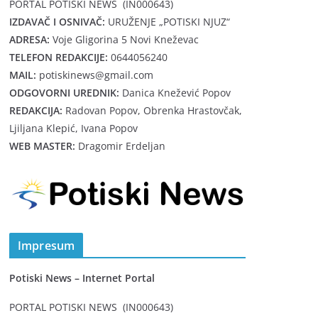
PORTAL POTISKI NEWS (IN000643)
IZDAVAČ I OSNIVAČ:
URUŽENJE „POTISKI NJUZ“
ADRESA:
Voje Gligorina 5 Novi Kneževac
TELEFON REDAKCIJE:
0644056240
MAIL:
potiskinews@gmail.com
ODGOVORNI UREDNIK:
Danica Knežević Popov
REDAKCIJA:
Radovan Popov, Obrenka Hrastovčak,
Ljiljana Klepić, Ivana Popov
WEB MASTER:
Dragomir Erdeljan
Impresum
Potiski News – Internet Portal
PORTAL POTISKI NEWS (IN000643)