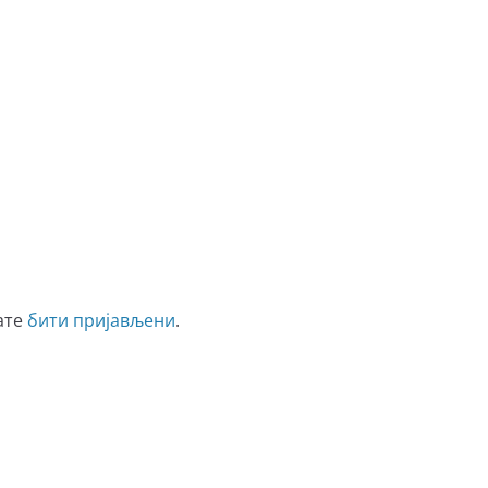
ате
бити пријављени
.