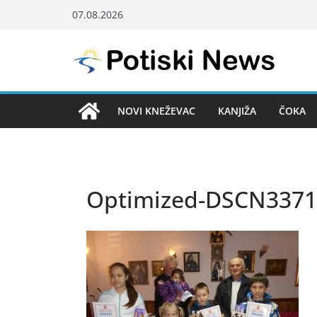
Skip
07.08.2026
to
content
NOVI KNEŽEVAC
KANJIŽA
ČOKA
Optimized-DSCN3371