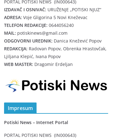
PORTAL POTISKI NEWS (IN000643)
IZDAVAČ I OSNIVAČ:
URUŽENJE „POTISKI NJUZ“
ADRESA:
Voje Gligorina 5 Novi Kneževac
TELEFON REDAKCIJE:
0644056240
MAIL:
potiskinews@gmail.com
ODGOVORNI UREDNIK:
Danica Knežević Popov
REDAKCIJA:
Radovan Popov, Obrenka Hrastovčak,
Ljiljana Klepić, Ivana Popov
WEB MASTER:
Dragomir Erdeljan
Impresum
Potiski News – Internet Portal
PORTAL POTISKI NEWS (IN000643)