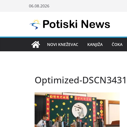
Skip
06.08.2026
to
content
NOVI KNEŽEVAC
KANJIŽA
ČOKA
Optimized-DSCN3431 