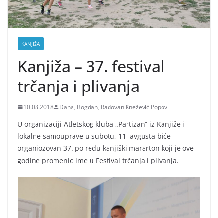
KANJIŽA
Kanjiža – 37. festival
trčanja i plivanja
10.08.2018
Dana, Bogdan, Radovan Knežević Popov
U organizaciji Atletskog kluba „Partizan“ iz Kanjiže i
lokalne samouprave u subotu, 11. avgusta biće
organiozovan 37. po redu kanjiški mararton koji je ove
godine promenio ime u Festival trčanja i plivanja.