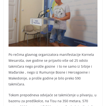
Po rečima glavnog organizatora manifestacije Kornela
Mesaroša, ove godine se prijavilo više od 25 odsto
takmičara nego prošle gosine i to ne samo iz Srbije i
Mađarske , nego iz Rumunije Bosne i Hercegovine i
Makedonije, a prošle godine je bilo preko 590
takmičara.
Tokom prepodneva odvijaće se takmićenje u plivanju, u
bazenu za predškolce, na Tisu na 350 metara, 570