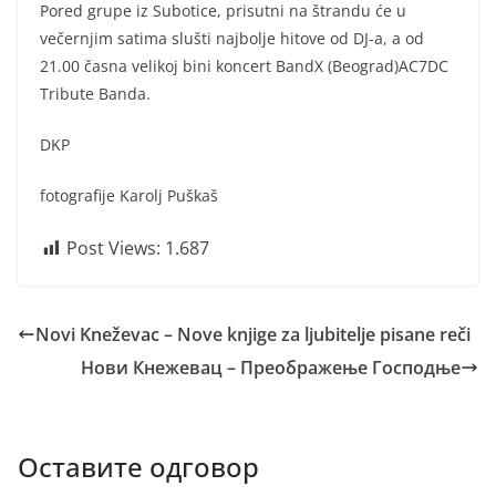
Pored grupe iz Subotice, prisutni na štrandu će u
večernjim satima slušti najbolje hitove od DJ-a, a od
21.00 časna velikoj bini koncert BandX (Beograd)AC7DC
Tribute Banda.
DKP
fotografije Karolj Puškaš
Post Views:
1.687
Novi Kneževac – Nove knjige za ljubitelje pisane reči
Нови Кнежевац – Преображење Господње
Оставите одговор