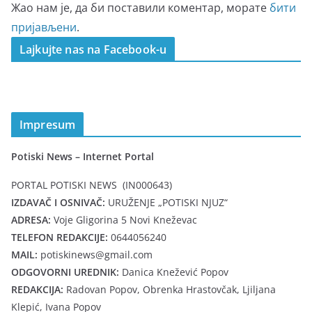
Жао нам је, да би поставили коментар, морате
бити
пријављени
.
Lajkujte nas na Facebook-u
Impresum
Potiski News – Internet Portal
PORTAL POTISKI NEWS (IN000643)
IZDAVAČ I OSNIVAČ:
URUŽENJE „POTISKI NJUZ“
ADRESA:
Voje Gligorina 5 Novi Kneževac
TELEFON REDAKCIJE:
0644056240
MAIL:
potiskinews@gmail.com
ODGOVORNI UREDNIK:
Danica Knežević Popov
REDAKCIJA:
Radovan Popov, Obrenka Hrastovčak, Ljiljana
Klepić, Ivana Popov