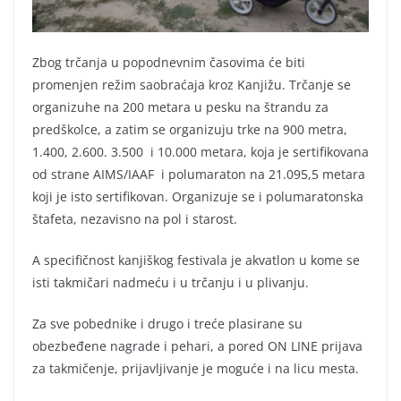
Zbog trčanja u popodnevnim časovima će biti
promenjen režim saobraćaja kroz Kanjižu. Trčanje se
organizuhe na 200 metara u pesku na štrandu za
predškolce, a zatim se organizuju trke na 900 metra,
1.400, 2.600. 3.500 i 10.000 metara, koja je sertifikovana
od strane AIMS/IAAF i polumaraton na 21.095,5 metara
koji je isto sertifikovan. Organizuje se i polumaratonska
štafeta, nezavisno na pol i starost.
A specifičnost kanjiškog festivala je akvatlon u kome se
isti takmičari nadmeću i u trčanju i u plivanju.
Za sve pobednike i drugo i treće plasirane su
obezbeđene nagrade i pehari, a pored ON LINE prijava
za takmičenje, prijavljivanje je moguće i na licu mesta.