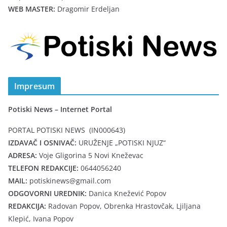
WEB MASTER:
Dragomir Erdeljan
Impresum
Potiski News – Internet Portal
PORTAL POTISKI NEWS (IN000643)
IZDAVAČ I OSNIVAČ:
URUŽENJE „POTISKI NJUZ“
ADRESA:
Voje Gligorina 5 Novi Kneževac
TELEFON REDAKCIJE:
0644056240
MAIL:
potiskinews@gmail.com
ODGOVORNI UREDNIK:
Danica Knežević Popov
REDAKCIJA:
Radovan Popov, Obrenka Hrastovčak, Ljiljana
Klepić, Ivana Popov