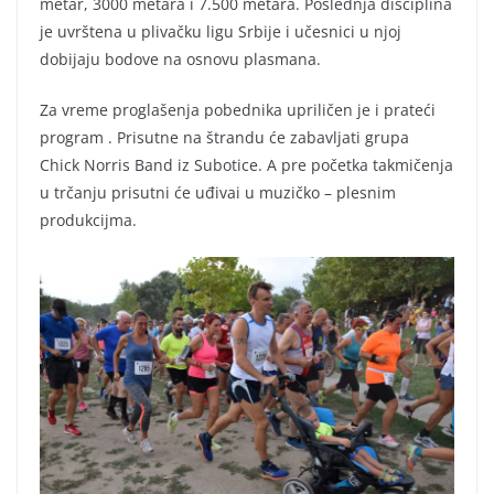
metar, 3000 metara i 7.500 metara. Poslednja disciplina
je uvrštena u plivačku ligu Srbije i učesnici u njoj
dobijaju bodove na osnovu plasmana.
Za vreme proglašenja pobednika upriličen je i prateći
program . Prisutne na štrandu će zabavljati grupa
Chick Norris Band iz Subotice. A pre početka takmičenja
u trčanju prisutni će uđivai u muzičko – plesnim
produkcijma.