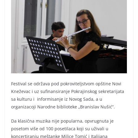
Festival se održava pod pokroviteljstvom opštine Novi
Kneževac i uz sufinansiranje Pokrajinskog sekretarijata
sa kulturu i informisanje iz Novog Sada, a u
organizacoji Narodne biblioteke „Branislav Nušić“.
Da klasična muzika nije popularna, opvrugnuta je
posetom više od 100 posetilaca koji su uživali u
koncertiranju meštanke Milice Tomić i Italijana