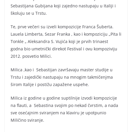
Sebastijana Gubijana koji zajedno nastupaju u Italiji i
školuju se u Trstu.
Te, prve večeri su izveli kompozicije Franca Šuberta.
Lauela Limberta, Sezar Franka , kao i kompoziciju „Pita li
Tonkle „ Aleksandra S. Vujića koji je prvih trinaest
godna bio umetnički direkot Festival i ovu kompoziviju
2012. posvetio Milici.
Milica ,kao i Sebastijan završavaju master studije u
Trstu i zajedički nastupaju na mnogim takmičenjma
širom Italije i postižu zapažene uspehe.
Milica iz godine u godine suptilnije izvodi kompozicije
na flauti, a Sebastina svojim po nekad čvrstim, a nada
sve osećajnim sviranjem na klaviru je upotpunio
Miličino sviranje.