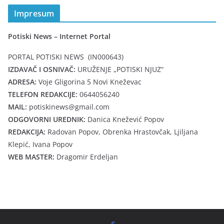
Impresum
Potiski News – Internet Portal
PORTAL POTISKI NEWS (IN000643)
IZDAVAČ I OSNIVAČ:
URUŽENJE „POTISKI NJUZ“
ADRESA:
Voje Gligorina 5 Novi Kneževac
TELEFON REDAKCIJE:
0644056240
MAIL:
potiskinews@gmail.com
ODGOVORNI UREDNIK:
Danica Knežević Popov
REDAKCIJA:
Radovan Popov, Obrenka Hrastovčak, Ljiljana
Klepić, Ivana Popov
WEB MASTER:
Dragomir Erdeljan