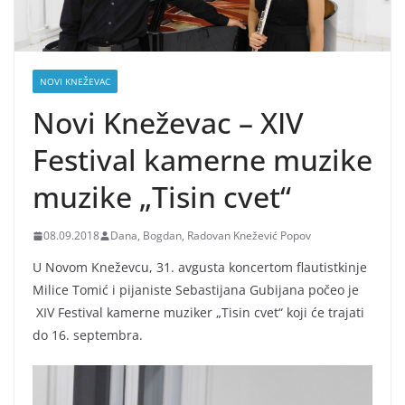
NOVI KNEŽEVAC
Novi Kneževac – XIV
Festival kamerne muzike
muzike „Tisin cvet“
08.09.2018
Dana, Bogdan, Radovan Knežević Popov
U Novom Kneževcu, 31. avgusta koncertom flautistkinje
Milice Tomić i pijaniste Sebastijana Gubijana počeo je
XIV Festival kamerne muziker „Tisin cvet“ koji će trajati
do 16. septembra.