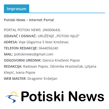
Impresum
Potiski News – Internet Portal
PORTAL POTISKI NEWS (IN000643)
IZDAVAČ I OSNIVAČ:
URUŽENJE „POTISKI NJUZ“
ADRESA:
Voje Gligorina 5 Novi Kneževac
TELEFON REDAKCIJE:
0644056240
MAIL:
potiskinews@gmail.com
ODGOVORNI UREDNIK:
Danica Knežević Popov
REDAKCIJA:
Radovan Popov, Obrenka Hrastovčak, Ljiljana
Klepić, Ivana Popov
WEB MASTER:
Dragomir Erdeljan