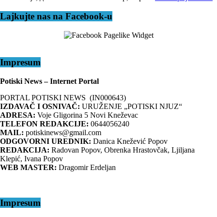
Lajkujte nas na Facebook-u
Impresum
Potiski News – Internet Portal
PORTAL POTISKI NEWS (IN000643)
IZDAVAČ I OSNIVAČ:
URUŽENJE „POTISKI NJUZ“
ADRESA:
Voje Gligorina 5 Novi Kneževac
TELEFON REDAKCIJE:
0644056240
MAIL:
potiskinews@gmail.com
ODGOVORNI UREDNIK:
Danica Knežević Popov
REDAKCIJA:
Radovan Popov, Obrenka Hrastovčak, Ljiljana
Klepić, Ivana Popov
WEB MASTER:
Dragomir Erdeljan
Impresum