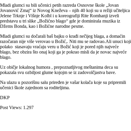
Mladi glumci su bili učenici petih razreda Osnovne škole „Jovan
Jovanović Zmaj“ iz Novog Kneževa – njih 40 koji su u režiji učiteljica
Jelene Trknje i Višnje Kolbl i u koreografiji Rite Romhanji izveli
predstavu u tri slike „Božićno blago“ gde je dominirala muzika iz
Džems Bonda, kao i Božićne narodne pesme.
Mladi glumci su dočarali baš bajku o krađi nečijeg blaga, a domaćin
razočaran nije više verovao u Božić,. Niti mu se radovao.Ali unuci koji
polako stasavaju vraćaju veru u Božić koji je pored njih najveće
blago, bez obzira što onaj koji ga je pokrao misli da je novac najveće
blago.
Uz običje lokalnog humora , prepoznatljivog meštanima deca su
pokazala svu ozbiljost glume kojojm se iz zadovolčjastva bave.
Na ulazu u pozorišnu salu priređen je vašar kolača koje su pripremili
učenici škole zajednom sa roditeljima.
DKP
Post Views:
1.297