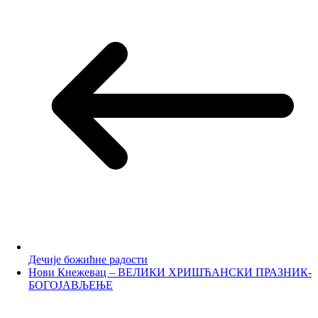
Дечије божићне радости
Нови Кнежевац – ВЕЛИКИ ХРИШЋАНСКИ ПРАЗНИК-
БОГОЈАВЉЕЊЕ