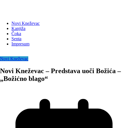
Novi Kneževac
Kanjiža
Čoka
Senta
Impresum
Novi Kneževac
Novi Kneževac – Predstava uoči Božića –
„Božićno blago“