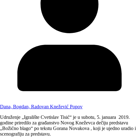
Dana, Bogdan, Radovan Knežević Popov
Udruženje „Igralište Cvetislav Tisić“ je u subotu, 5. januara 2019.
godine priredilo za građanstvo Novog Kneževca dečiju predstavu
„Božićno blago“ po tekstu Gorana Novakova , koji je ujedno uradio i
scenografiju za predstavu.