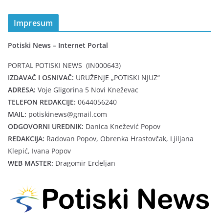
Impresum
Potiski News – Internet Portal
PORTAL POTISKI NEWS (IN000643)
IZDAVAČ I OSNIVAČ:
URUŽENJE „POTISKI NJUZ“
ADRESA:
Voje Gligorina 5 Novi Kneževac
TELEFON REDAKCIJE:
0644056240
MAIL:
potiskinews@gmail.com
ODGOVORNI UREDNIK:
Danica Knežević Popov
REDAKCIJA:
Radovan Popov, Obrenka Hrastovčak, Ljiljana
Klepić, Ivana Popov
WEB MASTER:
Dragomir Erdeljan