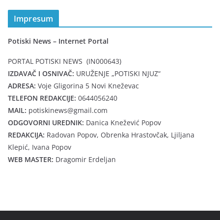
Impresum
Potiski News – Internet Portal
PORTAL POTISKI NEWS (IN000643)
IZDAVAČ I OSNIVAČ:
URUŽENJE „POTISKI NJUZ“
ADRESA:
Voje Gligorina 5 Novi Kneževac
TELEFON REDAKCIJE:
0644056240
MAIL:
potiskinews@gmail.com
ODGOVORNI UREDNIK:
Danica Knežević Popov
REDAKCIJA:
Radovan Popov, Obrenka Hrastovčak, Ljiljana
Klepić, Ivana Popov
WEB MASTER:
Dragomir Erdeljan