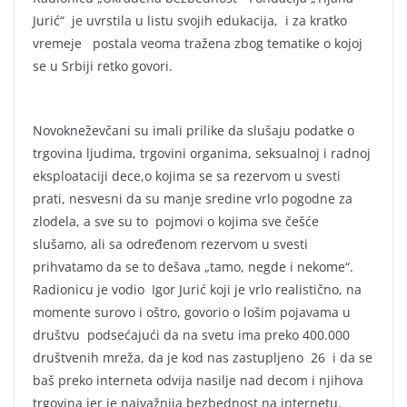
Jurić“ je uvrstila u listu svojih edukacija, i za kratko
vremeje postala veoma tražena zbog tematike o kojoj
se u Srbiji retko govori.
Novokneževčani su imali prilike da slušaju podatke o
trgovina ljudima, trgovini organima, seksualnoj i radnoj
eksploataciji dece,o kojima se sa rezervom u svesti
prati, nesvesni da su manje sredine vrlo pogodne za
zlodela, a sve su to pojmovi o kojima sve češće
slušamo, ali sa određenom rezervom u svesti
prihvatamo da se to dešava „tamo, negde i nekome“.
Radionicu je vodio Igor Jurić koji je vrlo realistično, na
momente surovo i oštro, govorio o lošim pojavama u
društvu podsećajući da na svetu ima preko 400.000
društvenih mreža, da je kod nas zastupljeno 26 i da se
baš preko interneta odvija nasilje nad decom i njihova
trgovina jer je najvažnija bezbednost na internetu.