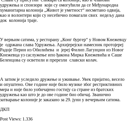
удружења и спонзори који су омогућили да се Међународна
хуманитарна колонија „Живот је уметност“ несметано одвија,
као и волонтери који су несебично помагали свих недељу дана
док колонија траје.
У верњим сатима, у ресторану „Конг бургер“ у Новом Кнежевцу
је одржана слава Удружења. Архијерејски намесник протојереј
Радоје Перин из Обилићева и јереј Филип Лагунџин из Новог
Кнежевца уз саслужење ипо ђакона Мирка Кнежевића и Саше
Беленцова су осветили и пререзли славски колач.
А затим је уследило дружење и уживање. Увек пријатно, весело
и опуштено. Ове године није било музике због рестриктивних
мера и није било уобичајено гостију са стране из братских
удружења као што је до ове године био обичај. Званично
затварање колоније је заказано за 29. јуни у вечерњим сатима.
ДКП
Post Views:
1.336