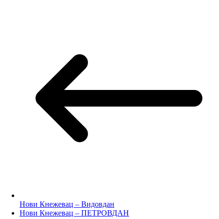
Нови Кнежевац – Видовдан
Нови Кнежевац – ПЕТРОВДАН