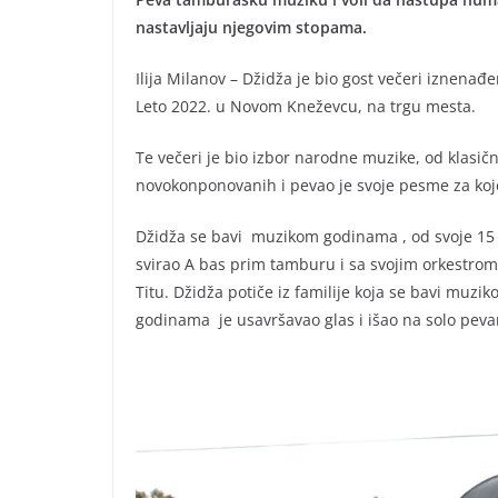
nastavljaju njegovim stopama.
Ilija Milanov – Džidža je bio gost večeri iznenađ
Leto 2022. u Novom Kneževcu, na trgu mesta.
Te večeri je bio izbor narodne muzike, od klasi
novokonponovanih i pevao je svoje pesme za koj
Džidža se bavi muzikom godinama , od svoje 15 . 
svirao A bas prim tamburu i sa svojim orkestrom
Titu. Džidža potiče iz familije koja se bavi muziko
godinama je usavršavao glas i išao na solo peva