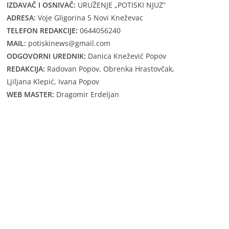
IZDAVAČ I OSNIVAČ:
URUŽENJE „POTISKI NJUZ“
ADRESA:
Voje Gligorina 5 Novi Kneževac
TELEFON REDAKCIJE:
0644056240
MAIL:
potiskinews@gmail.com
ODGOVORNI UREDNIK:
Danica Knežević Popov
REDAKCIJA:
Radovan Popov, Obrenka Hrastovčak,
Ljiljana Klepić, Ivana Popov
WEB MASTER:
Dragomir Erdeljan