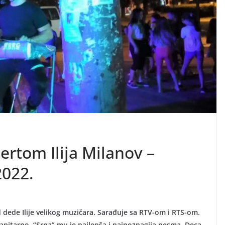
rtom Ilija Milanov –
2022.
dede Ilije velikog muzičara. Sarađuje sa RTV-om i RTS-om.
nitarno. “Srna” mu je najlepša i najpoznagija pesma. Deca