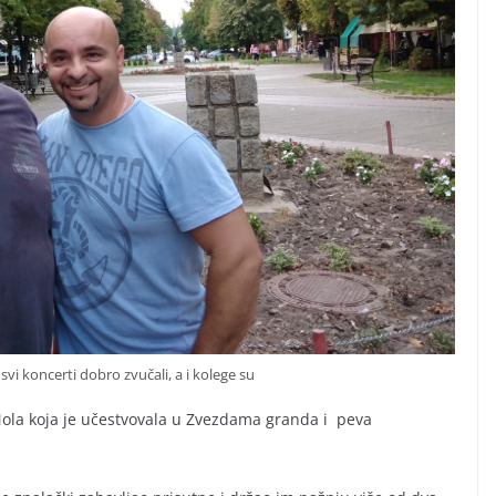
svi koncerti dobro zvučali, a i kolege su
 Mola koja je učestvovala u Zvezdama granda i peva