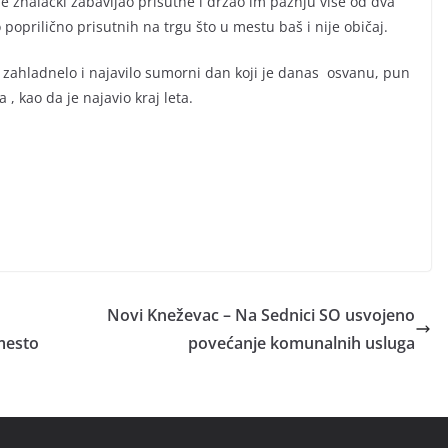
je znalački zabavljao prisutne i držao im pažnju više od dva
 poprilično prisutnih na trgu što u mestu baš i nije običaj.
je zahladnelo i najavilo sumorni dan koji je danas osvanu, pun
 , kao da je najavio kraj leta.
Novi Kneževac – Na Sednici SO usvojeno
 mesto
povećanje komunalnih usluga