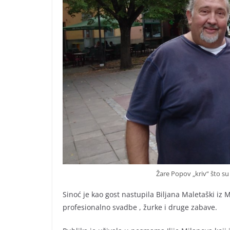
Žare Popov „kriv“ što su 
Sinoć je kao gost nastupila Biljana Maletaški iz
profesionalno svadbe , žurke i druge zabave.