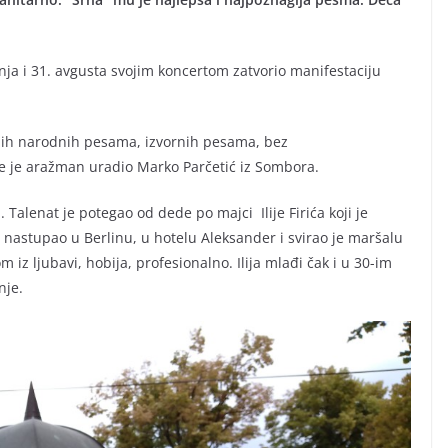
enja i 31. avgusta svojim koncertom zatvorio manifestaciju
čnih narodnih pesama, izvornih pesama, bez
e je aražman uradio Marko Parčetić iz Sombora.
Talenat je potegao od dede po majci Ilije Firića koji je
 nastupao u Berlinu, u hotelu Aleksander i svirao je maršalu
m iz ljubavi, hobija, profesionalno. Ilija mlađi čak i u 30-im
nje.