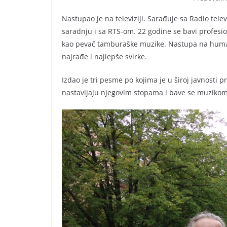
Nastupao je na televiziji. Sarađuje sa Radio tel
saradnju i sa RTS-om. 22 godine se bavi profesi
kao pevač tamburaške muzike. Nastupa na human
najrađe i najlepše svirke.
Izdao je tri pesme po kojima je u široj javnosti
nastavljaju njegovim stopama i bave se muzikom