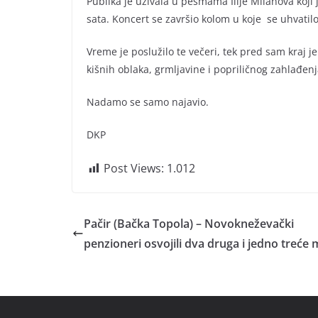
Publika je uživala u pesmama Ilije Milanova koji 
sata. Koncert se završio kolom u koje se uhvatilo
Vreme je poslužilo te večeri, tek pred sam kraj 
kišnih oblaka, grmljavine i popriličnog zahlađenja
Nadamo se samo najavio.
DKP
Post Views:
1.012
Pačir (Bačka Topola) – Novokneževački
penzioneri osvojili dva druga i jedno treće