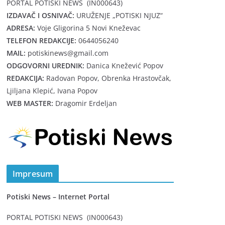
PORTAL POTISKI NEWS (IN000643)
IZDAVAČ I OSNIVAČ:
URUŽENJE „POTISKI NJUZ“
ADRESA:
Voje Gligorina 5 Novi Kneževac
TELEFON REDAKCIJE:
0644056240
MAIL:
potiskinews@gmail.com
ODGOVORNI UREDNIK:
Danica Knežević Popov
REDAKCIJA:
Radovan Popov, Obrenka Hrastovčak,
Ljiljana Klepić, Ivana Popov
WEB MASTER:
Dragomir Erdeljan
Impresum
Potiski News – Internet Portal
PORTAL POTISKI NEWS (IN000643)