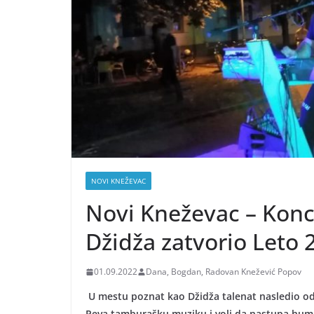
NOVI KNEŽEVAC
Novi Kneževac – Konce
Džidža zatvorio Leto 
01.09.2022
Dana, Bogdan, Radovan Knežević Popov
U mestu poznat kao Džidža talenat nasledio od 
Peva tamburašku muziku i voli da nastupa huma