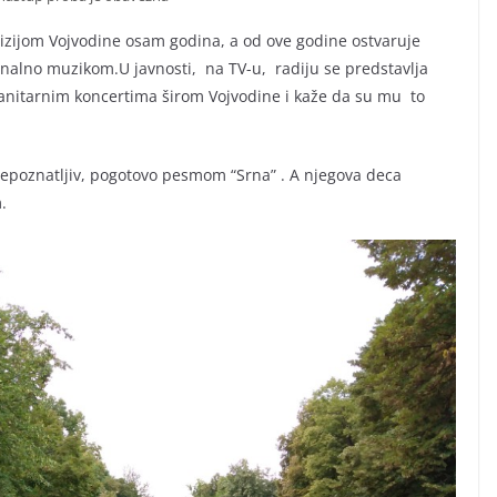
evizijom Vojvodine osam godina, a od ove godine ostvaruje
onalno muzikom.U javnosti, na TV-u, radiju se predstavlja
itarnim koncertima širom Vojvodine i kaže da su mu to
 prepoznatljiv, pogotovo pesmom “Srna” . A njegova deca
.