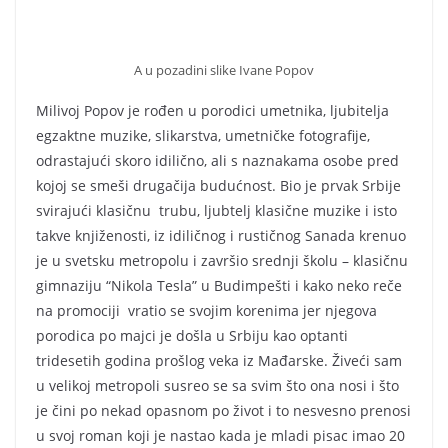
A u pozadini slike Ivane Popov
Milivoj Popov je rođen u porodici umetnika, ljubitelja
egzaktne muzike, slikarstva, umetničke fotografije,
odrastajući skoro idilično, ali s naznakama osobe pred
kojoj se smeši drugačija budućnost. Bio je prvak Srbije
svirajući klasičnu trubu, ljubtelj klasične muzike i isto
takve knjiženosti, iz idiličnog i rustičnog Sanada krenuo
je u svetsku metropolu i završio srednji školu – klasičnu
gimnaziju “Nikola Tesla” u Budimpešti i kako neko reče
na promociji vratio se svojim korenima jer njegova
porodica po majci je došla u Srbiju kao optanti
tridesetih godina prošlog veka iz Mađarske. Živeći sam
u velikoj metropoli susreo se sa svim što ona nosi i što
je čini po nekad opasnom po život i to nesvesno prenosi
u svoj roman koji je nastao kada je mladi pisac imao 20