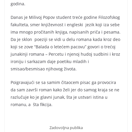
godina.
Danas je Milivoj Popov student treće godine Filozofskog
fakulteta, smer književnost i engleski jezik koji iza sebe
ima mnogo pročitanih knjiga, napisanih priča i pesama.
Da je sklon poeziji se vidi u delu romana kada kroz deo
koji se zove “Balada o letećem pacovu” govori o trećoj
junakinji romana – Percetu i njenoj hudoj sudbini i kroz
ironiju i sarkazam daje poetiku mladih i
smisao/besmisao njihovog života.
Poigravajući se sa samim čitaocem pisac ga provocira
da sam završi roman kako želi jer do samog kraja se ne
razlučuje ko je glavni junak, šta je ustvari istina u
romanu, a šta fikcija.
Zadovoljna publika