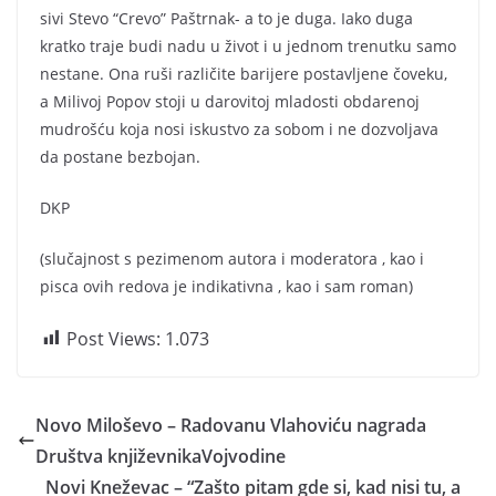
sivi Stevo “Crevo” Paštrnak- a to je duga. Iako duga
kratko traje budi nadu u život i u jednom trenutku samo
nestane. Ona ruši različite barijere postavljene čoveku,
a Milivoj Popov stoji u darovitoj mladosti obdarenoj
mudrošću koja nosi iskustvo za sobom i ne dozvoljava
da postane bezbojan.
DKP
(slučajnost s pezimenom autora i moderatora , kao i
pisca ovih redova je indikativna , kao i sam roman)
Post Views:
1.073
Novo Miloševo – Radovanu Vlahoviću nagrada
Društva književnikaVojvodine
Novi Kneževac – “Zašto pitam gde si, kad nisi tu, a