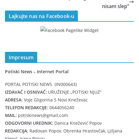
nisam slep”
Lajkujte nas na Facebook-u
Impresum
Potiski News – Internet Portal
PORTAL POTISKI NEWS (IN000643)
IZDAVAČ I OSNIVAČ:
URUŽENJE „POTISKI NJUZ“
ADRESA:
Voje Gligorina 5 Novi Kneževac
TELEFON REDAKCIJE:
0644056240
MAIL:
potiskinews@gmail.com
ODGOVORNI UREDNIK:
Danica Knežević Popov
REDAKCIJA:
Radovan Popov, Obrenka Hrastovčak, Ljiljana
Klepić, Ivana Popov