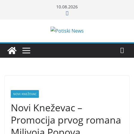
Skip
10.08.2026
to
content
NOVI KNEŽEVAC
Novi Kneževac –
Promocija prvog romana
Milivoja Popova