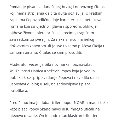
Roman je pisan za današnjeg brzog i nervoznog čitaoca,
koji nema strpljenja da čita duga poglavlja. U kratkim
zapisima Popov odlično daje karakteristike pet likova
romana koji su ujedno i glavni i sporedni, oblikuje
njihove živote i plete priču sa , recimo, tragičnim
završetkom za sve njih. Za neke smrću, na nekog
doživotnim zatvorom. Ili je sve to samo piščeva fikcija u
samom romanu. Čitalac će sam prosuditi.
Moderator večeri je bila novinarka i poznavalac
književnosti Danica Knežević Popov koja je vodila
publiku kroz pripo vedanje Popova i navodila da se
uspostavi dijalog u sali, na zadovoljstvo i pisca i
posetilaca.
Pred čitaocima je dobar triler, poput NOAR-a mada kako
kaže pisac Popov Skandinavci nisu mnogo uticali na
njegovo pisanje. On je nadrastao klasičan triler jer se