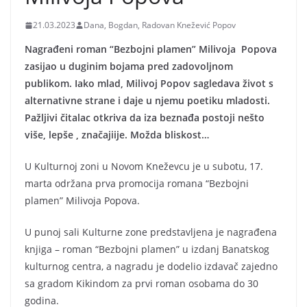
21.03.2023
Dana, Bogdan, Radovan Knežević Popov
Nagrađeni roman “Bezbojni plamen” Milivoja Popova
zasijao u duginim bojama pred zadovoljnom
publikom. Iako mlad, Milivoj Popov sagledava život s
alternativne strane i daje u njemu poetiku mladosti.
Pažljivi čitalac otkriva da iza beznađa postoji nešto
više, lepše , značajiije. Možda bliskost…
U Kulturnoj zoni u Novom Kneževcu je u subotu, 17.
marta održana prva promocija romana “Bezbojni
plamen” Milivoja Popova.
U punoj sali Kulturne zone predstavljena je nagrađena
knjiga – roman “Bezbojni plamen” u izdanj Banatskog
kulturnog centra, a nagradu je dodelio izdavač zajedno
sa gradom Kikindom za prvi roman osobama do 30
godina.