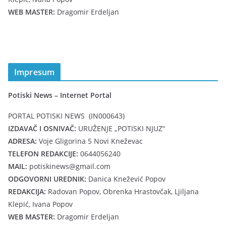
WEB MASTER:
Dragomir Erdeljan
Impresum
Potiski News – Internet Portal
PORTAL POTISKI NEWS (IN000643)
IZDAVAČ I OSNIVAČ:
URUŽENJE „POTISKI NJUZ“
ADRESA:
Voje Gligorina 5 Novi Kneževac
TELEFON REDAKCIJE:
0644056240
MAIL:
potiskinews@gmail.com
ODGOVORNI UREDNIK:
Danica Knežević Popov
REDAKCIJA:
Radovan Popov, Obrenka Hrastovčak, Ljiljana
Klepić, Ivana Popov
WEB MASTER:
Dragomir Erdeljan