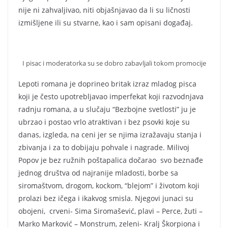
nije ni zahvaljivao, niti objašnjavao da li su ličnosti
izmišljene ili su stvarne, kao i sam opisani događaj.
I pisac i moderatorka su se dobro zabavljali tokom promocije
Lepoti romana je doprineo britak izraz mladog pisca
koji je često upotrebljavao imperfekat koji razvodnjava
radnju romana, a u slučaju “Bezbojne svetlosti” ju je
ubrzao i postao vrlo atraktivan i bez psovki koje su
danas, izgleda, na ceni jer se njima izražavaju stanja i
zbivanja i za to dobijaju pohvale i nagrade. Milivoj
Popov je bez ružnih poštapalica dočarao svo beznađe
jednog društva od najranije mladosti, borbe sa
siromaštvom, drogom, kockom, “blejom” i životom koji
prolazi bez ičega i ikakvog smisla. Njegovi junaci su
obojeni, crveni- Sima Siromašević, plavi – Perce, žuti –
Marko Marković – Monstrum, zeleni- Kralj Škorpiona i