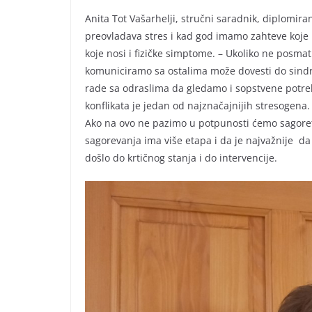
Anita Tot Vašarhelji, stručni saradnik, diplomir
preovladava stres i kad god imamo zahteve koj
koje nosi i fizičke simptome. – Ukoliko ne posm
komuniciramo sa ostalima može dovesti do sindr
rade sa odraslima da gledamo i sopstvene potreb
konflikata je jedan od najznačajnijih stresoge
Ako na ovo ne pazimo u potpunosti ćemo sagoret
sagorevanja ima više etapa i da je najvažnije d
došlo do krtičnog stanja i do intervencije.