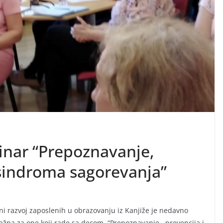
inar “Prepoznavanje,
 sindroma sagorevanja”
ni razvoj zaposlenih u obrazovanju iz Kanjiže je nedavno
ažna za one koji rade sa decom “Prepoznavanje , prevencija i