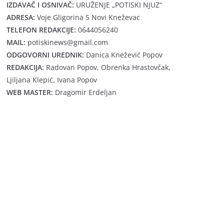
IZDAVAČ I OSNIVAČ:
URUŽENJE „POTISKI NJUZ“
ADRESA:
Voje Gligorina 5 Novi Kneževac
TELEFON REDAKCIJE:
0644056240
MAIL:
potiskinews@gmail.com
ODGOVORNI UREDNIK:
Danica Knežević Popov
REDAKCIJA:
Radovan Popov, Obrenka Hrastovčak,
Ljiljana Klepić, Ivana Popov
WEB MASTER:
Dragomir Erdeljan