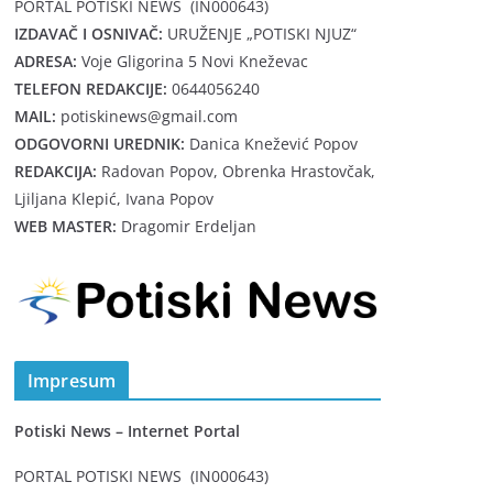
PORTAL POTISKI NEWS (IN000643)
IZDAVAČ I OSNIVAČ:
URUŽENJE „POTISKI NJUZ“
ADRESA:
Voje Gligorina 5 Novi Kneževac
TELEFON REDAKCIJE:
0644056240
MAIL:
potiskinews@gmail.com
ODGOVORNI UREDNIK:
Danica Knežević Popov
REDAKCIJA:
Radovan Popov, Obrenka Hrastovčak,
Ljiljana Klepić, Ivana Popov
WEB MASTER:
Dragomir Erdeljan
Impresum
Potiski News – Internet Portal
PORTAL POTISKI NEWS (IN000643)