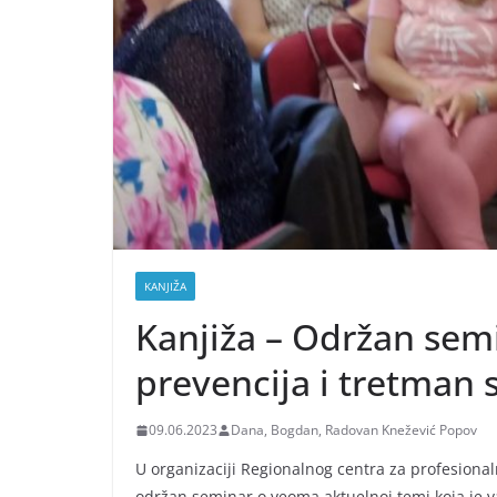
KANJIŽA
Kanjiža – Održan sem
prevencija i tretman
09.06.2023
Dana, Bogdan, Radovan Knežević Popov
U organizaciji Regionalnog centra za profesional
održan seminar o veoma aktuelnoj temi koja je v