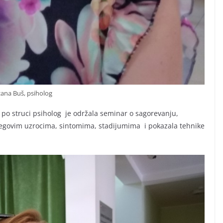
ana Buš, psiholog
 po struci psiholog je održala seminar o sagorevanju,
njegovim uzrocima, sintomima, stadijumima i pokazala tehnike