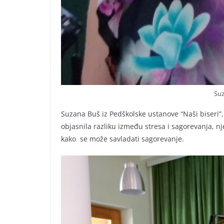
Suz
Suzana Buš iz Pedškolske ustanove “Naši biseri”,
objasnila razliku između stresa i sagorevanja, 
kako se može savladati sagorevanje.