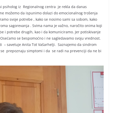
ani psiholog iz Regionalnog centra je rekla da danas
e ne možemo da ispunimo dolazi do emocionalnog trošenja
atramo svoje potrebe , kako se nosimo sami sa sobom, kako
oma sagorevanja . Svima nama je važno, naročito onima koji
e i potrebe drugih, kao i da komuniciramo. Jer potiskivanje
na. Osećamo se bespomoćno i ne sagledavamo svoju vrednost.
i – savetuje Anita Tot Vašarhelji. Saznajemo da sindrom
a se prepoznaju simptomi i da se radi na prevenciji da ne bi