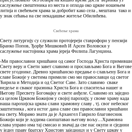
саслужење свештеника из места и опхода око цркве ношењем
литија и свећењем храма за добробит како села , мештана тако и
у знак сећања на све некадашње житеље Обилићева.
Свећење храма
Свету литургију су служили протојереји ставрофори у пензији
Бранко Попов, Ђорђе Мишковић И Арсен Воловски у
саслужење настојника храма јереја Филипа Лагунџина.
-Ми православни хришћани од самог Господа Христа примивши
Свету веру и Свети завет славимо и прослављамо Бога и Његове
свете угоднике. Древно хришћанско предање о слављену Бога и
славе Божије у светима примили смо ми православци од светог
Ћирила и Методија и од Светог Саве. Зато славимо сваке
недеље и сваког празника Христа Бога и спаситеља нашег и
Његову Пресвету Богомајку и свете анђеле. Славимо их заједно
са целом Црквом Божијом у својој парохију, у своме храму када
наша парохијска црква слави храмовну славу , тј. свог небеског
заштитника , кога истог дана славе сви православни хришћани
на свету. Морамо знати да је Архангел Гаврило благовесник
Божији који је људима саопштавао његову вољу…Храмовна
слава управо има тај смисао и значај да све нас окупи и сједини
у једну праву братску Христову заједницу и у Свету цркву у