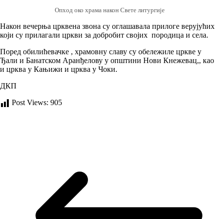
Опход око храма након Свете литургије
Након вечерња црквена звона су оглашавала прилоге верујућих
који су прилагали цркви за добробит својих породица и села.
Поред обилићевачке , храмовну славу су обележиле цркве у
Ђали и Банатском Аранђелову у општини Нови Кнежевац,, као
и црква у Кањижи и црква у Чоки.
ДКП
Post Views:
905