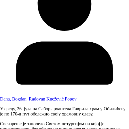
Dana, Bogdan, Radovan Knežević Popov
У среду, 26. јула на Сабор архангела Гаврила храм у Обилићеву
је по 170-и пут обележио своју храмовну славу.
Свечарење је започело Светом литургијом на којој је
присуствовало без обзира на кишно време доста верника уз