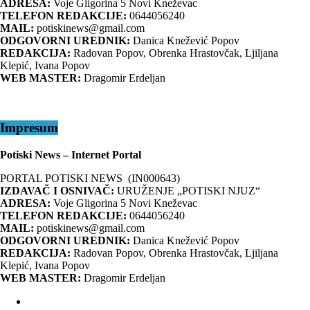
ADRESA:
Voje Gligorina 5 Novi Kneževac
TELEFON REDAKCIJE:
0644056240
MAIL:
potiskinews@gmail.com
ODGOVORNI UREDNIK:
Danica Knežević Popov
REDAKCIJA:
Radovan Popov, Obrenka Hrastovčak, Ljiljana
Klepić, Ivana Popov
WEB MASTER:
Dragomir Erdeljan
Impresum
Potiski News – Internet Portal
PORTAL POTISKI NEWS (IN000643)
IZDAVAČ I OSNIVAČ:
URUŽENJE „POTISKI NJUZ“
ADRESA:
Voje Gligorina 5 Novi Kneževac
TELEFON REDAKCIJE:
0644056240
MAIL:
potiskinews@gmail.com
ODGOVORNI UREDNIK:
Danica Knežević Popov
REDAKCIJA:
Radovan Popov, Obrenka Hrastovčak, Ljiljana
Klepić, Ivana Popov
WEB MASTER:
Dragomir Erdeljan