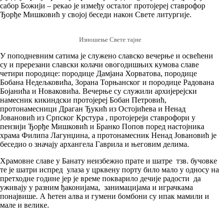
сабор Божији – рекао је између осталог протојереј ставрофор
Ђорђе Мишковић у својој беседи након Свете литургије.
Изношење Свете тајне
У поподневним сатима је служено славско вечерње и освећени
су и пререзани славски колачи овогодишњих кумова славе
четири породице: породице Дамјана Хорватова, породице
Бобана Недељковића, Зорана Торњанског и породице Радована
Бојанића и Новаковића. Вечерње су служили архијерејски
намесник кикиндски протојереј Бобан Петровић,
протонамесници Драган Ђукић из Остојићева и Ненад
Јовановић из Српског Крстура , протојереји ставрофори у
пензији Ђорђе Мишковић и Бранко Попов поред настојника
храма Филипа Лагунџина, а протонамесник Ненад Јовановић је
беседио о значају архангела Гаврила и његовим делима.
Храмовне славе у Банату неизбежно прате и шатре тзв. бучовке
те је шатри испред улаза у црквену порту било мало у односу на
претходне године јер је време покварило дечије радости да
уживају у разним ђаконијама, занимацијама и играчкама
понајвише. А ћетен алва и гумени бомбони су ипак мамили и
мале и велике.