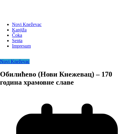
Novi Kneževac
Kanjiža
Čoka
Senta
Impresum
Novi Kneževac
Обилићево (Нови Кнежевац) – 170
година храмовне славе