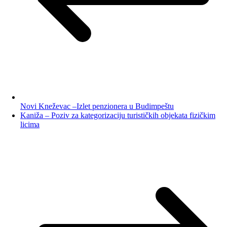
Novi Kneževac –Izlet penzionera u Budimpeštu
Kaniža – Poziv za kategorizaciju turističkih objekata fizičkim
licima