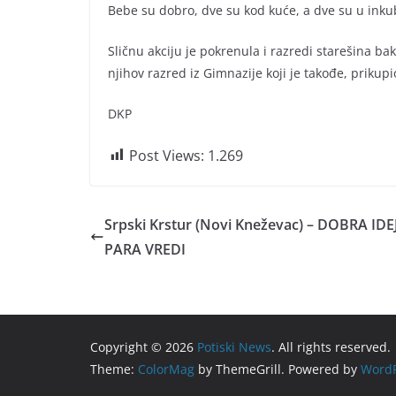
Bebe su dobro, dve su kod kuće, a dve su u inkub
Sličnu akciju je pokrenula i razredi starešina ba
njihov razred iz Gimnazije koji je takođe, prikupi
DKP
Post Views:
1.269
Srpski Krstur (Novi Kneževac) – DOBRA IDE
PARA VREDI
Copyright © 2026
Potiski News
. All rights reserved.
Theme:
ColorMag
by ThemeGrill. Powered by
WordP