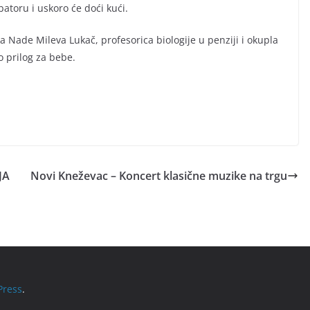
atoru i uskoro će doći kući.
ka Nade Mileva Lukač, profesorica biologije u penziji i okupla
o prilog za bebe.
JA
Novi Kneževac – Koncert klasične muzike na trgu
ress
.