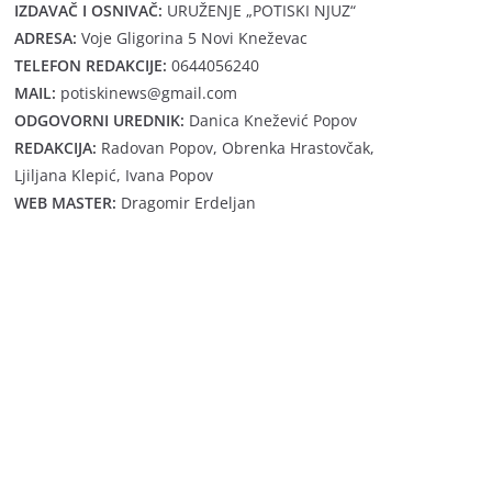
IZDAVAČ I OSNIVAČ:
URUŽENJE „POTISKI NJUZ“
ADRESA:
Voje Gligorina 5 Novi Kneževac
TELEFON REDAKCIJE:
0644056240
MAIL:
potiskinews@gmail.com
ODGOVORNI UREDNIK:
Danica Knežević Popov
REDAKCIJA:
Radovan Popov, Obrenka Hrastovčak,
Ljiljana Klepić, Ivana Popov
WEB MASTER:
Dragomir Erdeljan