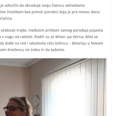
je odlučilo da obraduje svoju članicu odnedavno
on čestitkom kao pomoć porodici koja je pre mesec dana
ečačića.
 očekivali trojke, međutim prilikom samog porođaja pojavila
la s nogu od radosti. Rodili su se Milan, pa Verica, Mila se
ta da dođe na red i oduševila celu bolnicu – Betaniju u Novom
Novom Kneževcu ne treba ni da kažemo.