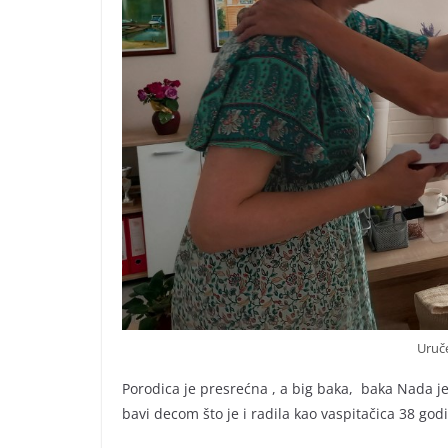
Uruče
Porodica je presrećna , a big baka, baka Nada je 
bavi decom što je i radila kao vaspitačica 38 god