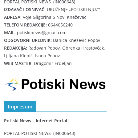
PORTAL POTISKI NEWS (IN000643)
IZDAVAČ I OSNIVAČ:
URUŽENJE „POTISKI NJUZ“
ADRESA:
Voje Gligorina 5 Novi Kneževac
TELEFON REDAKCIJE:
0644056240
MAIL:
potiskinews@gmail.com
ODGOVORNI UREDNIK:
Danica Knežević Popov
REDAKCIJA:
Radovan Popov, Obrenka Hrastovčak,
Ljiljana Klepić, Ivana Popov
WEB MASTER:
Dragomir Erdeljan
Impresum
Potiski News – Internet Portal
PORTAL POTISKI NEWS (IN000643)