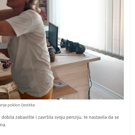
nje poklon čestitke
dobila zabavište i završila svoju penziju, te nastavila da se
ina.