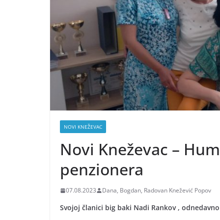
NOVI KNEŽEVAC
Novi Kneževac – Hum
penzionera
07.08.2023
Dana, Bogdan, Radovan Knežević Popov
Svojoj članici big baki Nadi Rankov , odnedavn