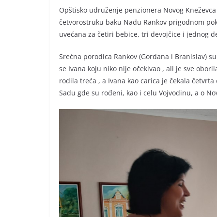
Opštisko udruženje penzionera Novog Kneževca 
četvorostruku baku Nadu Rankov prigodnom pokl
uvećana za četiri bebice, tri devojčice i jednog d
Srećna porodica Rankov (Gordana i Branislav) su
se Ivana koju niko nije očekivao , ali je sve obori
rodila treća , a Ivana kao carica je čekala četvr
Sadu gde su rođeni, kao i celu Vojvodinu, a o 