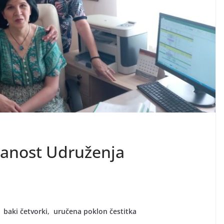
anost Udruženja
o baki četvorki, uručena poklon čestitka