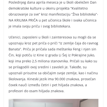
Poslednjeg dana aprila meseca je u školi obeležen Dan
demokratske kulture u okviru projekta “Kvalitetno
obrazovanje za sve” kroz manifestaciju “Živa biblioteka”-
NA KRILIMA PRIČA u pet učionica škole i svaka učionica
je imala svoju priču i svog bibliotekara.
Učenici, zaposleni u školi i zainteresova su mogli da se
upoznaju kroz pet priča o priči “Iz zemlje čaja do ravnog
Banata”. Priču je pričala sada meštanka Feng i njen sin
Čin, koji potiču iz Kine iz grada Li Šej iz Pokrajine Juko,
koji ima preko 2,5 miliona stanovnika. Pričali su kako su
se prilagodili ovoj sredini i zavoleli je. Takođe, su
upoznali prisutne sa običajim svoje zemlje, kao i načinu
školovanja. Kineski jezik ima 90.000 znakova, prosečan
čovek nauči između četiri i pet hiljada znakova, a
profesori do osam hiljada znakova.