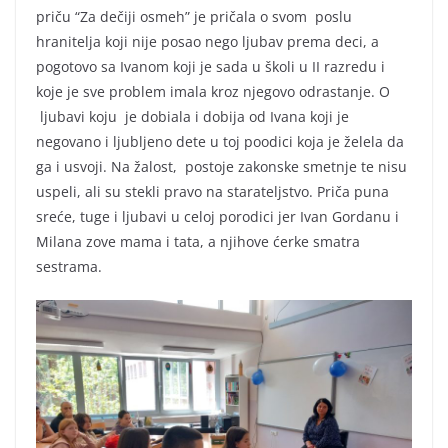
priču “Za dečiji osmeh” je pričala o svom poslu
hranitelja koji nije posao nego ljubav prema deci, a
pogotovo sa Ivanom koji je sada u školi u II razredu i
koje je sve problem imala kroz njegovo odrastanje. O
ljubavi koju je dobiala i dobija od Ivana koji je
negovano i ljubljeno dete u toj poodici koja je želela da
ga i usvoji. Na žalost, postoje zakonske smetnje te nisu
uspeli, ali su stekli pravo na starateljstvo. Priča puna
sreće, tuge i ljubavi u celoj porodici jer Ivan Gordanu i
Milana zove mama i tata, a njihove ćerke smatra
sestrama.