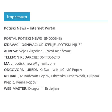
Impresum
Potiski News – Internet Portal
PORTAL POTISKI NEWS (IN000643)
IZDAVAČ I OSNIVAČ:
URUŽENJE „POTISKI NJUZ“
ADRESA:
Voje Gligorina 5 Novi Kneževac
TELEFON REDAKCIJE:
0644056240
MAIL:
potiskinews@gmail.com
ODGOVORNI UREDNIK:
Danica Knežević Popov
REDAKCIJA:
Radovan Popov, Obrenka Hrastovčak, Ljiljana
Klepić, Ivana Popov
WEB MASTER:
Dragomir Erdeljan