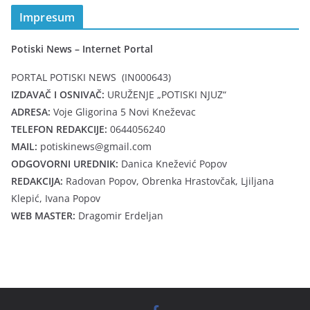
Impresum
Potiski News – Internet Portal
PORTAL POTISKI NEWS (IN000643)
IZDAVAČ I OSNIVAČ:
URUŽENJE „POTISKI NJUZ“
ADRESA:
Voje Gligorina 5 Novi Kneževac
TELEFON REDAKCIJE:
0644056240
MAIL:
potiskinews@gmail.com
ODGOVORNI UREDNIK:
Danica Knežević Popov
REDAKCIJA:
Radovan Popov, Obrenka Hrastovčak, Ljiljana
Klepić, Ivana Popov
WEB MASTER:
Dragomir Erdeljan