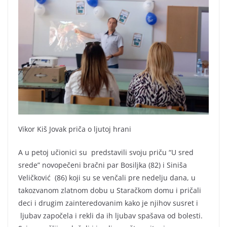
Vikor Kiš Jovak priča o ljutoj hrani
A u petoj učionici su predstavili svoju priču “U sred
srede” novopečeni bračni par Bosiljka (82) i Siniša
Veličković (86) koji su se venčali pre nedelju dana, u
takozvanom zlatnom dobu u Staračkom domu i pričali
deci i drugim zainteredovanim kako je njihov susret i
ljubav započela i rekli da ih ljubav spašava od bolesti.