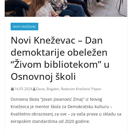
NOVI KNEŽEVAC
Novi Kneževac – Dan
demoktarije obeležen
“Živom bibliotekom” u
Osnovnoj školi
14.05.2024
Dana, Bogdan, Radovan Knežević Popov
Osnovna škola “Jovan Jovanović Zmaj” iz Novog
Kneževca je mentor škola za Demokratsku kulturu –
Kvalitetno obrazovanj za sve – za vaša prava u skladu sa
evropskim standardima od 2020 godine.