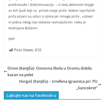
predrasude i diskriminaacije. – U ovoj aktivnosti knjige
su bili ljudi koji su pričali svoje priče. Nakon ispričanih
priča pisani su utisci o njima jer mnoge priče , ustvari
ni jedna nikog nije ostavila ravnodušnim- rekla je
Andrijana Božanin.
DKP
Post Views:
610
Orom (Kanjiža)- Osnovna škola u Oromu dobila
kazan na pelet
Horgoš (Kanjiža) – Uređena igraonica pri PU
„Suncokret“
Lajkujte nas na Facebook-u