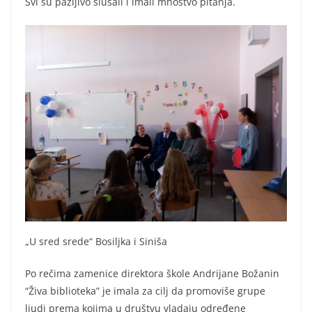
Svi su pažljivo slušali i imali mnoštvo pitanja.
„U sred srede“ Bosiljka i Siniša
Po rečima zamenice direktora škole Andrijane Božanin
“Živa biblioteka” je imala za cilj da promoviše grupe
ljudi prema kojima u društvu vladaju određene