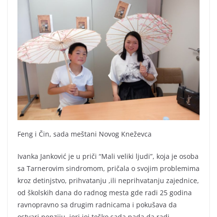
Feng i Čin, sada meštani Novog Kneževca
Ivanka Janković je u priči “Mali veliki ljudi”, koja je osoba
sa Tarnerovim sindromom, pričala o svojim problemima
kroz detinjstvo, prihvatanju ,ili neprihvatanju zajednice,
od školskih dana do radnog mesta gde radi 25 godina
ravnopravno sa drugim radnicama i pokušava da
ostvari penziju, jeri joj teško sada pada da radi.