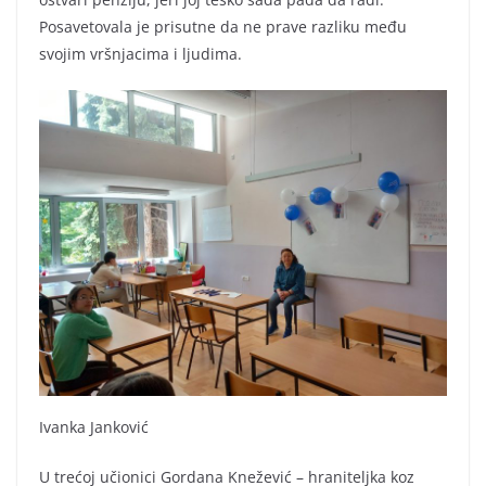
Posavetovala je prisutne da ne prave razliku među
svojim vršnjacima i ljudima.
Ivanka Janković
U trećoj učionici Gordana Knežević – hraniteljka koz