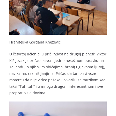
Hraniteljka Gordana Knežević
U četvrtoj učionici u priči “Život na drugoj planeti” Viktor
Kiš Jovak je pričao o svom jednomesečnom boravku na
Tajlandu, o njihovim običajima, hrani( uglavnom ljutoj),
navikama, razmišljanjima. Pričao da tamo svi voze
motore I da nije video pešake i o vozilu sa muzikom kao
taksi “Tuh tuh” i o mnogo drugom interesantnom i sve
propratio slajdovima.