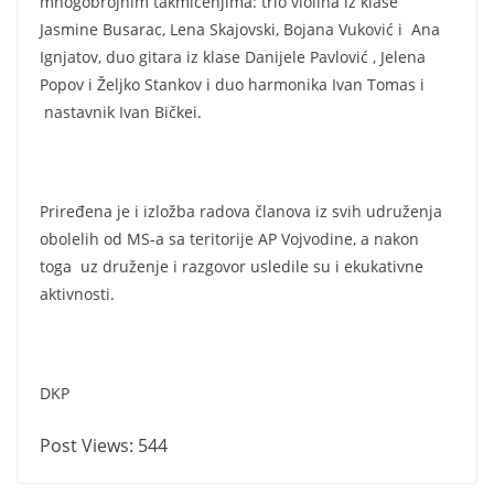
mnogobrojnim takmičenjima: trio violina iz klase
Jasmine Busarac, Lena Skajovski, Bojana Vuković i Ana
Ignjatov, duo gitara iz klase Danijele Pavlović , Jelena
Popov i Željko Stankov i duo harmonika Ivan Tomas i
nastavnik Ivan Bičkei.
Priređena je i izložba radova članova iz svih udruženja
obolelih od MS-a sa teritorije AP Vojvodine, a nakon
toga uz druženje i razgovor usledile su i ekukativne
aktivnosti.
DKP
Post Views:
544