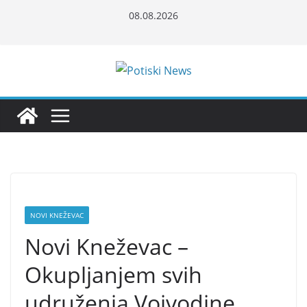
Skip
08.08.2026
to
content
NOVI KNEŽEVAC
Novi Kneževac –
Okupljanjem svih
udruženja Vojvodine