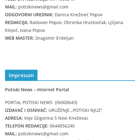
MAIL:
potiskinews@gmail.com
ODGOVORNI UREDNIK:
Danica Knežević Popov
REDAKCIJA:
Radovan Popov, Obrenka Hrastovčak, Ljiljana
Klepić, Ivana Popov
WEB MASTER:
Dragomir Erdeljan
Impresum
Potiski News – Internet Portal
PORTAL POTISKI NEWS (IN000643)
IZDAVAČ I OSNIVAČ:
URUŽENJE „POTISKI NJUZ“
ADRESA:
Voje Gligorina 5 Novi Kneževac
TELEFON REDAKCIJE:
0644056240
MAIL:
potiskinews@gmail.com