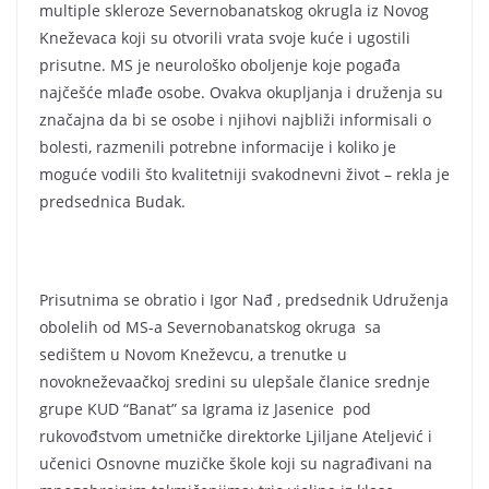
multiple skleroze Severnobanatskog okrugla iz Novog
Kneževaca koji su otvorili vrata svoje kuće i ugostili
prisutne. MS je neurološko oboljenje koje pogađa
najčešće mlađe osobe. Ovakva okupljanja i druženja su
značajna da bi se osobe i njihovi najbliži informisali o
bolesti, razmenili potrebne informacije i koliko je
moguće vodili što kvalitetniji svakodnevni život – rekla je
predsednica Budak.
Prisutnima se obratio i Igor Nađ , predsednik Udruženja
obolelih od MS-a Severnobanatskog okruga sa
sedištem u Novom Kneževcu, a trenutke u
novokneževaačkoj sredini su ulepšale članice srednje
grupe KUD “Banat” sa Igrama iz Jasenice pod
rukovođstvom umetničke direktorke Ljiljane Ateljević i
učenici Osnovne muzičke škole koji su nagrađivani na