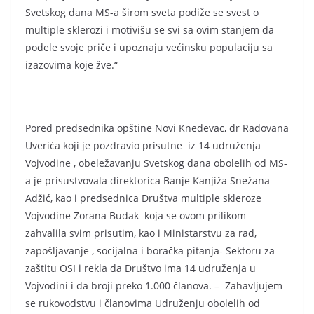
Svetskog dana MS-a širom sveta podiže se svest o
multiple sklerozi i motivišu se svi sa ovim stanjem da
podele svoje priče i upoznaju većinsku populaciju sa
izazovima koje žve.“
Pored predsednika opštine Novi Kneđevac, dr Radovana
Uverića koji je pozdravio prisutne iz 14 udruženja
Vojvodine , obeležavanju Svetskog dana obolelih od MS-
a je prisustvovala direktorica Banje Kanjiža Snežana
Adžić, kao i predsednica Društva multiple skleroze
Vojvodine Zorana Budak koja se ovom prilikom
zahvalila svim prisutim, kao i Ministarstvu za rad,
zapošljavanje , socijalna i boračka pitanja- Sektoru za
zaštitu OSI i rekla da Društvo ima 14 udruženja u
Vojvodini i da broji preko 1.000 članova. – Zahavljujem
se rukovodstvu i članovima Udruženju obolelih od