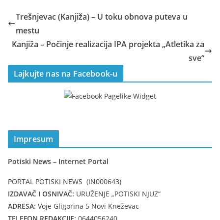
Trešnjevac (Kanjiža) – U toku obnova puteva u
mestu
Kanjiža – Počinje realizacija IPA projekta „Atletika za
sve“
Lajkujte nas na Facebook-u
Impresum
Potiski News – Internet Portal
PORTAL POTISKI NEWS (IN000643)
IZDAVAČ I OSNIVAČ:
URUŽENJE „POTISKI NJUZ“
ADRESA:
Voje Gligorina 5 Novi Kneževac
TELEFON REDAKCIJE:
0644056240