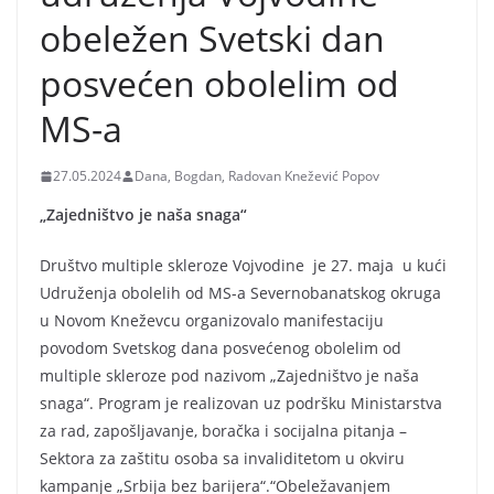
obeležen Svetski dan
posvećen obolelim od
MS-a
27.05.2024
Dana, Bogdan, Radovan Knežević Popov
„Zajedništvo je naša snaga“
Društvo multiple skleroze Vojvodine je 27. maja u kući
Udruženja obolelih od MS-a Severnobanatskog okruga
u Novom Kneževcu organizovalo manifestaciju
povodom Svetskog dana posvećenog obolelim od
multiple skleroze pod nazivom „Zajedništvo je naša
snaga“. Program je realizovan uz podršku Ministarstva
za rad, zapošljavanje, boračka i socijalna pitanja –
Sektora za zaštitu osoba sa invaliditetom u okviru
kampanje „Srbija bez barijera“.“Obeležavanjem