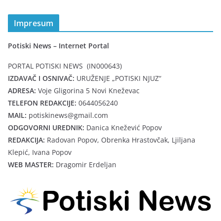
Impresum
Potiski News – Internet Portal
PORTAL POTISKI NEWS (IN000643)
IZDAVAČ I OSNIVAČ:
URUŽENJE „POTISKI NJUZ“
ADRESA:
Voje Gligorina 5 Novi Kneževac
TELEFON REDAKCIJE:
0644056240
MAIL:
potiskinews@gmail.com
ODGOVORNI UREDNIK:
Danica Knežević Popov
REDAKCIJA:
Radovan Popov, Obrenka Hrastovčak, Ljiljana
Klepić, Ivana Popov
WEB MASTER:
Dragomir Erdeljan