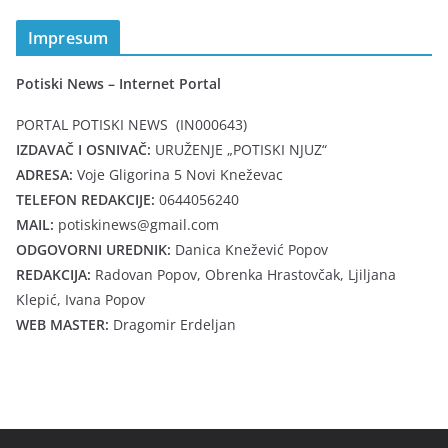
Impresum
Potiski News – Internet Portal
PORTAL POTISKI NEWS (IN000643)
IZDAVAČ I OSNIVAČ:
URUŽENJE „POTISKI NJUZ“
ADRESA:
Voje Gligorina 5 Novi Kneževac
TELEFON REDAKCIJE:
0644056240
MAIL:
potiskinews@gmail.com
ODGOVORNI UREDNIK:
Danica Knežević Popov
REDAKCIJA:
Radovan Popov, Obrenka Hrastovčak, Ljiljana
Klepić, Ivana Popov
WEB MASTER:
Dragomir Erdeljan