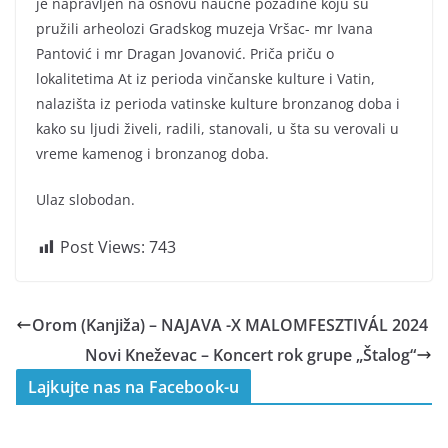
je napravljen na osnovu naučne pozadine koju su
pružili arheolozi Gradskog muzeja Vršac- mr Ivana
Pantović i mr Dragan Jovanović. Priča priču o
lokalitetima At iz perioda vinčanske kulture i Vatin,
nalazišta iz perioda vatinske kulture bronzanog doba i
kako su ljudi živeli, radili, stanovali, u šta su verovali u
vreme kamenog i bronzanog doba.
Ulaz slobodan.
Post Views:
743
Orom (Kanjiža) – NAJAVA -X MALOMFESZTIVÁL 2024
Novi Kneževac – Koncert rok grupe „Štalog“
Lajkujte nas na Facebook-u