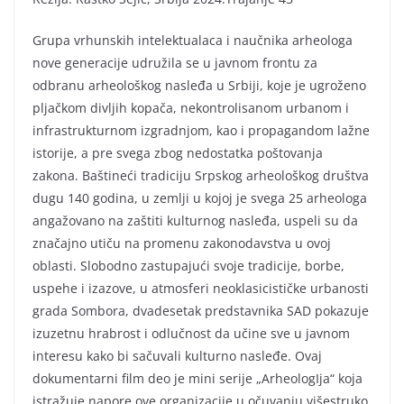
Grupa vrhunskih intelektualaca i naučnika arheologa
nove generacije udružila se u javnom frontu za
odbranu arheološkog nasleđa u Srbiji, koje je ugroženo
pljačkom divljih kopača, nekontrolisanom urbanom i
infrastrukturnom izgradnjom, kao i propagandom lažne
istorije, a pre svega zbog nedostatka poštovanja
zakona. Baštineći tradiciju Srpskog arheološkog društva
dugu 140 godina, u zemlji u kojoj je svega 25 arheologa
angažovano na zaštiti kulturnog nasleđa, uspeli su da
značajno utiču na promenu zakonodavstva u ovoj
oblasti. Slobodno zastupajući svoje tradicije, borbe,
uspehe i izazove, u atmosferi neoklasicističke urbanosti
grada Sombora, dvadesetak predstavnika SAD pokazuje
izuzetnu hrabrost i odlučnost da učine sve u javnom
interesu kako bi sačuvali kulturno nasleđe. Ovaj
dokumentarni film deo je mini serije „ArheologIja“ koja
istražuje napore ove organizacije u očuvanju višestruko