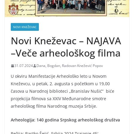
NOVI KNEŽEVAC
Novi Kneževac – NAJAVA
–Veče arheološkog filma
31.07.2024
Dana, Bogdan, Radovan Knežević Popov
U okviru Manifestacije Arheološko leto u Novom
Kneževcu, u petak, 2. avgusta s početkom u 19,00
časova u Narodnoj biblioteci „Branislav Nušić“ biće
projekcija filmova sa XXIV Međunarodne smotre
arheološkog filma Narodnog muzeja Srbije.
Arheologija: 140 godina Srpskog arheološkog društva
Režija: Rastko Šejić, Srbija 2024.Trajanje 45′