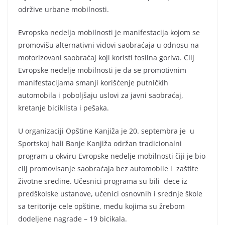
održive urbane mobilnosti.
Evropska nedelja mobilnosti je manifestacija kojom se
promovišu alternativni vidovi saobraćaja u odnosu na
motorizovani saobraćaj koji koristi fosilna goriva. Cilj
Evropske nedelje mobilnosti je da se promotivnim
manifestacijama smanji korišćenje putničkih
automobila i poboljšaju uslovi za javni saobraćaj,
kretanje biciklista i pešaka.
U organizaciji Opštine Kanjiža je 20. septembra je u
Sportskoj hali Banje Kanjiža održan tradicionalni
program u okviru Evropske nedelje mobilnosti čiji je bio
cilj promovisanje saobraćaja bez automobile i zaštite
životne sredine. Učesnici programa su bili dece iz
predškolske ustanove, učenici osnovnih i srednje škole
sa teritorije cele opštine, među kojima su žrebom
dodeljene nagrade – 19 bicikala.