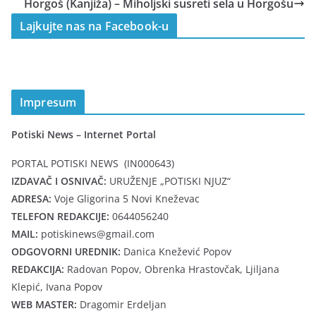
Horgoš (Kanjiža) – Miholjski susreti sela u Horgošu
Lajkujte nas na Facebook-u
Impresum
Potiski News – Internet Portal
PORTAL POTISKI NEWS (IN000643)
IZDAVAČ I OSNIVAČ:
URUŽENJE „POTISKI NJUZ“
ADRESA:
Voje Gligorina 5 Novi Kneževac
TELEFON REDAKCIJE:
0644056240
MAIL:
potiskinews@gmail.com
ODGOVORNI UREDNIK:
Danica Knežević Popov
REDAKCIJA:
Radovan Popov, Obrenka Hrastovčak, Ljiljana
Klepić, Ivana Popov
WEB MASTER:
Dragomir Erdeljan