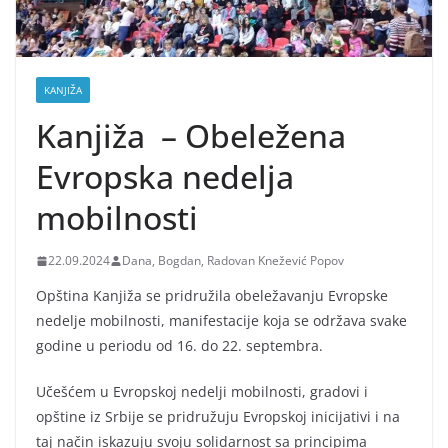
KANJIŽA
Kanjiža – Obeležena
Evropska nedelja
mobilnosti
22.09.2024
Dana, Bogdan, Radovan Knežević Popov
Opština Kanjiža se pridružila obeležavanju Evropske
nedelje mobilnosti, manifestacije koja se održava svake
godine u periodu od 16. do 22. septembra.
Učešćem u Evropskoj nedelji mobilnosti, gradovi i
opštine iz Srbije se pridružuju Evropskoj inicijativi i na
taj način iskazuju svoju solidarnost sa principima