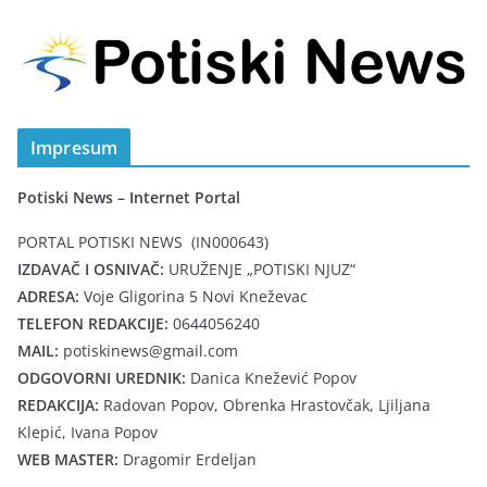
Impresum
Potiski News – Internet Portal
PORTAL POTISKI NEWS (IN000643)
IZDAVAČ I OSNIVAČ:
URUŽENJE „POTISKI NJUZ“
ADRESA:
Voje Gligorina 5 Novi Kneževac
TELEFON REDAKCIJE:
0644056240
MAIL:
potiskinews@gmail.com
ODGOVORNI UREDNIK:
Danica Knežević Popov
REDAKCIJA:
Radovan Popov, Obrenka Hrastovčak, Ljiljana
Klepić, Ivana Popov
WEB MASTER:
Dragomir Erdeljan