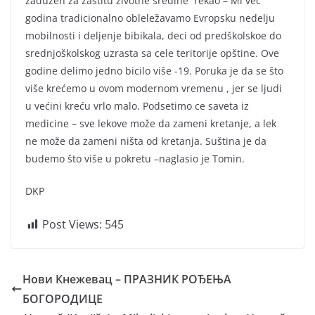
zadužen za zaštitu životne sredine rekao – Mi već
godina tradicionalno obleležavamo Evropsku nedelju
mobilnosti i deljenje bibikala, deci od predškolskoe do
srednjoškolskog uzrasta sa cele teritorije opštine. Ove
godine delimo jedno bicilo više -19. Poruka je da se što
više krećemo u ovom modernom vremenu , jer se ljudi
u većini kreću vrlo malo. Podsetimo ce saveta iz
medicine – sve lekove može da zameni kretanje, a lek
ne može da zameni ništa od kretanja. Suština je da
budemo što više u pokretu –naglasio je Tomin.
DKP
Post Views:
545
Нови Кнежевац – ПРАЗНИК РОЂЕЊА
БОГОРОДИЦЕ