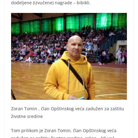
dodeljene (izvučene) nagrade – bibikli.
Zoran Tomin , član Opštinskog veća zadužen za zaštitu
životne sredine
Tom prilikom je Zoran Tomin, član Opštinskog veća