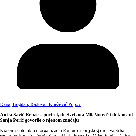
Dana, Bogdan, Radovan Knežević Popov
Anica Savić Rebac – portret, dr Svetlana Milašinović i doktorant
Sanja Perić govorile o njenom značaju
Krajem septembra u organizaciji Kulturo istorijskog društva Srba
severnog Banata „Đorđe Servijski, Udruženja „Milan Savić i Anica