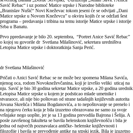
Savić Rebac“ i uz pomoć Matice srpske i Narodne biblioteke
„Branislav Nušić“ Novi Kneževac tokom jeseni će se odvijati „Dani
Matice srpske u Novom Kneževcu” u okviru kojih će se održati šest
programa – predavanja i tribina na temu istorije Matice srpske i istorije
Srba u Banatu.
Prvo ppredavanje je bilo 20. septembra, “Portret Anice Savić Rebac”
o kojoj su govorile dr
Svetlana Milašinović, sekretara uredništva
Letopisa Matice srpske i doktoratkinja Sanja Perić.
dr Svetlana Milašinović
Pričati o Anici Savić Rebac se ne može bez spomena Milana Savića,
njenog oca, rodom Novokneževčanina, koji je izvršio veliki uticaj na
nju. Savić je bio 30 godina sekretar Matice srpske, a 20 godina urednik
Letopisa Matice srpske u kojem je podsticao mlade umetnike i
stvaraoce, ali nije bio poštovan od strane tadašnjih književnih autorita
Jovana Skrelića i Milana Bogdanovića, a to nepoštovanje se prenelo i
na njegovu ćerku koja je bila izuzetno obrazovana ne samo za svoje
vršnjake nego uopšte, jer je sa 13 godina prevodila Bajrona i Šelija. A
posle završenog fakulteta se bavila helenskom književnošću i bila je
jedna od najvećih poznavalaca antičke- helenske književnosti i
filozofije i bavila se prevođenje antike na srpski jezik. Bila je izuzetno