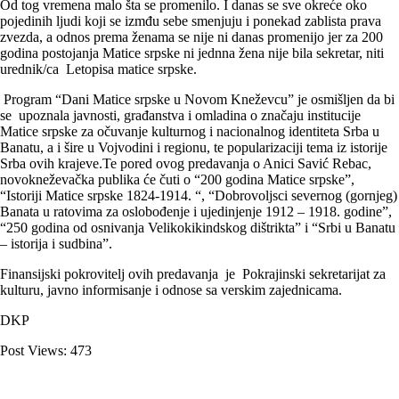
Od tog vremena malo šta se promenilo. I danas se sve okreće oko
pojedinih ljudi koji se izmđu sebe smenjuju i ponekad zablista prava
zvezda, a odnos prema ženama se nije ni danas promenijo jer za 200
godina postojanja Matice srpske ni jednna žena nije bila sekretar, niti
urednik/ca Letopisa matice srpske.
Program “Dani Matice srpske u Novom Kneževcu” je osmišljen da bi
se upoznala javnosti, građanstva i omladina o značaju institucije
Matice srpske za očuvanje kulturnog i nacionalnog identiteta Srba u
Banatu, a i šire u Vojvodini i regionu, te popularizaciji tema iz istorije
Srba ovih krajeve.Te pored ovog predavanja o Anici Savić Rebac,
novokneževačka publika će čuti o “200 godina Matice srpske”,
“Istoriji Matice srpske 1824-1914. “, “Dobrovoljsci severnog (gornjeg)
Banata u ratovima za oslobođenje i ujedinjenje 1912 – 1918. godine”,
“250 godina od osnivanja Velikokikindskog dištrikta” i “Srbi u Banatu
– istorija i sudbina”.
Finansijski pokrovitelj ovih predavanja je Pokrajinski sekretarijat za
kulturu, javno informisanje i odnose sa verskim zajednicama.
DKP
Post Views:
473