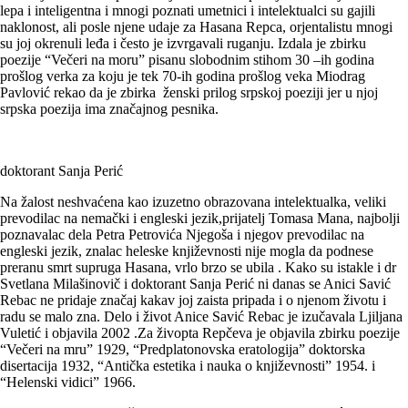
lepa i inteligentna i mnogi poznati umetnici i intelektualci su gajili
naklonost, ali posle njene udaje za Hasana Repca, orjentalistu mnogi
su joj okrenuli leđa i često je izvrgavali ruganju. Izdala je zbirku
poezije “Večeri na moru” pisanu slobodnim stihom 30 –ih godina
prošlog verka za koju je tek 70-ih godina prošlog veka Miodrag
Pavlović rekao da je zbirka ženski prilog srpskoj poeziji jer u njoj
srpska poezija ima značajnog pesnika.
doktorant Sanja Perić
Na žalost neshvaćena kao izuzetno obrazovana intelektualka, veliki
prevodilac na nemački i engleski jezik,prijatelj Tomasa Mana, najbolji
poznavalac dela Petra Petrovića Njegoša i njegov prevodilac na
engleski jezik, znalac heleske književnosti nije mogla da podnese
preranu smrt supruga Hasana, vrlo brzo se ubila . Kako su istakle i dr
Svetlana Milašinovič i doktorant Sanja Perić ni danas se Anici Savić
Rebac ne pridaje značaj kakav joj zaista pripada i o njenom životu i
radu se malo zna. Delo i život Anice Savić Rebac je izučavala Ljiljana
Vuletić i objavila 2002 .Za živopta Repčeva je objavila zbirku poezije
“Večeri na mru” 1929, “Predplatonovska eratologija” doktorska
disertacija 1932, “Antička estetika i nauka o književnosti” 1954. i
“Helenski vidici” 1966.