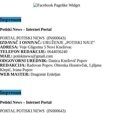
Impresum
Potiski News – Internet Portal
PORTAL POTISKI NEWS (IN000643)
IZDAVAČ I OSNIVAČ:
URUŽENJE „POTISKI NJUZ“
ADRESA:
Voje Gligorina 5 Novi Kneževac
TELEFON REDAKCIJE:
0644056240
MAIL:
potiskinews@gmail.com
ODGOVORNI UREDNIK:
Danica Knežević Popov
REDAKCIJA:
Radovan Popov, Obrenka Hrastovčak, Ljiljana
Klepić, Ivana Popov
WEB MASTER:
Dragomir Erdeljan
Impresum
Potiski News – Internet Portal
PORTAL POTISKI NEWS (IN000643)