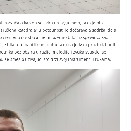
ija zvučala kao da se svira na orguljama, tako je bio
zrušena katedrala” u potpunosti je dočaravala sadržaj dela
e savremeno izvodio ali je milozvuno bilo i raspevano, kao i
 je bila u romantičnom duhu tako da je Ivan pružio izbor ili
tnika bez obzira u razlici melodije i zvuka svugde se
 mu se smešio uživajući što drži svoj instrument u rukama.