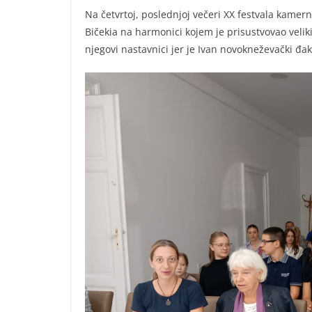
Na četvrtoj, poslednjoj večeri XX festvala kamer
Bičekia na harmonici kojem je prisustvovao velik
njegovi nastavnici jer je Ivan novokneževački đak, 