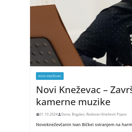
NOVI KNEŽEVAC
Novi Kneževac – Završ
kamerne muzike
01.10.2024
Dana, Bogdan, Radovan Knežević Popov
Novokneževčanin Ivan Bičkei sviranjem na harmo