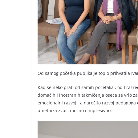
Od samog početka publika je toplo prihvatila Iva
Kad se neko prati od samih početaka , od I razr
domaćih i inostranih takmičenja oseća se vrlo za
emocionalni razvoj , a naročito razvoj pedagoga
umetnika zvuči moćno i impresivno.