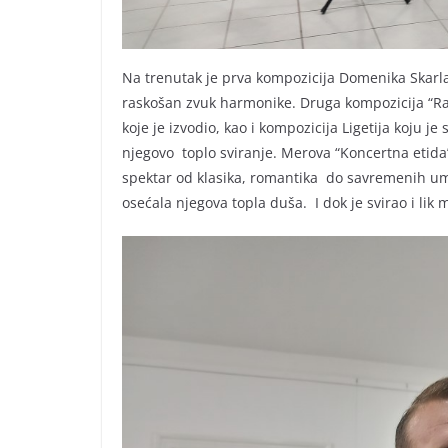
Na trenutak je prva kompozicija Domenika Skarlat
raskošan zvuk harmonike. Druga kompozicija “Ra
koje je izvodio, kao i kompozicija Ligetija koju j
njegovo toplo sviranje. Merova “Koncertna etida”
spektar od klasika, romantika do savremenih ume
osećala njegova topla duša. I dok je svirao i lik