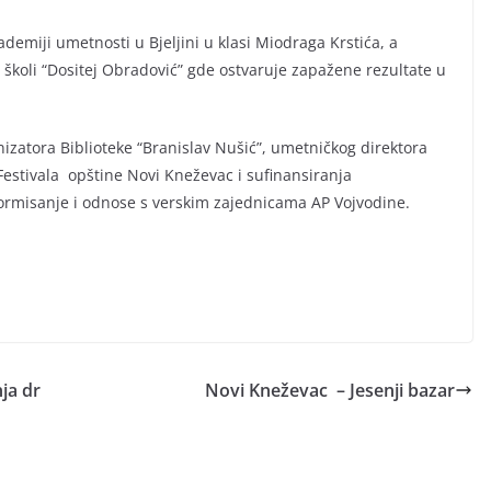
demiji umetnosti u Bjeljini u klasi Miodraga Krstića, a
j školi “Dositej Obradović” gde ostvaruje zapažene rezultate u
nizatora Biblioteke “Branislav Nušić”, umetničkog direktora
 Festivala opštine Novi Kneževac i sufinansiranja
nformisanje i odnose s verskim zajednicama AP Vojvodine.
ja dr
Novi Kneževac – Jesenji bazar