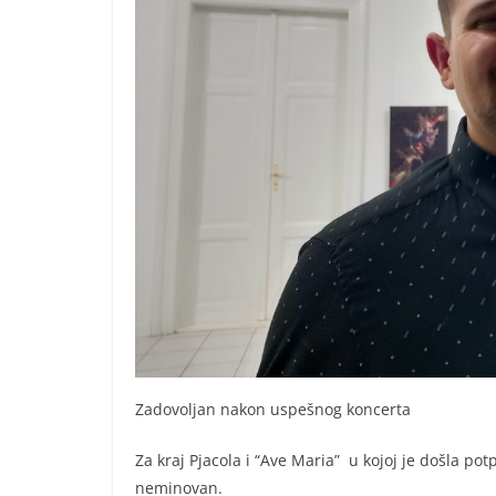
Zadovoljan nakon uspešnog koncerta
Za kraj Pjacola i “Ave Maria” u kojoj je došla po
neminovan.