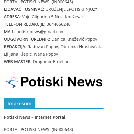
PORTAL POTISKI NEWS (IN000643)
IZDAVAČ I OSNIVAČ:
URUŽENJE „POTISKI NJUZ“
ADRESA:
Voje Gligorina 5 Novi Kneževac
TELEFON REDAKCIJE:
0644056240
MAIL:
potiskinews@gmail.com
ODGOVORNI UREDNIK:
Danica Knežević Popov
REDAKCIJA:
Radovan Popov, Obrenka Hrastovčak,
Ljiljana Klepić, Ivana Popov
WEB MASTER:
Dragomir Erdeljan
Impresum
Potiski News – Internet Portal
PORTAL POTISKI NEWS (IN000643)