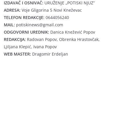
IZDAVAČ I OSNIVAČ:
URUŽENJE „POTISKI NJUZ“
ADRESA:
Voje Gligorina 5 Novi Kneževac
TELEFON REDAKCIJE:
0644056240
MAIL:
potiskinews@gmail.com
ODGOVORNI UREDNIK:
Danica Knežević Popov
REDAKCIJA:
Radovan Popov, Obrenka Hrastovčak,
Ljiljana Klepić, Ivana Popov
WEB MASTER:
Dragomir Erdeljan