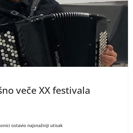
no veče XX festivala
nici ostavio najsnažniji utisak