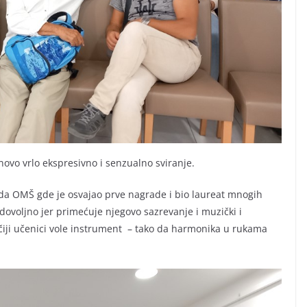
novo vrlo ekspresivno i senzualno sviranje.
eda OMŠ gde je osvajao prve nagrade i bio laureat mnogih
dovoljno jer primećuje njegovo sazrevanje i muzički i
 čiji učenici vole instrument – tako da harmonika u rukama