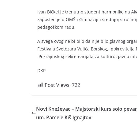
Ivan Bičkei je trenutno student harmonike na Aka
zaposlen je u OMŠ i Gimnaziji i srednjoj stručno
pedagoškom radu.
A svega ovog ne bi bilo da nije bilo glavnog orga
Festivala Svetozara Vujića Borskog, pokrovitelja
Pokrajinskog sekretearijata za kulturu, javno i
DKP
Post Views:
722
Novi Kneževac – Majstorski kurs solo pevan
um. Pamele Kiš Ignajtov