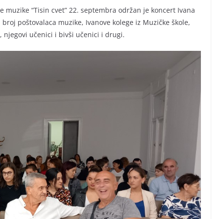
ne muzike “Tisin cvet” 22. septembra održan je koncert Ivana
i broj poštovalaca muzike, Ivanove kolege iz Muzičke škole,
njegovi učenici i bivši učenici i drugi.