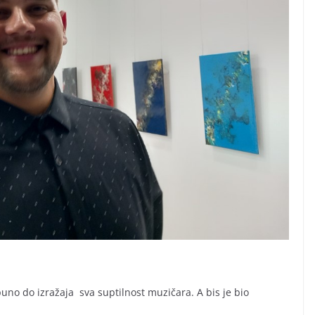
tpuno do izražaja sva suptilnost muzičara. A bis je bio