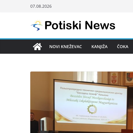
Skip
07.08.2026
to
content
NOVI KNEŽEVAC
KANJIŽA
ČOKA