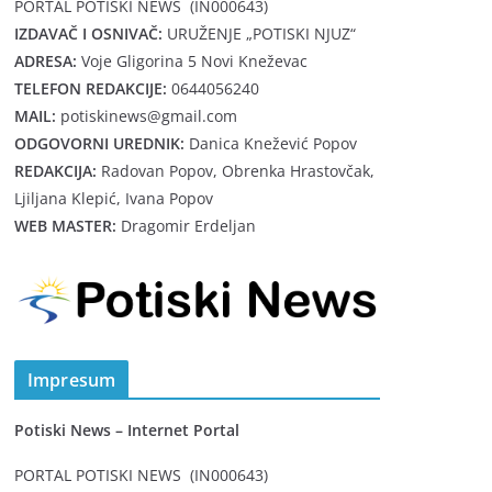
PORTAL POTISKI NEWS (IN000643)
IZDAVAČ I OSNIVAČ:
URUŽENJE „POTISKI NJUZ“
ADRESA:
Voje Gligorina 5 Novi Kneževac
TELEFON REDAKCIJE:
0644056240
MAIL:
potiskinews@gmail.com
ODGOVORNI UREDNIK:
Danica Knežević Popov
REDAKCIJA:
Radovan Popov, Obrenka Hrastovčak,
Ljiljana Klepić, Ivana Popov
WEB MASTER:
Dragomir Erdeljan
Impresum
Potiski News – Internet Portal
PORTAL POTISKI NEWS (IN000643)