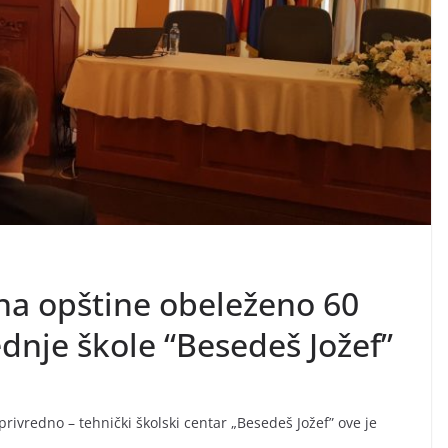
ana opštine obeleženo 60
dnje škole “Besedeš Jožef”
privredno – tehnički školski centar „Besedeš Jožef” ove je