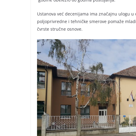
Ustanova već decenijama ima značajnu ulogu u 
poljoprivredne i tehničke smerove pomaže mlad
čvrste stručne osnove.