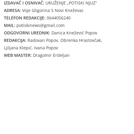
IZDAVAČ I OSNIVAČ:
URUŽENJE „POTISKI NJUZ“
ADRESA:
Voje Gligorina 5 Novi Kneževac
TELEFON REDAKCIJE:
0644056240
MAIL:
potiskinews@gmail.com
ODGOVORNI UREDNIK:
Danica Knežević Popov
REDAKCIJA:
Radovan Popov, Obrenka Hrastovčak,
Ljiljana Klepić, Ivana Popov
WEB MASTER:
Dragomir Erdeljan