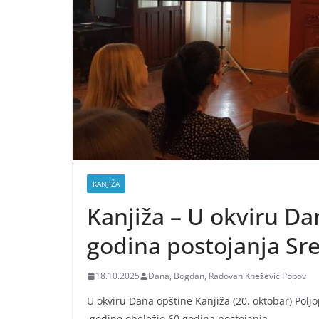
KANJIŽA
Kanjiža – U okviru D
godina postojanja Sre
18.10.2025
Dana, Bogdan, Radovan Knežević Popov
U okviru Dana opštine Kanjiža (20. oktobar) Poljo
godine obeležio 60 godina postojanja.