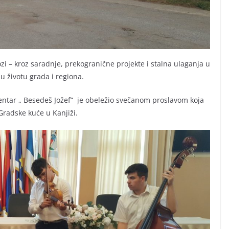
lozi – kroz saradnje, prekogranične projekte i stalna ulaganja u
 u životu grada i regiona.
centar „ Besedeš Jožef“ je obeležio svečanom proslavom koja
Gradske kuće u Kanjiži.