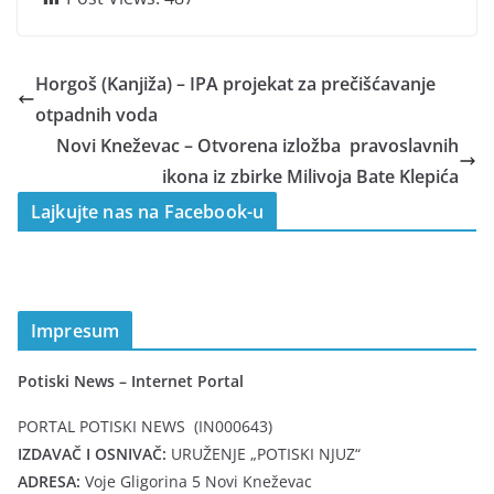
Horgoš (Kanjiža) – IPA projekat za prečišćavanje
otpadnih voda
Novi Kneževac – Otvorena izložba pravoslavnih
ikona iz zbirke Milivoja Bate Klepića
Lajkujte nas na Facebook-u
Impresum
Potiski News – Internet Portal
PORTAL POTISKI NEWS (IN000643)
IZDAVAČ I OSNIVAČ:
URUŽENJE „POTISKI NJUZ“
ADRESA:
Voje Gligorina 5 Novi Kneževac