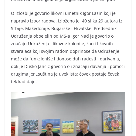
O izložbi je govorio likovni umetnik Igor Lazin koji je
napravio izbor radova. Izloženo je 40 slika 29 autora iz
Srbije, Makedonije, Bugarske i Hrvatske. Predsednik
Udruženja oboelelih od MS-a Igor Nađ je govorio o
značaju Udruženja i likovne kolonije, kao i likovnih
stvaralaca koji svojim radom doprinose da Udruženje
može da funkcioniše i donose duh radosti i darivanja,
dok je Duško Jančić govorio o i značaju davanja i pomoći
drugima jer „suština je uvek ista: čovek postaje čovek
tek kad daje.“