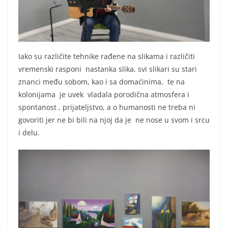
Iako su različite tehnike rađene na slikama i različiti
vremenski rasponi nastanka slika, svi slikari su stari
znanci među sobom, kao i sa domaćinima, te na
kolonijama je uvek vladala porodična atmosfera i
spontanost , prijateljstvo, a o humanosti ne treba ni
govoriti jer ne bi bili na njoj da je ne nose u svom i srcu
i delu.