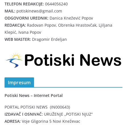
TELEFON REDAKCIJE:
0644056240
MAIL:
potiskinews@gmail.com
ODGOVORNI UREDNIK:
Danica Knežević Popov
REDAKCIJA:
Radovan Popov, Obrenka Hrastovčak, Ljiljana
Klepić, Ivana Popov
WEB MASTER:
Dragomir Erdeljan
Impresum
Potiski News – Internet Portal
PORTAL POTISKI NEWS (IN000643)
IZDAVAČ I OSNIVAČ:
URUŽENJE „POTISKI NJUZ“
ADRESA:
Voje Gligorina 5 Novi Kneževac