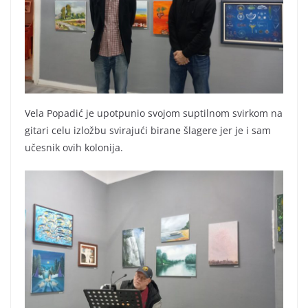
Vela Popadić je upotpunio svojom suptilnom svirkom na
gitari celu izložbu svirajući birane šlagere jer je i sam
učesnik ovih kolonija.