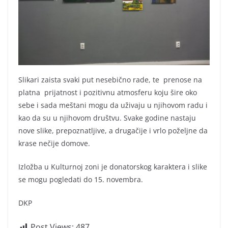
Slikari zaista svaki put nesebično rade, te prenose na
platna prijatnost i pozitivnu atmosferu koju šire oko
sebe i sada meštani mogu da uživaju u njihovom radu i
kao da su u njihovom društvu. Svake godine nastaju
nove slike, prepoznatljive, a drugačije i vrlo poželjne da
krase nečije domove.
Izložba u Kulturnoj zoni je donatorskog karaktera i slike
se mogu pogledati do 15. novembra.
DKP
Post Views:
487