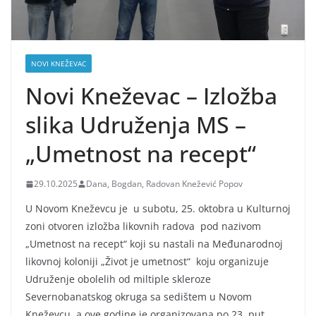
NOVI KNEŽEVAC
Novi Kneževac – Izložba
slika Udruženja MS –
„Umetnost na recept“
29.10.2025
Dana, Bogdan, Radovan Knežević Popov
U Novom Kneževcu je u subotu, 25. oktobra u Kulturnoj
zoni otvoren izložba likovnih radova pod nazivom
„Umetnost na recept“ koji su nastali na Međunarodnoj
likovnoj koloniji „Život je umetnost“ koju organizuje
Udruženje obolelih od miltiple skleroze
Severnobanatskog okruga sa sedištem u Novom
Kneževcu, a ove godine je organizovana po 23. put.