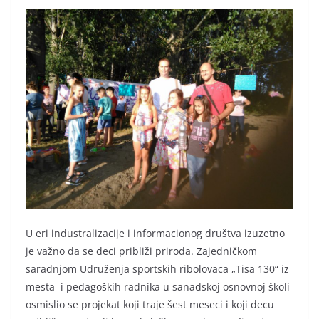
U eri industralizacije i informacionog društva izuzetno
je važno da se deci približi priroda. Zajedničkom
saradnjom Udruženja sportskih ribolovaca „Tisa 130“ iz
mesta i pedagoških radnika u sanadskoj osnovnoj školi
osmislio se projekat koji traje šest meseci i koji decu