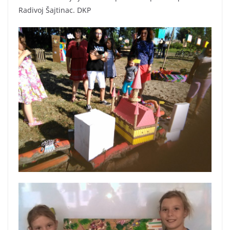
Radivoj Šajtinac. DKP