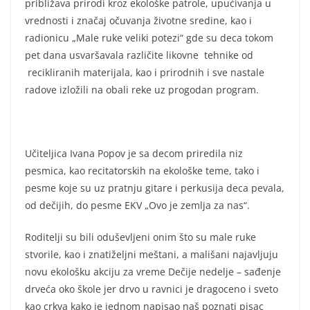
približava prirodi kroz ekološke patrole, upućivanja u
vrednosti i značaj očuvanja životne sredine, kao i
radionicu „Male ruke veliki potezi“ gde su deca tokom
pet dana usvaršavala različite likovne tehnike od
recikliranih materijala, kao i prirodnih i sve nastale
radove izložili na obali reke uz progodan program.
Učiteljica Ivana Popov je sa decom priredila niz
pesmica, kao recitatorskih na ekološke teme, tako i
pesme koje su uz pratnju gitare i perkusija deca pevala,
od dečijih, do pesme EKV „Ovo je zemlja za nas“.
Roditelji su bili oduševljeni onim što su male ruke
stvorile, kao i znatiželjni meštani, a mališani najavljuju
novu ekološku akciju za vreme Dečije nedelje – sađenje
drveća oko škole jer drvo u ravnici je dragoceno i sveto
kao crkva kako je jednom napisao naš poznati pisac