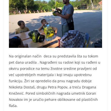
Na originalan način deca su predstavila šta su tokom
pet dana uradila . Nagrađeni su radovi koji su rađeni u
okviru porodice na temu životne sredine pravljeni od
već upotrebljeih materijala i koji imaju upotrebnu
funkciju. Žiri se opredelio da prvu nagradu dobije
Nikoleta Dostaš, drugu Petra Popov, a treću Dragana
Knežević. Pored simboličnih nagrada umetnik Goran
Novakov im je uručio pehare oblikovane od plastičnih
flaša.