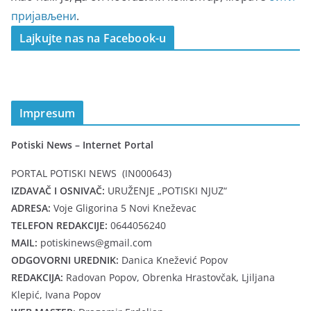
пријављени
.
Lajkujte nas na Facebook-u
Impresum
Potiski News – Internet Portal
PORTAL POTISKI NEWS (IN000643)
IZDAVAČ I OSNIVAČ:
URUŽENJE „POTISKI NJUZ“
ADRESA:
Voje Gligorina 5 Novi Kneževac
TELEFON REDAKCIJE:
0644056240
MAIL:
potiskinews@gmail.com
ODGOVORNI UREDNIK:
Danica Knežević Popov
REDAKCIJA:
Radovan Popov, Obrenka Hrastovčak, Ljiljana
Klepić, Ivana Popov