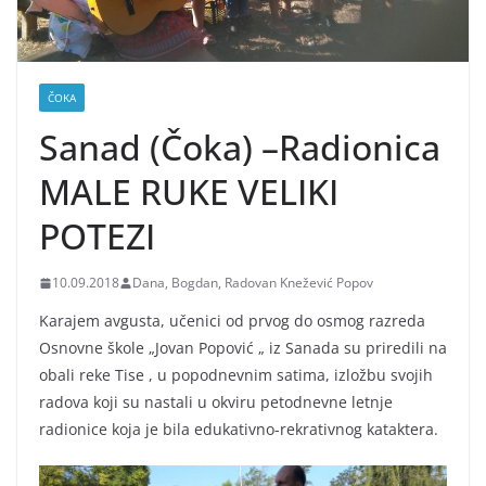
ČOKA
Sanad (Čoka) –Radionica
MALE RUKE VELIKI
POTEZI
10.09.2018
Dana, Bogdan, Radovan Knežević Popov
Karajem avgusta, učenici od prvog do osmog razreda
Osnovne škole „Jovan Popović „ iz Sanada su priredili na
obali reke Tise , u popodnevnim satima, izložbu svojih
radova koji su nastali u okviru petodnevne letnje
radionice koja je bila edukativno-rekrativnog kataktera.