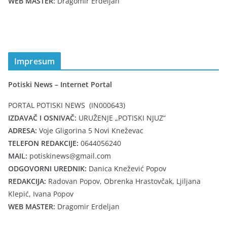
WEB MASTER:
Dragomir Erdeljan
Impresum
Potiski News – Internet Portal
PORTAL POTISKI NEWS (IN000643)
IZDAVAČ I OSNIVAČ:
URUŽENJE „POTISKI NJUZ“
ADRESA:
Voje Gligorina 5 Novi Kneževac
TELEFON REDAKCIJE:
0644056240
MAIL:
potiskinews@gmail.com
ODGOVORNI UREDNIK:
Danica Knežević Popov
REDAKCIJA:
Radovan Popov, Obrenka Hrastovčak, Ljiljana
Klepić, Ivana Popov
WEB MASTER:
Dragomir Erdeljan