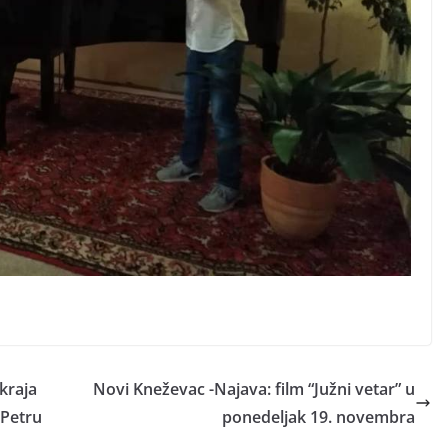
kraja
Novi Kneževac -Najava: film “Južni vetar” u
 Petru
ponedeljak 19. novembra