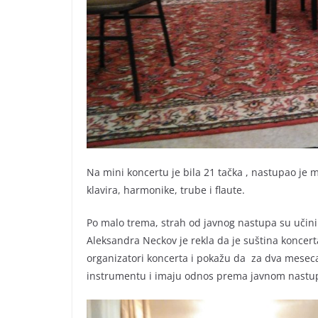
Na mini koncertu je bila 21 tačka , nastupao je 
klavira, harmonike, trube i flaute.
Po malo trema, strah od javnog nastupa su učinil
Aleksandra Neckov je rekla da je suština koncerta
organizatori koncerta i pokažu da za dva meseca
instrumentu i imaju odnos prema javnom nastu