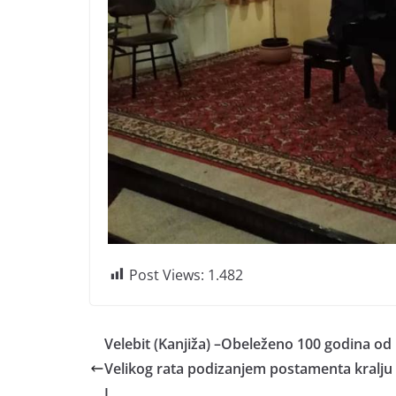
Post Views:
1.482
Velebit (Kanjiža) –Obeleženo 100 godina od 
Velikog rata podizanjem postamenta kralju
I