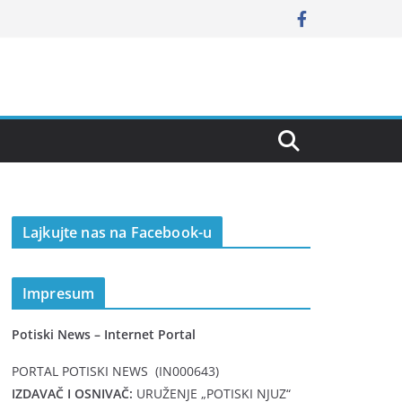
Lajkujte nas na Facebook-u
Impresum
Potiski News – Internet Portal
PORTAL POTISKI NEWS (IN000643)
IZDAVAČ I OSNIVAČ:
URUŽENJE „POTISKI NJUZ“