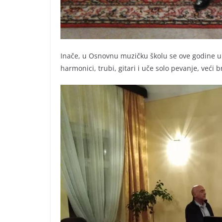
Inače, u Osnovnu muzičku školu se ove godine upisa
harmonici, trubi, gitari i uče solo pevanje, veći