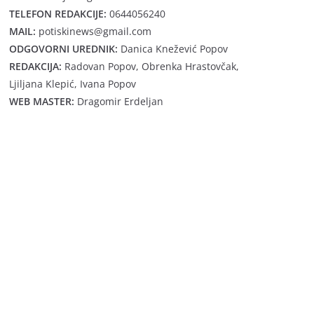
TELEFON REDAKCIJE:
0644056240
MAIL:
potiskinews@gmail.com
ODGOVORNI UREDNIK:
Danica Knežević Popov
REDAKCIJA:
Radovan Popov, Obrenka Hrastovčak,
Ljiljana Klepić, Ivana Popov
WEB MASTER:
Dragomir Erdeljan