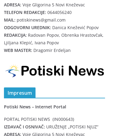
ADRESA:
Voje Gligorina 5 Novi Kneževac
TELEFON REDAKCIJE:
0644056240
MAIL:
potiskinews@gmail.com
ODGOVORNI UREDNIK:
Danica Knežević Popov
REDAKCIJA:
Radovan Popov, Obrenka Hrastovčak,
Ljiljana Klepić, Ivana Popov
WEB MASTER:
Dragomir Erdeljan
Impresum
Potiski News – Internet Portal
PORTAL POTISKI NEWS (IN000643)
IZDAVAČ I OSNIVAČ:
URUŽENJE „POTISKI NJUZ“
ADRESA:
Voje Gligorina 5 Novi Kneževac