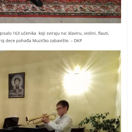
lo 163 učenika koji sviraju na: klaviru, violini, flauti,
 broj dece pohađa Muzičko zabavište. – DKP