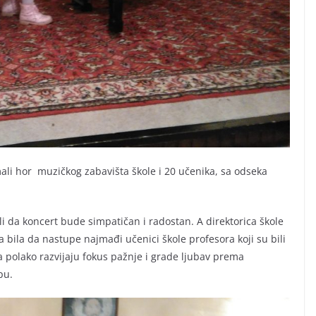
mali hor muzičkog zabavišta škole i 20 učenika, sa odseka
i da koncert bude simpatičan i radostan. A direktorica škole
 bila da nastupe najmađi učenici škole profesora koji su bili
 polako razvijaju fokus pažnje i grade ljubav prema
pu.