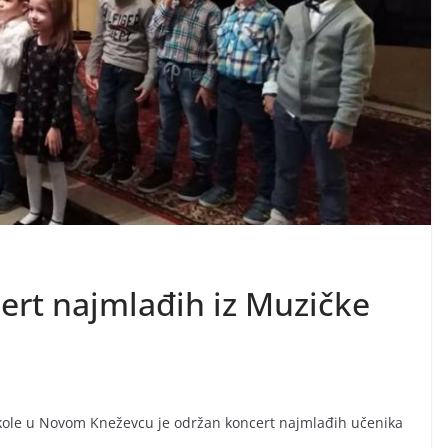
ert najmlađih iz Muzičke
škole u Novom Kneževcu je održan koncert najmlađih učenika