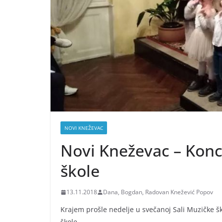
NOVI KNEŽEVAC
Novi Kneževac – Konc
škole
13.11.2018
Dana, Bogdan, Radovan Knežević Popov
Krajem prošle nedelje u svečanoj Sali Muzičke 
škole.