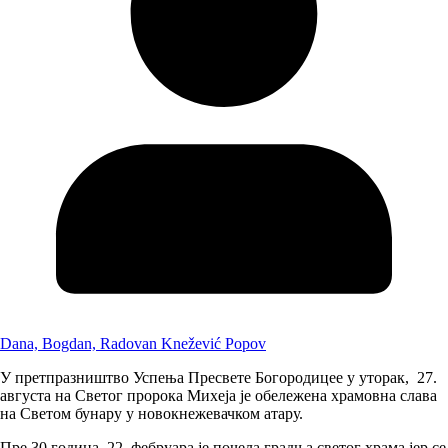
Dana, Bogdan, Radovan Knežević Popov
У претпразништво Успења Пресвете Богородицее у уторак, 27.
августа на Светог пророка Михеја је обележена храмовна слава
на Светом бунару у новокнежевачком атару.
Пре 30 година, 22. фебруара је почела градња светог храма јер се