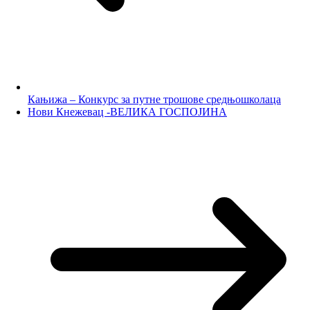
Кањижа – Конкурс за путне трошове средњошколаца
Нови Кнежевац -ВЕЛИКА ГОСПОЈИНА