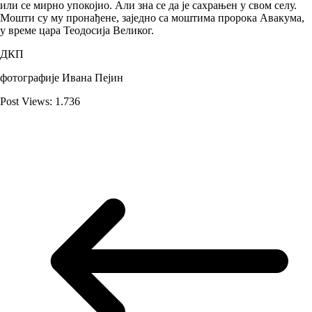
или се мирно упокојио. Али зна се да је сахрањен у свом селу.
Мошти су му пронађене, заједно са моштима пророка Авакума,
у време цара Теодосија Великог.
ДКП
фотографије Ивана Пејин
Post Views:
1.736