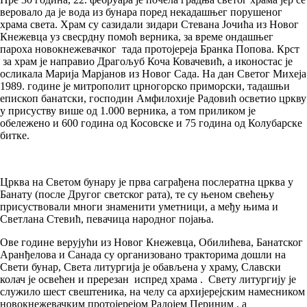
веровало да је вода из бунара поред некадашњег порушеног
храма света. Храм су сазидали зидари Стевана Јочића из Новог
Кнежевца уз свесрдну помоћ верника, за време ондашњег
пароха новокнежевачког тада протојереја Бранка Попова. Крст
за храм је направио Драгољуб Коча Ковачевић, а иконостас је
осликала Марија Марјанов из Новог Сада. На дан Светог Михеја
1989. године је митрополит црногорско приморски, тадашњи
епископ банатски, господин Амфилохије Радовић осветио цркву
у присуству више од 1.000 верника, а том приликом је
обележено и 600 година од Косовске и 75 година од Колубарске
битке.
Црква на Светом бунару је прва саграђена послератна црква у
Банату (после Другог светског рата), те су њеном свећењу
присуствовали многи знаменити уметници, а међу њима и
Светлана Стевић, певачица народног појања.
Ове године верујући из Новог Кнежевца, Обилићева, Банатског
Аранђелова и Санада су организовано тракторима дошли на
Свети бунар, Света литургија је обављена у храму, Славски
колач је освећен и пререзан испред храма . Свету литургију је
служило шест свештеника, на челу са архијерејским намесником
новокнежевачким протојерејом Радојем Периним , а