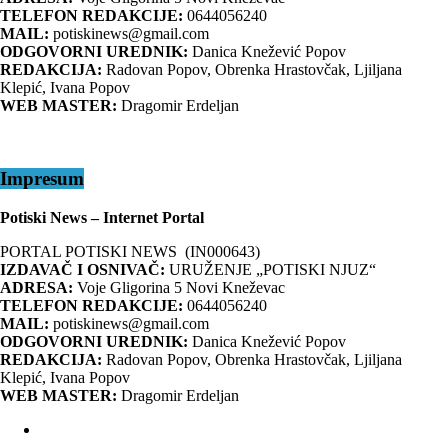
TELEFON REDAKCIJE:
0644056240
MAIL:
potiskinews@gmail.com
ODGOVORNI UREDNIK:
Danica Knežević Popov
REDAKCIJA:
Radovan Popov, Obrenka Hrastovčak, Ljiljana
Klepić, Ivana Popov
WEB MASTER:
Dragomir Erdeljan
Impresum
Potiski News – Internet Portal
PORTAL POTISKI NEWS (IN000643)
IZDAVAČ I OSNIVAČ:
URUŽENJE „POTISKI NJUZ“
ADRESA:
Voje Gligorina 5 Novi Kneževac
TELEFON REDAKCIJE:
0644056240
MAIL:
potiskinews@gmail.com
ODGOVORNI UREDNIK:
Danica Knežević Popov
REDAKCIJA:
Radovan Popov, Obrenka Hrastovčak, Ljiljana
Klepić, Ivana Popov
WEB MASTER:
Dragomir Erdeljan