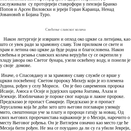
саслуживали су протојереји ставрофори у пензији Бранко
Попов и Арсен Виловски и јереји Горан Караица, Ненад
Јовановић и Бојана Туро.
Свећење славског колача
Након литургије је извршен и опход око цркве са литијама, као
што се увек ради за храмовну славу. Том приликом се свете и
храм и летина око цркве да буде родна и благословена. Након
свећења и резања славских колача верујући су се окрепили у
хладу јавора око Светог бунара, узели освећену воду, и понели је
у своје домове.
Иначе, о Спасовдану и за храмовну славу службе се врше у
цркви посвећеној Светом пророку Михеју који је из племена
Јудина, рођен у селу Мориси. Он је био савременик пророка
Исаије, Амоса и Осије и јудејских царева Јоатама, Ахаза и
Језекије. Изобличавао је пороке свог народа и лажне пророке.
Предсказао је пропаст Самарије. Предсказао је и пропаст
Јерусалима која ће доћи зато што његови поглавари узимају
мито, свештеници уче за плату и пророци гатају за новац. Од
свих његових пророчанстава најважније је о Месији, нарочито о
месту Његовог рођења. Он је Витлејем означио као место где ће
Месија бити рођен. Не зна се поуздано да ли су га убили Јевреји,