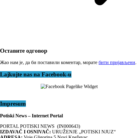
Оставите одговор
Жао нам је, да би поставили коментар, морате
бити пријављени
.
Lajkujte nas na Facebook-u
Impresum
Potiski News – Internet Portal
PORTAL POTISKI NEWS (IN000643)
IZDAVAČ I OSNIVAČ:
URUŽENJE „POTISKI NJUZ“
ADRESA:
Voje Gligorina 5 Novi Kneževac