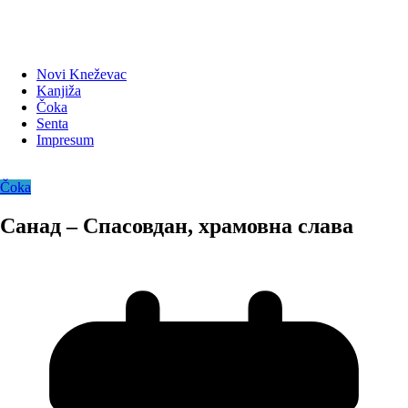
Novi Kneževac
Kanjiža
Čoka
Senta
Impresum
Čoka
Санад – Спасовдан, храмовна слава