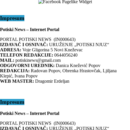
Impresum
Potiski News – Internet Portal
PORTAL POTISKI NEWS (IN000643)
IZDAVAČ I OSNIVAČ:
URUŽENJE „POTISKI NJUZ“
ADRESA:
Voje Gligorina 5 Novi Kneževac
TELEFON REDAKCIJE:
0644056240
MAIL:
potiskinews@gmail.com
ODGOVORNI UREDNIK:
Danica Knežević Popov
REDAKCIJA:
Radovan Popov, Obrenka Hrastovčak, Ljiljana
Klepić, Ivana Popov
WEB MASTER:
Dragomir Erdeljan
Impresum
Potiski News – Internet Portal
PORTAL POTISKI NEWS (IN000643)
IZDAVAČ I OSNIVAČ:
URUŽENJE „POTISKI NJUZ“