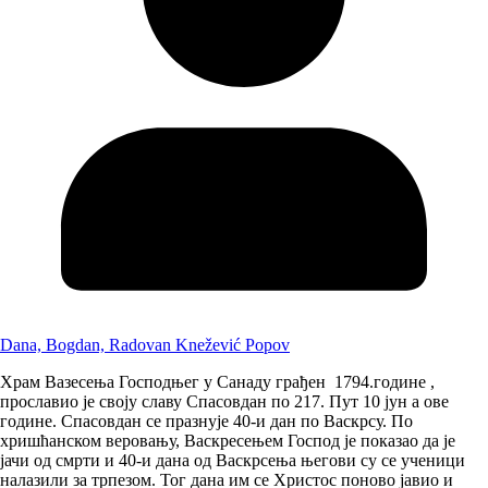
Dana, Bogdan, Radovan Knežević Popov
Храм Вазесења Господњег у Санаду грађен 1794.године ,
прославио је своју славу Спасовдан по 217. Пут 10 јун а ове
године. Спасовдан се празнује 40-и дан по Васкрсу. По
хришћанском веровању, Васкресењем Господ је показао да је
јачи од смрти и 40-и дана од Васкрсења његови су се ученици
налазили за трпезом. Тог дана им се Христос поново јавио и