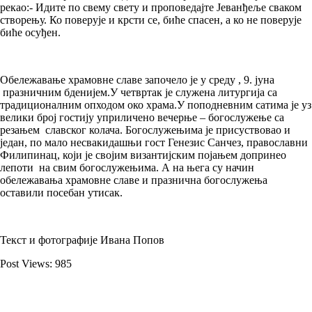
рекао:- Идите по свему свету и проповедајте Јеванђеље сваком
створењу. Ко поверује и крсти се, биће спасен, а ко не поверује
биће осуђен.
Обележавање храмовне славе започело је у среду , 9. јуна
празничним бденијем.У четвртак је служена литургија са
традиционалним опходом око храма.У поподневним сатима је уз
велики број гостију уприличено вечерње – богослужење са
резањем славског колача. Богослужењима је присуствовао и
један, по мало несвакидашњи гост Генезис Санчез, православни
Филипинац, који је својим византијским појањем допринео
лепоти на свим богослужењима. А на њега су начин
обележавања храмовне славе и празнична богослужења
оставили посебан утисак.
Текст и фотографије Ивана Попов
Post Views:
985