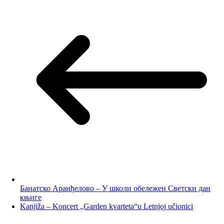
Банатско Аранђелово – У школи обележен Светски дан
књиге
Kanjiža – Koncert „Garden kvarteta“u Letnjoj učionici