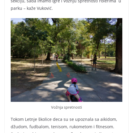
sekciju, sada imamo igre i vožnju spretnosti rolerima u
parku – kaže Vuković.
Vožnja spretnosti
Tokom Letnje školice deca su se upoznala sa aikidom,
džudom, fudbalom, tenisom, rukometom i fitnesom.