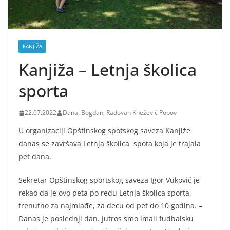
KANJIŽA
Kanjiža – Letnja školica
sporta
22.07.2022
Dana, Bogdan, Radovan Knežević Popov
U organizaciji Opštinskog spotskog saveza Kanjiže
danas se završava Letnja školica spota koja je trajala
pet dana.
Sekretar Opštinskog sportskog saveza Igor Vuković je
rekao da je ovo peta po redu Letnja školica sporta,
trenutno za najmlađe, za decu od pet do 10 godina. –
Danas je poslednji dan. Jutros smo imali fudbalsku