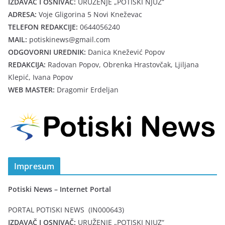
IZDAVAČ I OSNIVAČ:
URUŽENJE „POTISKI NJUZ“
ADRESA:
Voje Gligorina 5 Novi Kneževac
TELEFON REDAKCIJE:
0644056240
MAIL:
potiskinews@gmail.com
ODGOVORNI UREDNIK:
Danica Knežević Popov
REDAKCIJA:
Radovan Popov, Obrenka Hrastovčak, Ljiljana
Klepić, Ivana Popov
WEB MASTER:
Dragomir Erdeljan
Impresum
Potiski News – Internet Portal
PORTAL POTISKI NEWS (IN000643)
IZDAVAČ I OSNIVAČ:
URUŽENJE „POTISKI NJUZ“