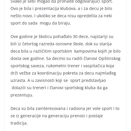
Svako je sebi mogao da pronađe odgovarajući sport.
Ovo je bila i prezentacija klubova, a i za decu je bilo
nešto novo. I ukoliko se deca nisu opredelila za neki
sport do sada mogu da biraju.
Ove godine je školicu pohađalo 30 dece, najstariji su
bili iz četvrtog razreda osnovne škole, dok su starija
deca bila u različitim sportskim kampovima kojih je bilo
dosta ove godine. Sa decmo su radili članovi Opštinskog
sportskog saveza, rukometni trener i vaspitačica koja
drži vežbe za koordinaciju pokreta za decu najmlađeg
uzrasta. A u zavisnosti koji se sport predstavljao
dolazili su treneri i članovi sportskog kluba da ga
prezentuju.
Deca su bila zainteresovana i radosna jer vole sport i to
se iz generacije na generaciju prenosi i postaje
tradicija.