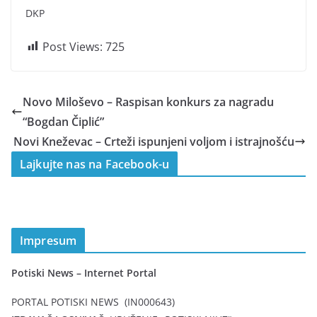
DKP
Post Views:
725
Novo Miloševo – Raspisan konkurs za nagradu
“Bogdan Čiplić”
Novi Kneževac – Crteži ispunjeni voljom i istrajnošću
Lajkujte nas na Facebook-u
Impresum
Potiski News – Internet Portal
PORTAL POTISKI NEWS (IN000643)