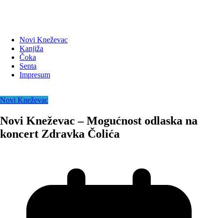
Novi Kneževac
Kanjiža
Čoka
Senta
Impresum
Novi Kneževac
Novi Kneževac – Mogućnost odlaska na
koncert Zdravka Čolića