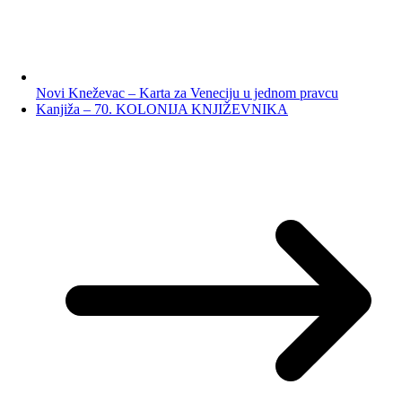
Novi Kneževac – Karta za Veneciju u jednom pravcu
Kanjiža – 70. KOLONIJA KNJIŽEVNIKA