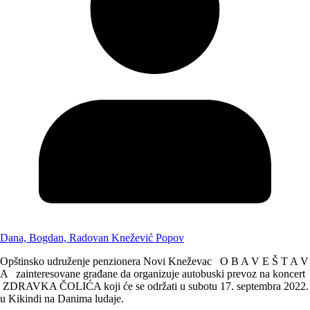
Dana, Bogdan, Radovan Knežević Popov
Opštinsko udruženje penzionera Novi Kneževac O B A V E Š T A V
A zainteresovane građane da organizuje autobuski prevoz na koncert
ZDRAVKA ČOLIĆA koji će se održati u subotu 17. septembra 2022.
u Kikindi na Danima ludaje.