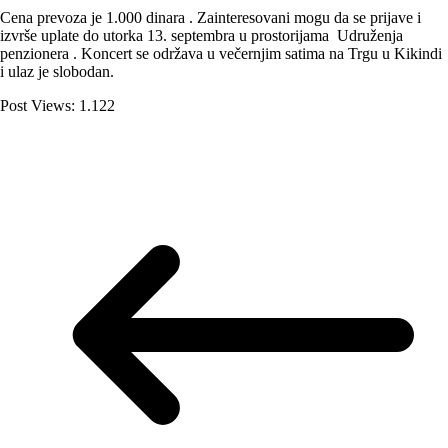
Cena prevoza je 1.000 dinara . Zainteresovani mogu da se prijave i
izvrše uplate do utorka 13. septembra u prostorijama Udruženja
penzionera . Koncert se održava u večernjim satima na Trgu u Kikindi
i ulaz je slobodan.
Post Views:
1.122