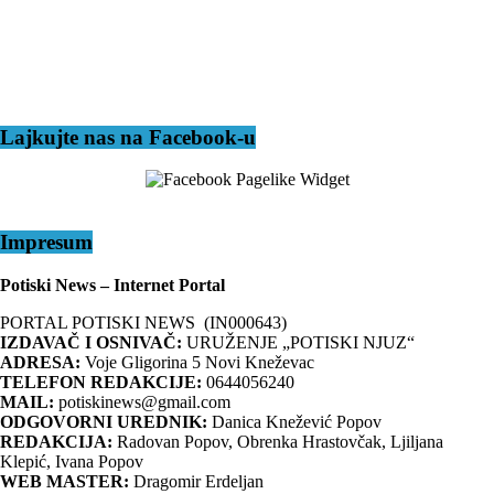
Lajkujte nas na Facebook-u
Impresum
Potiski News – Internet Portal
PORTAL POTISKI NEWS (IN000643)
IZDAVAČ I OSNIVAČ:
URUŽENJE „POTISKI NJUZ“
ADRESA:
Voje Gligorina 5 Novi Kneževac
TELEFON REDAKCIJE:
0644056240
MAIL:
potiskinews@gmail.com
ODGOVORNI UREDNIK:
Danica Knežević Popov
REDAKCIJA:
Radovan Popov, Obrenka Hrastovčak, Ljiljana
Klepić, Ivana Popov
WEB MASTER:
Dragomir Erdeljan