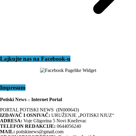
Lajkujte nas na Facebook-u
Impresum
Potiski News – Internet Portal
PORTAL POTISKI NEWS (IN000643)
IZDAVAČ I OSNIVAČ:
URUŽENJE „POTISKI NJUZ“
ADRESA:
Voje Gligorina 5 Novi Kneževac
TELEFON REDAKCIJE:
0644056240
MAIL:
potiskinews@gmail.com