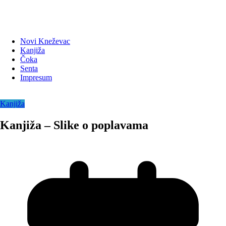
Novi Kneževac
Kanjiža
Čoka
Senta
Impresum
Kanjiža
Kanjiža – Slike o poplavama