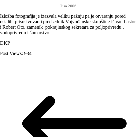
Tisa 2006.
Izložba fotografija je izazvala veliku pažnju pa je otvaranju pored
ostalih prisustvovao i predsednik Vojvođanske skupštine Ištvan Pastor
i Robert Oto, zamenik pokrajinskog sekretara za poljoprivredu ,
vodoprivredu i šumarstvo.
DKP
Post Views:
934