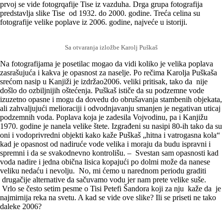
prvoj se vide fotogrqafije Tise iz vazduha. Drga grupa fotografija
predstavlja slike Tise od 1932. do 2000. godine. Treća celina su
fotografije velike poplave iz 2006. godine, najveće u istoriji.
Sa otvaranja izložbe Karolj Puškaš
Na fotografijama je posetilac mogao da vidi koliko je velika poplava
zasrašujuća i kakva je opasnost za naselje. Po rečima Karolja Puškaša
srećom nasip u Kanjiži je izdržao2006. veliki pritisak, tako da nije
došlo do ozbiljnijih oštećenja. Puškaš ističe da su podzemne vode
izuzetno opasne i mogu da dovedu do obrušavanja stambenih objekata,
ali zahvaljujući melioraciji i odvodnjavanju smanjen je negativan uticaj
podzemnih voda. Poplava koja je zadesila Vojvodinu, pa i Kanjižu
1970. godine je nanela velike štete. Izgrađeni su nasipi 80-ih tako da su
oni i vodoprivredni objekti kako kaže Puškaš „hitna i vatrogasna kola“
kad je opasnost od nadiruće vode velika i moraju da budu ispravni i
spremni i da se svakodnevno kontrolišu. – Svestan sam opasnosti kad
voda nadire i jedna obična lisica kopajući po dolmi može da nanese
veliku nedaću i nevolju. No, mi ćemo u narednom periodu graditi
drugačije alternative da sačuvamo vodu jer nam prete velike suše.
Vrlo se često setim pesme o Tisi Petefi Šandora koji za nju kaže da je
najmirnija reka na svetu. A kad se vide ove slike? Ili se priseti ne tako
daleke 2006?