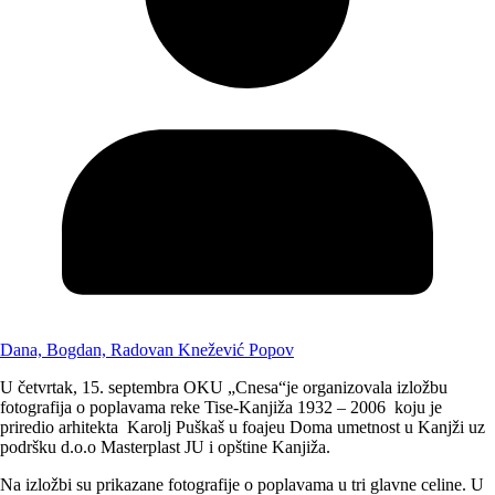
Dana, Bogdan, Radovan Knežević Popov
U četvrtak, 15. septembra OKU „Cnesa“je organizovala izložbu
fotografija o poplavama reke Tise-Kanjiža 1932 – 2006 koju je
priredio arhitekta Karolj Puškaš u foajeu Doma umetnost u Kanjži uz
podršku d.o.o Masterplast JU i opštine Kanjiža.
Na izložbi su prikazane fotografije o poplavama u tri glavne celine. U