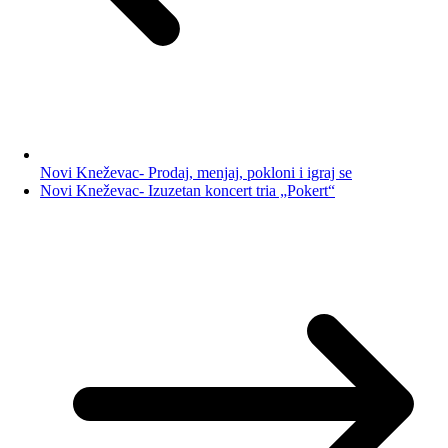
Novi Kneževac- Prodaj, menjaj, pokloni i igraj se
Novi Kneževac- Izuzetan koncert tria „Pokert“