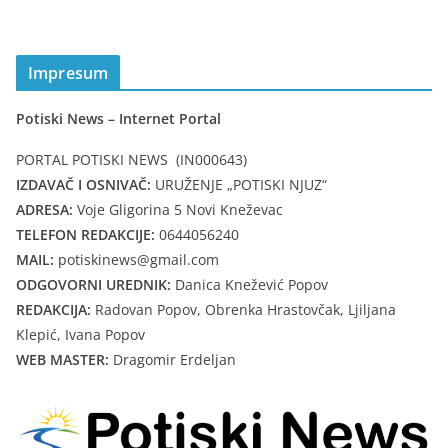
Impresum
Potiski News – Internet Portal
PORTAL POTISKI NEWS (IN000643)
IZDAVAČ I OSNIVAČ:
URUŽENJE „POTISKI NJUZ“
ADRESA:
Voje Gligorina 5 Novi Kneževac
TELEFON REDAKCIJE:
0644056240
MAIL:
potiskinews@gmail.com
ODGOVORNI UREDNIK:
Danica Knežević Popov
REDAKCIJA:
Radovan Popov, Obrenka Hrastovčak, Ljiljana
Klepić, Ivana Popov
WEB MASTER:
Dragomir Erdeljan