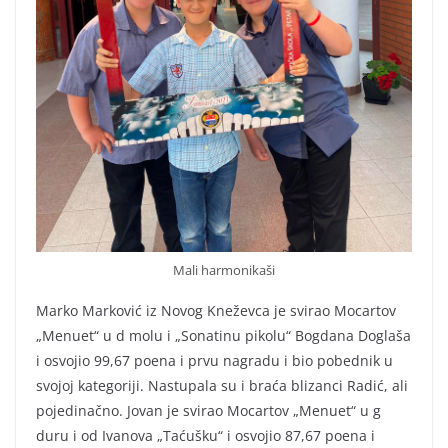
Mali harmonikaši
Marko Marković iz Novog Kneževca je svirao Mocartov
„Menuet“ u d molu i „Sonatinu pikolu“ Bogdana Doglaša
i osvojio 99,67 poena i prvu nagradu i bio pobednik u
svojoj kategoriji. Nastupala su i braća blizanci Radić, ali
pojedinačno. Jovan je svirao Mocartov „Menuet“ u g
duru i od Ivanova „Taćušku“ i osvojio 87,67 poena i