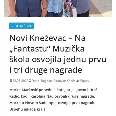
NOVI KNEŽEVAC
Novi Kneževac – Na
„Fantastu“ Muzička
škola osvojila jednu prvu
i tri druge nagrade
22.05.2023
Dana, Bogdan, Radovan Knežević Popov
Marko Marković pobednik kategorije, Jovan i Uroš
Radić, kao i Karolina Nađ osvojili druge nagrade.
Marko u Novom Sadu opet osvojio prvu nagradu.
Uspehu nikada kraja.