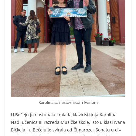
Karolina sa nastavnikom Ivanom
U Bečeju je nastupala i mlada klaviristkinja Karolina
Nađ, učenica III razreda Muzičke škole, isto u klasi Ivana
Bičkeia i u Bečeju je svirala od Čimaroze „Sonatu u d –