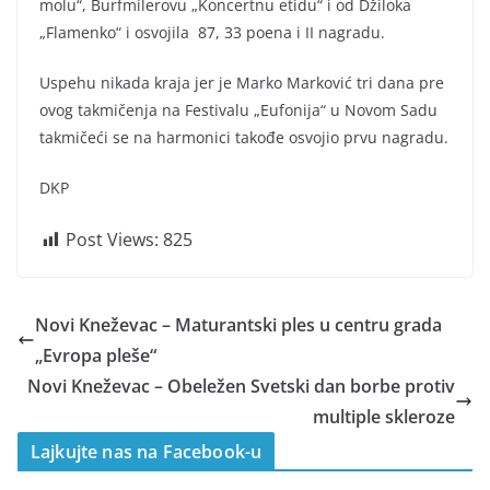
molu“, Burfmilerovu „Koncertnu etidu“ i od Džiloka
„Flamenko“ i osvojila 87, 33 poena i II nagradu.
Uspehu nikada kraja jer je Marko Marković tri dana pre
ovog takmičenja na Festivalu „Eufonija“ u Novom Sadu
takmičeći se na harmonici takođe osvojio prvu nagradu.
DKP
Post Views:
825
Novi Kneževac – Maturantski ples u centru grada
„Evropa pleše“
Novi Kneževac – Obeležen Svetski dan borbe protiv
multiple skleroze
Lajkujte nas na Facebook-u