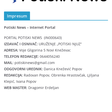
Impresum
Potiski News – Internet Portal
PORTAL POTISKI NEWS (IN000643)
IZDAVAČ I OSNIVAČ:
URUŽENJE „POTISKI NJUZ“
ADRESA:
Voje Gligorina 5 Novi Kneževac
TELEFON REDAKCIJE:
0644056240
MAIL:
potiskinews@gmail.com
ODGOVORNI UREDNIK:
Danica Knežević Popov
REDAKCIJA:
Radovan Popov, Obrenka Hrastovčak, Ljiljana
Klepić, Ivana Popov
WEB MASTER:
Dragomir Erdeljan