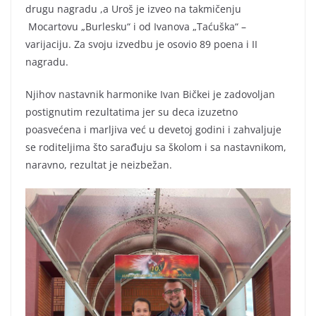
drugu nagradu ,a Uroš je izveo na takmičenju
Mocartovu „Burlesku“ i od Ivanova „Taćuška“ –
varijaciju. Za svoju izvedbu je osovio 89 poena i II
nagradu.
Njihov nastavnik harmonike Ivan Bičkei je zadovoljan
postignutim rezultatima jer su deca izuzetno
poasvećena i marljiva već u devetoj godini i zahvaljuje
se roditeljima što sarađuju sa školom i sa nastavnikom,
naravno, rezultat je neizbežan.