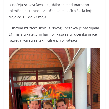
U Bečeju se završava 10. jubilarno međunarodno
takmičenje „Fantast“ za učenike muzičkih škola koje
traje od 15. do 23 maja.
Osnovna muzička škola iz Novog Kneževca je nastupala
21. maja u kategoriji harmonikaša sa tri učenika prvog
razreda koji su se takmičili u prvoj kategoriji.