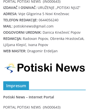
PORTAL POTISKI NEWS (IN000643)
IZDAVAČ I OSNIVAČ:
URUŽENJE „POTISKI NJUZ“
ADRESA:
Voje Gligorina 5 Novi Kneževac
TELEFON REDAKCIJE:
0644056240
MAIL:
potiskinews@gmail.com
ODGOVORNI UREDNIK:
Danica Knežević Popov
REDAKCIJA:
Radovan Popov, Obrenka Hrastovčak,
Ljiljana Klepić, Ivana Popov
WEB MASTER:
Dragomir Erdeljan
Impresum
Potiski News – Internet Portal
PORTAL POTISKI NEWS (IN000643)