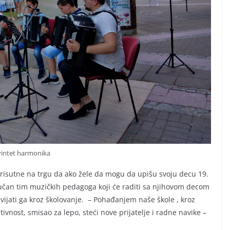
vintet harmonika
prisutne na trgu da ako žele da mogu da upišu svoju decu 19.
tručan tim muzičkih pedagoga koji će raditi sa njihovom decom
zvijati ga kroz školovanje. – Pohađanjem naše škole , kroz
ivnost, smisao za lepo, steći nove prijatelje i radne navike –