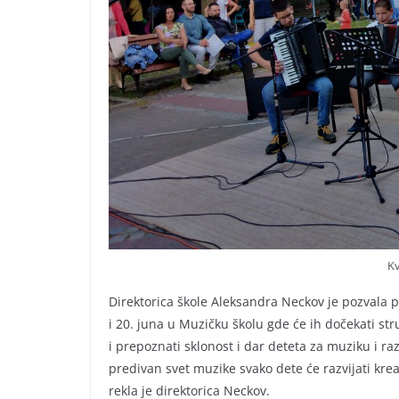
K
Direktorica škole Aleksandra Neckov je pozvala 
i 20. juna u Muzičku školu gde će ih dočekati s
i prepoznati sklonost i dar deteta za muziku i ra
predivan svet muzike svako dete će razvijati kreat
rekla je direktorica Neckov.