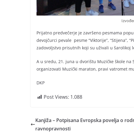
Izvođe
Prijatno predvečerje je završeno pesmama popul
devojčurci pevale pesme “Viktorije”, “Stijena”, “P
zadovoljstvo prisutnih koji su uživali u šarolikoj 
A u sredu, 21. juna u dvorištu Muzičke škole na 
organizovati Muzički maraton, pravi vatromet muz
DKP
Post Views:
1.088
Kanjiža – Potpisana Evropska povelja o rod
ravnopravnosti