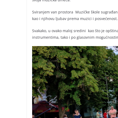
Sviranjem van prostora Muzičke škole sugrađani 
kao i njihovu ljubav prema muzici i posvećenost.
Svakako, u ovako maloj sredini kao što je opštin
instrumentima, tako i po glasovnim mogućnosti