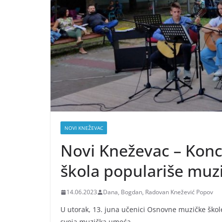
NOVI KNEŽEVAC
Novi Kneževac – Kon
škola populariše muz
14.06.2023
Dana, Bogdan, Radovan Knežević Popov
U utorak, 13. juna učenici Osnovne muzičke škole
svoja muzička umeća.