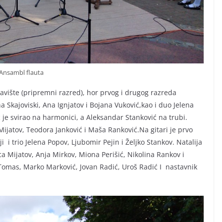
Ansambl flauta
vište (pripremni razred), hor prvog i drugog razreda
na Skajoviski, Ana Ignjatov i Bojana Vuković,kao i duo Jelena
 je svirao na harmonici, a Aleksandar Stanković na trubi.
Mijatov, Teodora Janković i Maša Ranković.Na gitari je prvo
 i trio Jelena Popov, Ljubomir Pejin i Željko Stankov. Natalija
lica Mijatov, Anja Mirkov, Miona Perišić, Nikolina Rankov i
an Tomas, Marko Marković, Jovan Radić, Uroš Radić I nastavnik