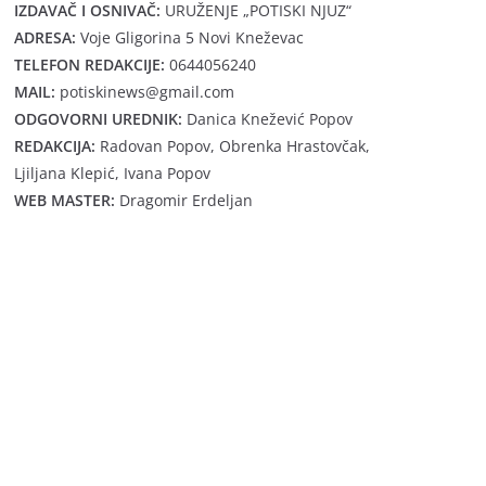
IZDAVAČ I OSNIVAČ:
URUŽENJE „POTISKI NJUZ“
ADRESA:
Voje Gligorina 5 Novi Kneževac
TELEFON REDAKCIJE:
0644056240
MAIL:
potiskinews@gmail.com
ODGOVORNI UREDNIK:
Danica Knežević Popov
REDAKCIJA:
Radovan Popov, Obrenka Hrastovčak,
Ljiljana Klepić, Ivana Popov
WEB MASTER:
Dragomir Erdeljan