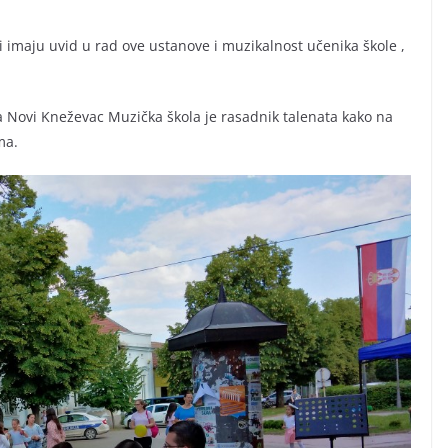
imaju uvid u rad ove ustanove i muzikalnost učenika škole ,
a Novi Kneževac Muzička škola je rasadnik talenata kako na
ma.