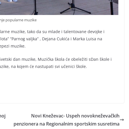
nje popularne muzike
arne muzike, tako da su mlade i talentovane devojke i
ilota” “Parnog valjka” , Dejana Cukića i Marka Luisa na
lepezi muzike.
Svetski dan muzike, Muzička škola će obeležiti sDan škole i
ike, na kojem će nastupati svi učenici škole.
noj
Novi Kneževac- Uspeh novokneževačkih
penzionera na Regionalnim sportskim susretima