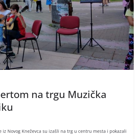
certom na trgu Muzička
iku
 iz Novog Kneževca su izašli na trg u centru mesta i pokazali