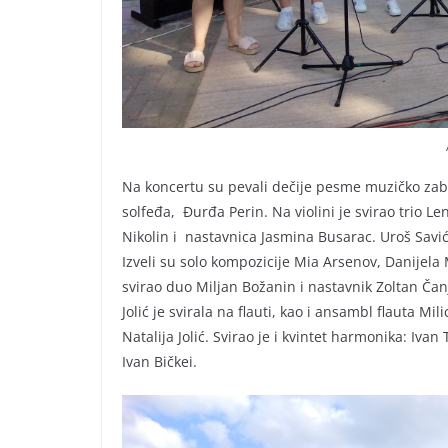
Na koncertu su pevali dečije pesme muzičko zaba
solfeđa, Đurđa Perin. Na violini je svirao trio Le
Nikolin i nastavnica Jasmina Busarac. Uroš Savić
Izveli su solo kompozicije Mia Arsenov, Danijela 
svirao duo Miljan Božanin i nastavnik Zoltan Čanji
Jolić je svirala na flauti, kao i ansambl flauta Mi
Natalija Jolić. Svirao je i kvintet harmonika: Iv
Ivan Bičkei.