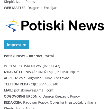
Klepić, Ivana Popov
WEB MASTER:
Dragomir Erdeljan
Impresum
Potiski News – Internet Portal
PORTAL POTISKI NEWS (IN000643)
IZDAVAČ I OSNIVAČ:
URUŽENJE „POTISKI NJUZ“
ADRESA:
Voje Gligorina 5 Novi Kneževac
TELEFON REDAKCIJE:
0644056240
MAIL:
potiskinews@gmail.com
ODGOVORNI UREDNIK:
Danica Knežević Popov
REDAKCIJA:
Radovan Popov, Obrenka Hrastovčak, Ljiljana
Klepić, Ivana Popov