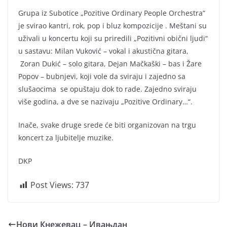
Grupa iz Subotice „Pozitive Ordinary People Orchestra“
je svirao kantri, rok, pop i bluz kompozicije . Meštani su
uživali u koncertu koji su priredili „Pozitivni obični ljudi“
u sastavu: Milan Vuković – vokal i akustična gitara,
Zoran Dukić – solo gitara, Dejan Mačkaški – bas i Žare
Popov – bubnjevi, koji vole da sviraju i zajedno sa
slušaocima se opuštaju dok to rade. Zajedno sviraju
više godina, a dve se nazivaju „Pozitive Ordinary…“.
Inače, svake druge srede će biti organizovan na trgu
koncert za ljubitelje muzike.
DKP
Post Views:
737
Нови Кнежевац – Ивањдан