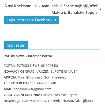
Novi Kneževac – U kuvanju riblje čorbe najbolji Jožef
Makra iz Banatske Topole
Lajkujte nas na Facebook-u
Impresum
Potiski News – Internet Portal
PORTAL POTISKI NEWS (IN000643)
IZDAVAČ I OSNIVAČ:
URUŽENJE „POTISKI NJUZ“
ADRESA:
Voje Gligorina 5 Novi Kneževac
TELEFON REDAKCIJE:
0644056240
MAIL:
potiskinews@gmail.com
ODGOVORNI UREDNIK:
Danica Knežević Popov
REDAKCIJA:
Radovan Popov, Obrenka Hrastovčak, Ljiljana