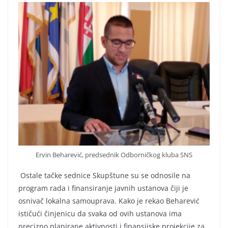
Ervin Beharević, predsednik Odborničkog kluba SNS
Ostale tačke sednice Skupštune su se odnosile na
program rada i finansiranje javnih ustanova čiji je
osnivač lokalna samouprava. Kako je rekao Beharević
ističući činjenicu da svaka od ovih ustanova ima
precizno planirane aktivnosti i finansijske projekcije za