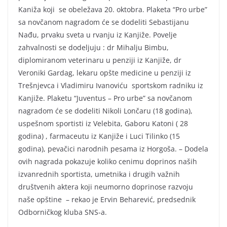
Kaniža koji se obeležava 20. oktobra. Plaketa “Pro urbe”
sa novčanom nagradom će se dodeliti Sebastijanu
Nađu, prvaku sveta u rvanju iz Kanjiže. Povelje
zahvalnosti se dodeljuju : dr Mihalju Bimbu,
diplomiranom veterinaru u penziji iz Kanjiže, dr
Veroniki Gardag, lekaru opšte medicine u penziji iz
Trešnjevca i Vladimiru Ivanoviću sportskom radniku iz
Kanjiže. Plaketu “Juventus – Pro urbe” sa novčanom
nagradom će se dodeliti Nikoli Lončaru (18 godina),
uspešnom sportisti iz Velebita, Gaboru Katoni ( 28
godina) , farmaceutu iz Kanjiže i Luci Tilinko (15
godina), pevačici narodnih pesama iz Horgoša. – Dodela
ovih nagrada pokazuje koliko cenimu doprinos naših
izvanrednih sportista, umetnika i drugih važnih
društvenih aktera koji neumorno doprinose razvoju
naše opštine – rekao je Ervin Beharević, predsednik
Odborničkog kluba SNS-a.