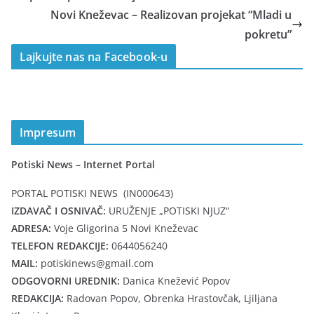
Novi Kneževac – Realizovan projekat “Mladi u
pokretu”
Lajkujte nas na Facebook-u
Impresum
Potiski News – Internet Portal
PORTAL POTISKI NEWS (IN000643)
IZDAVAČ I OSNIVAČ:
URUŽENJE „POTISKI NJUZ“
ADRESA:
Voje Gligorina 5 Novi Kneževac
TELEFON REDAKCIJE:
0644056240
MAIL:
potiskinews@gmail.com
ODGOVORNI UREDNIK:
Danica Knežević Popov
REDAKCIJA:
Radovan Popov, Obrenka Hrastovčak, Ljiljana