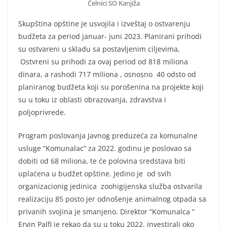
Čelnici SO Kanjiža
Skupština opštine je usvojila i izveštaj o ostvarenju
budžeta za period januar- juni 2023. Planirani prihodi
su ostvareni u skladu sa postavljenim ciljevima,
Ostvreni su prihodi za ovaj period od 818 miliona
dinara, a rashodi 717 miliona , osnosno 40 odsto od
planiranog budžeta koji su porošenina na projekte koji
su u toku iz oblasti obrazovanja, zdravstva i
poljoprivrede.
Program poslovanja Javnog preduzeća za komunalne
usluge “Komunalac” za 2022. godinu je poslovao sa
dobiti od 68 miliona, te će polovina sredstava biti
uplaćena u budžet opštine. Jedino je od svih
organizacionig jedinica zoohigijenska služba ostvarila
realizaciju 85 posto jer odnošenje animalnog otpada sa
privanih svojina je smanjeno. Direktor “Komunalca “
Ervin Palfi je rekao da su u toku 2022. investirali oko