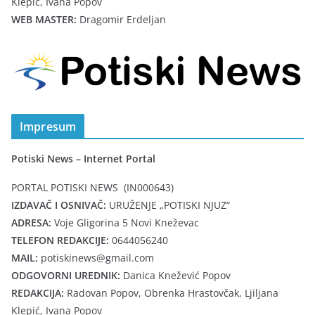
Klepić, Ivana Popov
WEB MASTER:
Dragomir Erdeljan
Impresum
Potiski News – Internet Portal
PORTAL POTISKI NEWS (IN000643)
IZDAVAČ I OSNIVAČ:
URUŽENJE „POTISKI NJUZ“
ADRESA:
Voje Gligorina 5 Novi Kneževac
TELEFON REDAKCIJE:
0644056240
MAIL:
potiskinews@gmail.com
ODGOVORNI UREDNIK:
Danica Knežević Popov
REDAKCIJA:
Radovan Popov, Obrenka Hrastovčak, Ljiljana
Klepić, Ivana Popov