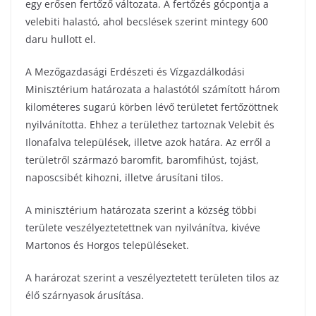
egy erősen fertőző változata. A fertőzés gócpontja a
velebiti halastó, ahol becslések szerint mintegy 600
daru hullott el.
A Mezőgazdasági Erdészeti és Vízgazdálkodási
Minisztérium határozata a halastótól számított három
kilométeres sugarú körben lévő területet fertőzöttnek
nyilvánította. Ehhez a területhez tartoznak Velebit és
Ilonafalva települések, illetve azok határa. Az erről a
területről származó baromfit, baromfihúst, tojást,
naposcsibét kihozni, illetve árusítani tilos.
A minisztérium határozata szerint a község többi
területe veszélyeztetettnek van nyilvánítva, kivéve
Martonos és Horgos településeket.
A harározat szerint a veszélyeztetett területen tilos az
élő szárnyasok árusítása.