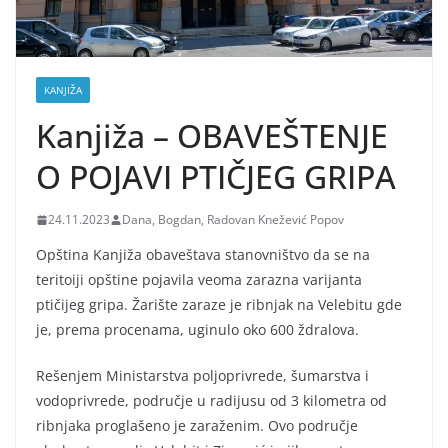
KANJIŽA
Kanjiža – OBAVEŠTENJE
O POJAVI PTIČJEG GRIPA
24.11.2023
Dana, Bogdan, Radovan Knežević Popov
Opština Kanjiža obaveštava stanovništvo da se na
teritoiji opštine pojavila veoma zarazna varijanta
ptičijeg gripa. Žarište zaraze je ribnjak na Velebitu gde
je, prema procenama, uginulo oko 600 ždralova.
Rešenjem Ministarstva poljoprivrede, šumarstva i
vodoprivrede, područje u radijusu od 3 kilometra od
ribnjaka proglašeno je zaraženim. Ovo područje