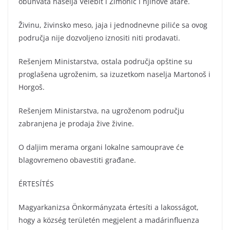
obuhvata naselja Velebit i Zimonić i njihove atare.
Živinu, živinsko meso, jaja i jednodnevne piliće sa ovog
područja nije dozvoljeno iznositi niti prodavati.
Rešenjem Ministarstva, ostala područja opštine su
proglašena ugroženim, sa izuzetkom naselja Martonoš i
Horgoš.
Rešenjem Ministarstva, na ugroženom području
zabranjena je prodaja žive živine.
O daljim merama organi lokalne samouprave će
blagovremeno obavestiti građane.
ÉRTESÍTÉS
Magyarkanizsa Önkormányzata értesíti a lakosságot,
hogy a község területén megjelent a madárinfluenza