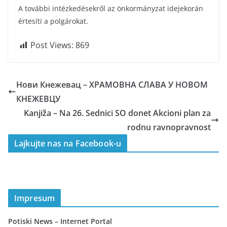
A további intézkedésekről az önkormányzat idejekorán
értesíti a polgárokat.
Post Views:
869
Нови Кнежевац – ХРАМОВНА СЛАВА У НОВОМ
КНЕЖЕВЦУ
Kanjiža – Na 26. Sednici SO donet Akcioni plan za
rodnu ravnopravnost
Lajkujte nas na Facebook-u
Impresum
Potiski News – Internet Portal