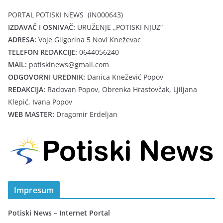
PORTAL POTISKI NEWS (IN000643)
IZDAVAČ I OSNIVAČ:
URUŽENJE „POTISKI NJUZ“
ADRESA:
Voje Gligorina 5 Novi Kneževac
TELEFON REDAKCIJE:
0644056240
MAIL:
potiskinews@gmail.com
ODGOVORNI UREDNIK:
Danica Knežević Popov
REDAKCIJA:
Radovan Popov, Obrenka Hrastovčak, Ljiljana
Klepić, Ivana Popov
WEB MASTER:
Dragomir Erdeljan
Impresum
Potiski News – Internet Portal