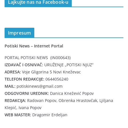
Lajkujte nas na Facebook-u
Impresum
Potiski News – Internet Portal
PORTAL POTISKI NEWS (IN000643)
IZDAVAČ I OSNIVAČ:
URUŽENJE „POTISKI NJUZ“
ADRESA:
Voje Gligorina 5 Novi Kneževac
TELEFON REDAKCIJE:
0644056240
MAIL:
potiskinews@gmail.com
ODGOVORNI UREDNIK:
Danica Knežević Popov
REDAKCIJA:
Radovan Popov, Obrenka Hrastovčak, Ljiljana
Klepić, Ivana Popov
WEB MASTER:
Dragomir Erdeljan