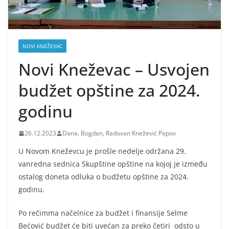
NOVI KNEŽEVAC
Novi Kneževac – Usvojen
budžet opštine za 2024.
godinu
26.12.2023
Dana, Bogdan, Radovan Knežević Popov
U Novom Kneževcu je prošle nedelje održana 29.
vanredna sednica Skupštine opštine na kojoj je između
ostalog doneta odluka o budžetu opštine za 2024.
godinu.
Po rečimma načelnice za budžet i finansije Selme
Bećović budžet će biti uvećan za preko četiri odsto u