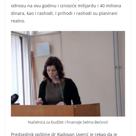
odnosu na ovu godinu i iznosiće milijardu i 40 miliona
dinara, kao i rashodi. I prihodi i rashodi su planirani
realno.
Načelnica za budžet i finansije Selma Bećović
Predsednik opštine dr Radovan Uverić je rekao da je