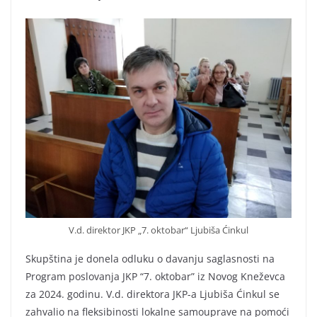
V.d. direktor JKP „7. oktobar“ Ljubiša Ćinkul
Skupština je donela odluku o davanju saglasnosti na
Program poslovanja JKP “7. oktobar” iz Novog Kneževca
za 2024. godinu. V.d. direktora JKP-a Ljubiša Ćinkul se
zahvalio na fleksibinosti lokalne samouprave na pomoći