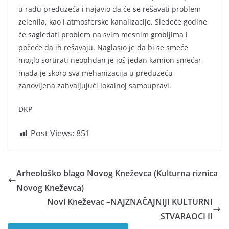
u radu preduzeća i najavio da će se rešavati problem
zelenila, kao i atmosferske kanalizacije. Sledeće godine
će sagledati problem na svim mesnim grobljima i
počeće da ih rešavaju. Naglasio je da bi se smeće
moglo sortirati neophdan je još jedan kamion smećar,
mada je skoro sva mehanizacija u preduzeću
zanovljena zahvaljujući lokalnoj samoupravi.
DKP
Post Views:
851
Arheološko blago Novog Kneževca (Kulturna riznica
Novog Kneževca)
Novi Kneževac –NAJZNAČAJNIJI KULTURNI
STVARAOCI II