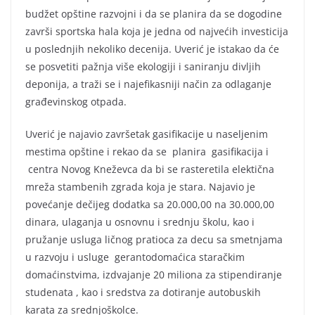
budžet opštine razvojni i da se planira da se dogodine
završi sportska hala koja je jedna od najvećih investicija
u poslednjih nekoliko decenija. Uverić je istakao da će
se posvetiti pažnja više ekologiji i saniranju divljih
deponija, a traži se i najefikasniji način za odlaganje
građevinskog otpada.
Uverić je najavio završetak gasifikacije u naseljenim
mestima opštine i rekao da se planira gasifikacija i
centra Novog Kneževca da bi se rasteretila elektična
mreža stambenih zgrada koja je stara. Najavio je
povećanje dečijeg dodatka sa 20.000,00 na 30.000,00
dinara, ulaganja u osnovnu i srednju školu, kao i
pružanje usluga ličnog pratioca za decu sa smetnjama
u razvoju i usluge gerantodomaćica staračkim
domaćinstvima, izdvajanje 20 miliona za stipendiranje
studenata , kao i sredstva za dotiranje autobuskih
karata za srednjoškolce.