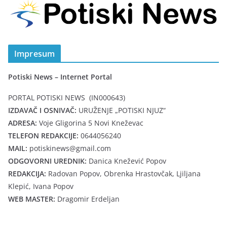
Impresum
Potiski News – Internet Portal
PORTAL POTISKI NEWS (IN000643)
IZDAVAČ I OSNIVAČ:
URUŽENJE „POTISKI NJUZ“
ADRESA:
Voje Gligorina 5 Novi Kneževac
TELEFON REDAKCIJE:
0644056240
MAIL:
potiskinews@gmail.com
ODGOVORNI UREDNIK:
Danica Knežević Popov
REDAKCIJA:
Radovan Popov, Obrenka Hrastovčak, Ljiljana
Klepić, Ivana Popov
WEB MASTER:
Dragomir Erdeljan