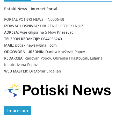
Potiski News – Internet Portal
PORTAL POTISKI NEWS (IN000643)
IZDAVAČ I OSNIVAČ:
URUŽENJE „POTISKI NJUZ“
ADRESA:
Voje Gligorina 5 Novi Kneževac
TELEFON REDAKCIJE:
0644056240
MAIL:
potiskinews@gmail.com
ODGOVORNI UREDNIK:
Danica Knežević Popov
REDAKCIJA:
Radovan Popov, Obrenka Hrastovčak, Ljiljana
Klepić, Ivana Popov
WEB MASTER:
Dragomir Erdeljan
Impresum