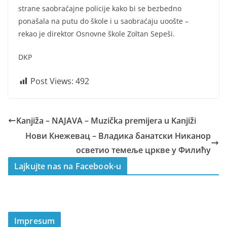
strane saobraćajne policije kako bi se bezbedno
ponašala na putu do škole i u saobraćaju uoošte –
rekao je direktor Osnovne škole Zoltan Sepeši.
DKP
Post Views:
492
Kanjiža – NAJAVA – Muzička premijera u Kanjiži
Нови Кнежевац – Владика банатски Никанор
осветио темеље цркве у Филићу
Lajkujte nas na Facebook-u
Impresum