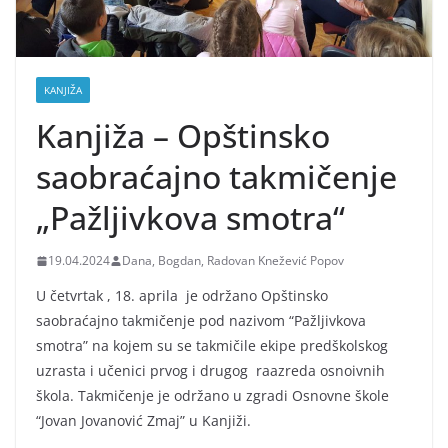
KANJIŽA
Kanjiža – Opštinsko
saobraćajno takmičenje
„Pažljivkova smotra“
19.04.2024
Dana, Bogdan, Radovan Knežević Popov
U četvrtak , 18. aprila je održano Opštinsko
saobraćajno takmičenje pod nazivom “Pažljivkova
smotra” na kojem su se takmičile ekipe predškolskog
uzrasta i učenici prvog i drugog raazreda osnoivnih
škola. Takmičenje je održano u zgradi Osnovne škole
“Jovan Jovanović Zmaj” u Kanjiži.