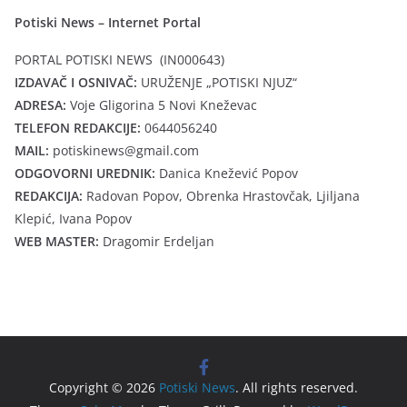
Potiski News – Internet Portal
PORTAL POTISKI NEWS (IN000643)
IZDAVAČ I OSNIVAČ:
URUŽENJE „POTISKI NJUZ“
ADRESA:
Voje Gligorina 5 Novi Kneževac
TELEFON REDAKCIJE:
0644056240
MAIL:
potiskinews@gmail.com
ODGOVORNI UREDNIK:
Danica Knežević Popov
REDAKCIJA:
Radovan Popov, Obrenka Hrastovčak, Ljiljana
Klepić, Ivana Popov
WEB MASTER:
Dragomir Erdeljan
Copyright © 2026
Potiski News
. All rights reserved.