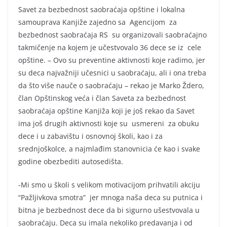
Savet za bezbednost saobraćaja opštine i lokalna
samouprava Kanjiže zajedno sa Agencijom za
bezbednost saobraćaja RS su organizovali saobraćajno
takmičenje na kojem je učestvovalo 36 dece se iz cele
opštine. – Ovo su preventine aktivnosti koje radimo, jer
su deca najvažniji učesnici u saobraćaju, ali i ona treba
da što više nauče o saobraćaju – rekao je Marko Ždero,
član Opštinskog veća i član Saveta za bezbednost
saobraćaja opštine Kanjiža koji je još rekao da Savet
ima još drugih aktivnosti koje su usmereni za obuku
dece i u zabavištu i osnovnoj školi, kao i za
srednjoškolce, a najmlađim stanovnicia će kao i svake
godine obezbediti autosedišta.
-Mi smo u školi s velikom motivacijom prihvatili akciju
“Pažljivkova smotra” jer mnoga naša deca su putnica i
bitna je bezbednost dece da bi sigurno ušestvovala u
saobraćaju. Deca su imala nekoliko predavanja i od