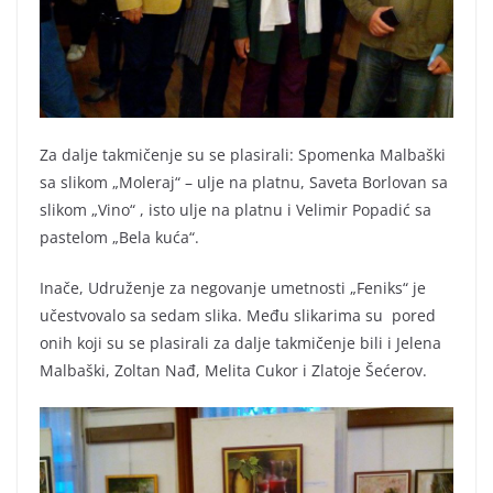
Za dalje takmičenje su se plasirali: Spomenka Malbaški
sa slikom „Moleraj“ – ulje na platnu, Saveta Borlovan sa
slikom „Vino“ , isto ulje na platnu i Velimir Popadić sa
pastelom „Bela kuća“.
Inače, Udruženje za negovanje umetnosti „Feniks“ je
učestvovalo sa sedam slika. Među slikarima su pored
onih koji su se plasirali za dalje takmičenje bili i Jelena
Malbaški, Zoltan Nađ, Melita Cukor i Zlatoje Šećerov.