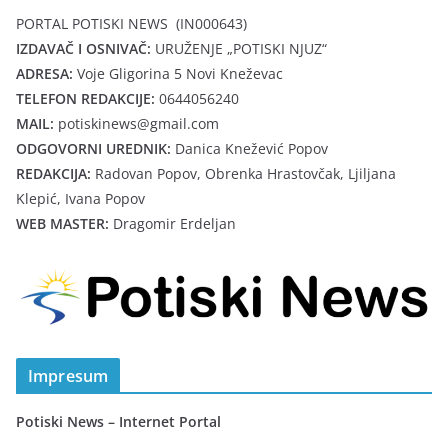
PORTAL POTISKI NEWS (IN000643)
IZDAVAČ I OSNIVAČ:
URUŽENJE „POTISKI NJUZ“
ADRESA:
Voje Gligorina 5 Novi Kneževac
TELEFON REDAKCIJE:
0644056240
MAIL:
potiskinews@gmail.com
ODGOVORNI UREDNIK:
Danica Knežević Popov
REDAKCIJA:
Radovan Popov, Obrenka Hrastovčak, Ljiljana
Klepić, Ivana Popov
WEB MASTER:
Dragomir Erdeljan
Impresum
Potiski News – Internet Portal