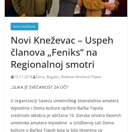
NOVI KNEŽEVAC
Novi Kneževac – Uspeh
članova „Feniks“ na
Regionalnoj smotri
10.11.2018
Dana, Bogdan, Radovan Knežević Popov
„SLIKA JE SVEČANOST ZA OČI“
U organizaciji Saveza umetničkog stvaralaštva amatera
Vojvodine i Doma kulture opštine Bačka Topola
sredinom oktobra je održana 19. Zonska smotra likovnih
umetnika amatera Vojvodine u Izložbenoj sali Doma
kulture u Bačkoj Topoli koja je bila otvorena za