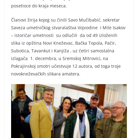
posetioce do kraja meseca.
Članovi žirija kojeg su činili Savo Mučibabić, sekretar
Saveza umetničkog stvaralaštva Vojvodine i Mile Isakov
– istoričar umetnosti su odlučili da od 49 izloženih
slika iz opština Novi Kneževac, Bačka Topola, Pačir,
Subotica, Tavankut i Kanjiža , uz četiri samostalna
izlagača 1. decembra, u Sremskoj Mitrovici, na
Pokrajinskoj smotri učestvuje 12 autora, od toga troje
novokneževačkih slikara amatera.