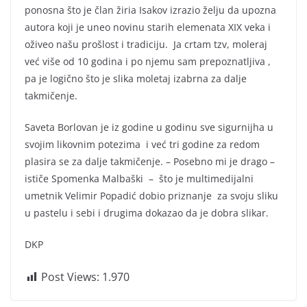
ponosna što je član žiria Isakov izrazio želju da upozna
autora koji je uneo novinu starih elemenata XIX veka i
oživeo našu prošlost i tradiciju. Ja crtam tzv, moleraj
već više od 10 godina i po njemu sam prepoznatljiva ,
pa je logično što je slika moletaj izabrna za dalje
takmičenje.
Saveta Borlovan je iz godine u godinu sve sigurnijha u
svojim likovnim potezima i već tri godine za redom
plasira se za dalje takmičenje. – Posebno mi je drago –
ističe Spomenka Malbaški – što je multimedijalni
umetnik Velimir Popadić dobio priznanje za svoju sliku
u pastelu i sebi i drugima dokazao da je dobra slikar.
DKP
Post Views:
1.970