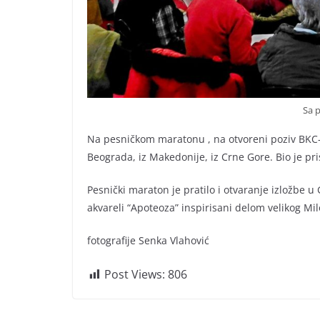
Sa 
Na pesničkom maratonu , na otvoreni poziv BKC-a
Beograda, iz Makedonije, iz Crne Gore. Bio je pr
Pesnički maraton je pratilo i otvaranje izložbe u
akvareli “Apoteoza” inspirisani delom velikog Mi
fotografije Senka Vlahović
Post Views:
806