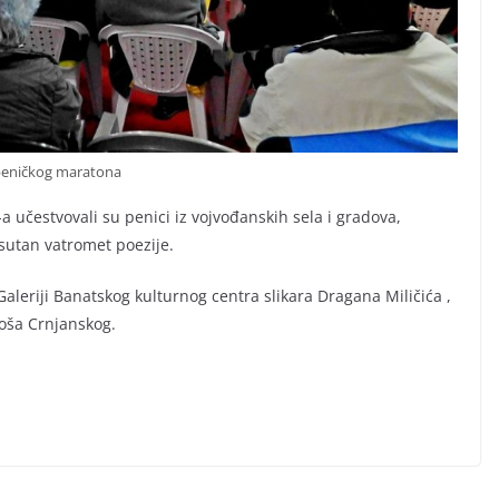
peničkog maratona
 učestvovali su penici iz vojvođanskih sela i gradova,
isutan vatromet poezije.
 Galeriji Banatskog kulturnog centra slikara Dragana Miličića ,
loša Crnjanskog.