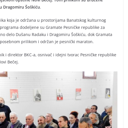
u Dragomiru Šoškiću
.
lika koja je održana u prostorijama Banatskog kulturnog
 programa dodeljene su Gramate Pesničke republike za
otno delo Dušanu Radaku i Dragomiru Šoškiću, dok Gramata
ć posebnom prilikom i održan je pesnički maraton.
ik i direktor BKC-a, osnivač i idejni tvorac Pesničke republike
ovi Bečej.