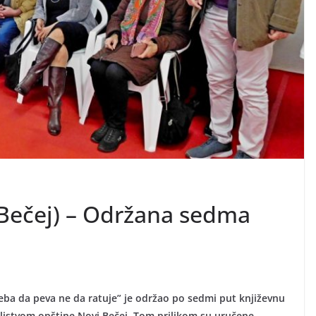
Bečej) – Održana sedma
eba da peva ne da ratuje” je održao po sedmi put književnu
ljstvom opštine Novi Bečej. Tom prilikom su uručene