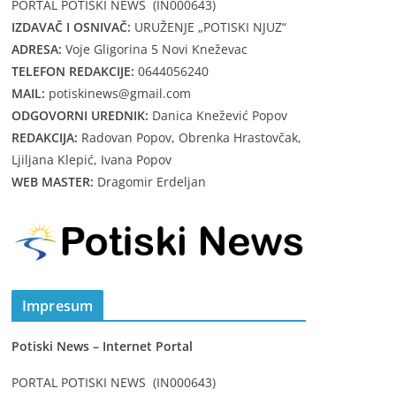
PORTAL POTISKI NEWS (IN000643)
IZDAVAČ I OSNIVAČ:
URUŽENJE „POTISKI NJUZ“
ADRESA:
Voje Gligorina 5 Novi Kneževac
TELEFON REDAKCIJE:
0644056240
MAIL:
potiskinews@gmail.com
ODGOVORNI UREDNIK:
Danica Knežević Popov
REDAKCIJA:
Radovan Popov, Obrenka Hrastovčak,
Ljiljana Klepić, Ivana Popov
WEB MASTER:
Dragomir Erdeljan
Impresum
Potiski News – Internet Portal
PORTAL POTISKI NEWS (IN000643)