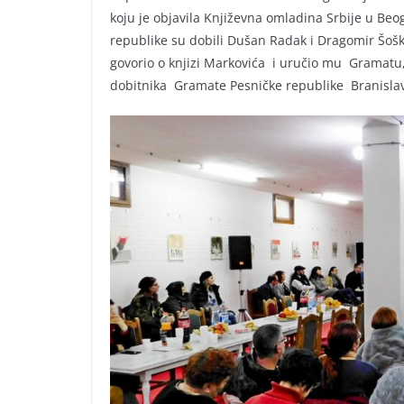
koju je objavila Književna omladina Srbije u Be
republike su dobili Dušan Radak i Dragomir Šoški
govorio o knjizi Markovića i uručio mu Gramatu,
dobitnika Gramate Pesničke republike Branislav