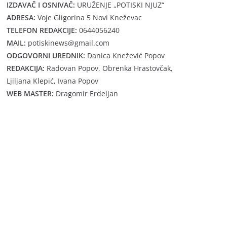
IZDAVAČ I OSNIVAČ:
URUŽENJE „POTISKI NJUZ“
ADRESA:
Voje Gligorina 5 Novi Kneževac
TELEFON REDAKCIJE:
0644056240
MAIL:
potiskinews@gmail.com
ODGOVORNI UREDNIK:
Danica Knežević Popov
REDAKCIJA:
Radovan Popov, Obrenka Hrastovčak,
Ljiljana Klepić, Ivana Popov
WEB MASTER:
Dragomir Erdeljan