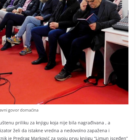
avni govor domaćina
tenu priliku za knjigu koja nije bila nagrađivana , a
izator želi da istakne vredna a nedovolno zapažena i
ik je Predrag Marković za svoju prvu knjigu “Limun isceđen”