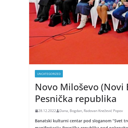
UNCATEGORIZED
Novo Miloševo (Novi 
Pesnička republika
28.12.2022
Dana, Bogdan, Radovan Knežević Popov
Banatski kulturni centar pod sloganom “Svet tr
manifestaciju Pesnička republika pod pokrovite