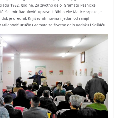
ogradu 1982. godine. Za životno delo Gramatu Pesničke
ć. Selimir Radulović, upravnik Biblioteke Matice srpske je
 dok je urednik Književnih novina i jedan od ranijih
 Milanović uručio Gramate za životno delo Radaku i Šoškiću.