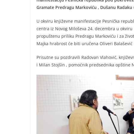
Gramate Predragu Markoviću , Dušanu Radaku 
U okviru književne manifestacije Pesnička repub
centra iz Novog Miloševa 24. decembra u okviru
propuštenu priliku Predragu Markoviću i za živ
Majka hrabrost će biti uručena Oliveri Balaševi
Prisutne su pozdravili Radovan Vlahović, književn
i Milan Stojšin , pomoćnik predsednika opštine N