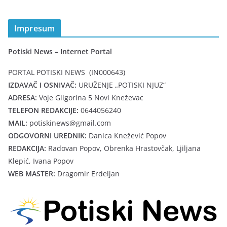
Impresum
Potiski News – Internet Portal
PORTAL POTISKI NEWS (IN000643)
IZDAVAČ I OSNIVAČ:
URUŽENJE „POTISKI NJUZ“
ADRESA:
Voje Gligorina 5 Novi Kneževac
TELEFON REDAKCIJE:
0644056240
MAIL:
potiskinews@gmail.com
ODGOVORNI UREDNIK:
Danica Knežević Popov
REDAKCIJA:
Radovan Popov, Obrenka Hrastovčak, Ljiljana
Klepić, Ivana Popov
WEB MASTER:
Dragomir Erdeljan