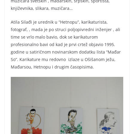
muzičara svetskih , mađarskih, srpskih, sportista,
književnika, slikara, muzičara…
Atila Silađi je urednik u “Hetnopu”, karikaturista,
fotograf, , mada je po struci poljopivredni inženjer , ali
time se
vrlo malo bavio, dok se karikaturom
profesionalno bavi od kad je prvi crtež objavio 1995.
godine u satiričnom novinarskom dodatku lista “Mađar
So”. Karikature mu redovno izlaze u Ošišanom ježu,
Mađarsou, Hetnopu i drugim časopisima.