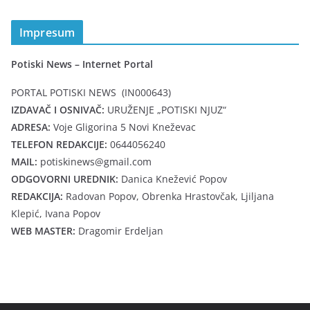
Impresum
Potiski News – Internet Portal
PORTAL POTISKI NEWS (IN000643)
IZDAVAČ I OSNIVAČ:
URUŽENJE „POTISKI NJUZ“
ADRESA:
Voje Gligorina 5 Novi Kneževac
TELEFON REDAKCIJE:
0644056240
MAIL:
potiskinews@gmail.com
ODGOVORNI UREDNIK:
Danica Knežević Popov
REDAKCIJA:
Radovan Popov, Obrenka Hrastovčak, Ljiljana
Klepić, Ivana Popov
WEB MASTER:
Dragomir Erdeljan