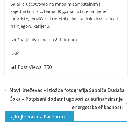
Salai je učestvovao na mnogim samostalnim i
zajedničkim izložbama 30 goina i izlaže omiljene
sportiste, muzičare i umetnike koji su kako kaže uticali
na njegovu karijeru.
Izložba je otvorena do 8. februara.
DKP
Post Views:
750
Novi Kneževac – Izložba fotografija Sabolča Dudaša
Čoka – Potpisani dodatni ugovori za sufinansiranje
energetske efikasnosti
Lajkujte nas na Facebook-u