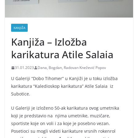
KANJIŽA
Kanjiža – Izložba
karikatura Atile Salaia
31.01.2023
Dana, Bogdan, Radovan Knežević Popov
U Galeriji “Dobo Tihomer” u Kanjiži je u toku izložba
karikatura “Kaledioskop karikatura” Atile Salaia iz
Subotice.
U Galeriji je izloženo 50-ak karikatura ovog umetnika
koji je predstavio na njima umetnike, muzičare,
sportiste koje on voli i za koje je posebno vezan.
Posetioci su mogli videti karikature vrsnih rokenrol