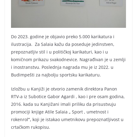
Do 2023. godine je objavio preko 5.000 karikatura i
ilustracija. Za Salaia kažu da poseduje jedinstven,
prepoznatljiv stil i u političkoj karikaturi, kao i u
komičnom prikazu svakodnevice. Nagrađivan je u zemlji
i inostranstvu. Poslednja nagrada mu je iz 2022. u
Budimpešti za najbolju sportsku karikaturu.
Izložbu u Kanjiži je otvorio zamenik direktora Panon
RTV-a iz Subotice Gabor Agardi , kao i pre osam godina,
2016. kada su Kanjižani imali priliku da prisustvuju
promociji knjige Atile Salaia „ Sport , umetnost i
rokenrol
”,
koji je istakao umetnikovu prepoznatljivost u
crtačkom rukopisu.