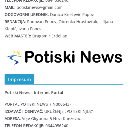
TELEFON REDAKCIJE:
0644056240
MAIL:
potiskinews@gmail.com
ODGOVORNI UREDNIK:
Danica Knežević Popov
REDAKCIJA:
Radovan Popov, Obrenka Hrastovčak, Ljiljana
Klepić, Ivana Popov
WEB MASTER:
Dragomir Erdeljan
Impresum
Potiski News – Internet Portal
PORTAL POTISKI NEWS (IN000643)
IZDAVAČ I OSNIVAČ:
URUŽENJE „POTISKI NJUZ“
ADRESA:
Voje Gligorina 5 Novi Kneževac
TELEFON REDAKCIJE:
0644056240