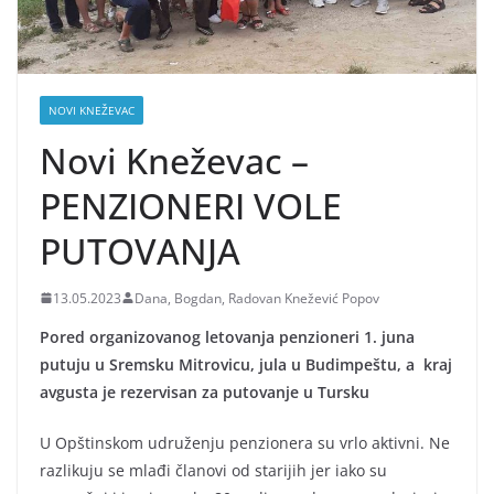
NOVI KNEŽEVAC
Novi Kneževac –
PENZIONERI VOLE
PUTOVANJA
13.05.2023
Dana, Bogdan, Radovan Knežević Popov
Pored organizovanog letovanja penzioneri 1. juna
putuju u Sremsku Mitrovicu, jula u Budimpeštu, a kraj
avgusta je rezervisan za putovanje u Tursku
U Opštinskom udruženju penzionera su vrlo aktivni. Ne
razlikuju se mlađi članovi od starijih jer iako su