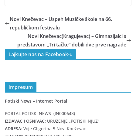
Novi Kneževac – Uspeh Muzičke škole na 66.
republičkom festivalu
Novi Kneževac(Kragujevac) – Gimnazijalci s
predstavom „Tri tačke“ dobili dve prve nagrade
Lajkujte nas na Facebook-u
Impresum
Potiski News – Internet Portal
PORTAL POTISKI NEWS (IN000643)
IZDAVAČ I OSNIVAČ:
URUŽENJE „POTISKI NJUZ“
ADRESA:
Voje Gligorina 5 Novi Kneževac