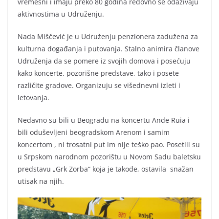
vremešni i imaju preko 80 godina redovno se odazivaju
aktivnostima u Udruženju.
Nada Miščević je u Udruženju penzionera zadužena za
kulturna događanja i putovanja. Stalno animira članove
Udruženja da se pomere iz svojih domova i posećuju
kako koncerte, pozorišne predstave, tako i posete
različite gradove. Organizuju se višednevni izleti i
letovanja.
Nedavno su bili u Beogradu na koncertu Ande Ruia i
bili oduševljeni beogradskom Arenom i samim
koncertom , ni trosatni put im nije teško pao. Posetili su
u Srpskom narodnom pozorištu u Novom Sadu baletsku
predstavu „Grk Zorba“ koja je takođe, ostavila snažan
utisak na njih.