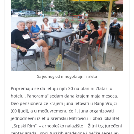
Sa jednog od mnogobrojnih izleta
Pripremaju se da letuju njih 30 na planini Zlatar, u
hotelu „Panorama“ sedam dana krajem maja meseca.
Deo penzionera će krajem juna letovati u Banji Vrujci
(60 ljudi), a u međuvremenu će 1. juna organizovati
jednodnevni izlet u Sremsku Mitrovicu i obići lokalitet
„Srpski Rim“ – arheološko nalazište i Žitni trg (uređeni
centar grada , spoj turskih građevina i bečke secesije),