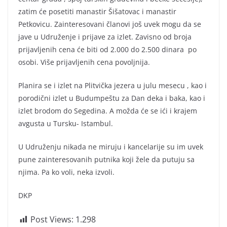
zatim će posetiti manastir Šišatovac i manastir
Petkovicu. Zainteresovani članovi još uvek mogu da se
jave u Udruženje i prijave za izlet. Zavisno od broja
prijavljenih cena će biti od 2.000 do 2.500 dinara po
osobi. Više prijavljenih cena povoljnija.
Planira se i izlet na Plitvička jezera u julu mesecu , kao i
porodični izlet u Budumpeštu za Dan deka i baka, kao i
izlet brodom do Segedina. A možda će se ići i krajem
avgusta u Tursku- Istambul.
U Udruženju nikada ne miruju i kancelarije su im uvek
pune zainteresovanih putnika koji žele da putuju sa
njima. Pa ko voli, neka izvoli.
DKP
Post Views:
1.298