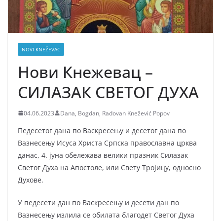
NOVI KNEŽEVAC
Нови Кнежевац –
СИЛАЗАК СВЕТОГ ДУХА
04.06.2023
Dana, Bogdan, Radovan Knežević Popov
Педесетог дана по Васкресењу и десетог дана по
Вазнесењу Исуса Христа Српска православна црква
данас, 4. јуна обележава велики празник Силазак
Светог Духа на Апостоле, или Свету Тројицу, односно
Духове.
У педесети дан по Васкресењу и десети дан по
Вазнесењу излила се обилата благодет Светог Духа