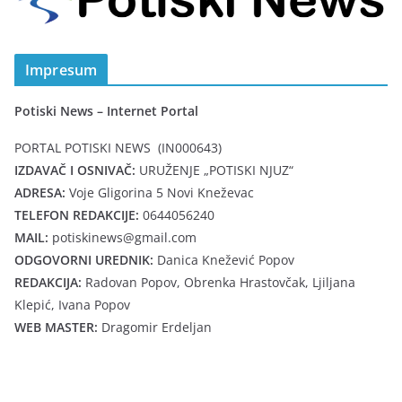
Impresum
Potiski News – Internet Portal
PORTAL POTISKI NEWS (IN000643)
IZDAVAČ I OSNIVAČ:
URUŽENJE „POTISKI NJUZ“
ADRESA:
Voje Gligorina 5 Novi Kneževac
TELEFON REDAKCIJE:
0644056240
MAIL:
potiskinews@gmail.com
ODGOVORNI UREDNIK:
Danica Knežević Popov
REDAKCIJA:
Radovan Popov, Obrenka Hrastovčak, Ljiljana
Klepić, Ivana Popov
WEB MASTER:
Dragomir Erdeljan