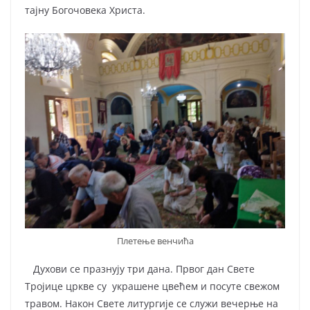
тајну Богочовека Христа.
Плетење венчића
Духови се празнују три дана. Првог дан Свете
Тројице цркве су украшене цвећем и посуте свежом
травом. Након Свете литургије се служи вечерње на