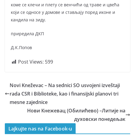
коме се клечи и плету се венчићи од траве и цвећа
који се односе у домове и стављају поред иконе и
кандила на зиду.
приредила ДКП
Д.К.Попов
Post Views:
599
Novi Kneževac – Na sednici SO usvojeni izveštaji
rada CSR i Biblioteke, kao i finansijski planovi tri
mesne zajednice
Нови Кнежевац (Обилићево) –Литије на
духовски понедељак
Lajkujte nas na Facebook-u