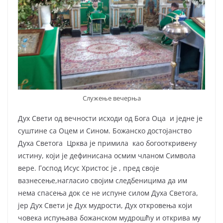
Служење вечерња
Дух Свети од вечности исходи од Бога Оца и једне је
суштине са Оцем и Сином. Божанско достојанство
Духа Светога Црква је примила као богооткривену
истину, који је дефинисана осмим чланом Символа
вере. Господ Исус Христос је , пред своје
вазнесење,нагласио својим следбеницима да им
нема спасења док се не испуне силом Духа Светога,
јер Дух Свети је Дух мудрости, Дух откровења који
човека испуњава божанском мудрошћу и открива му