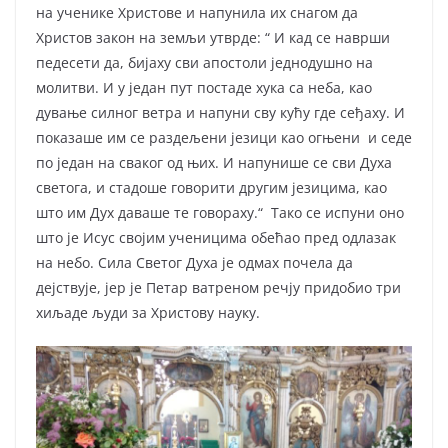
на ученике Христове и напунила их снагом да
Христов закон на земљи утврде: “ И кад се наврши
педесети да, бијаху сви апостоли једнодушно на
молитви. И у један пут постаде хука са неба, као
дување силног ветра и напуни сву кућу где сеђаху. И
показаше им се раздељени језици као огњени и седе
по један на сваког од њих. И напунише се сви Духа
светога, и стадоше говорити другим језицима, као
што им Дух даваше те говораху.“ Тако се испуни оно
што је Исус својим ученицима обећао пред одлазак
на небо. Сила Светог Духа је одмах почела да
дејствује, јер је Петар ватреном речју придобио три
хиљаде људи за Христову науку.