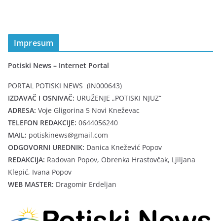
Impresum
Potiski News – Internet Portal
PORTAL POTISKI NEWS (IN000643)
IZDAVAČ I OSNIVAČ:
URUŽENJE „POTISKI NJUZ“
ADRESA:
Voje Gligorina 5 Novi Kneževac
TELEFON REDAKCIJE:
0644056240
MAIL:
potiskinews@gmail.com
ODGOVORNI UREDNIK:
Danica Knežević Popov
REDAKCIJA:
Radovan Popov, Obrenka Hrastovčak, Ljiljana
Klepić, Ivana Popov
WEB MASTER:
Dragomir Erdeljan