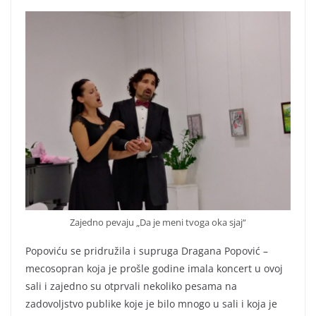
Zajedno pevaju „Da je meni tvoga oka sjaj“
Popoviću se pridružila i supruga Dragana Popović –
mecosopran koja je prošle godine imala koncert u ovoj
sali i zajedno su otprvali nekoliko pesama na
zadovoljstvo publike koje je bilo mnogo u sali i koja je