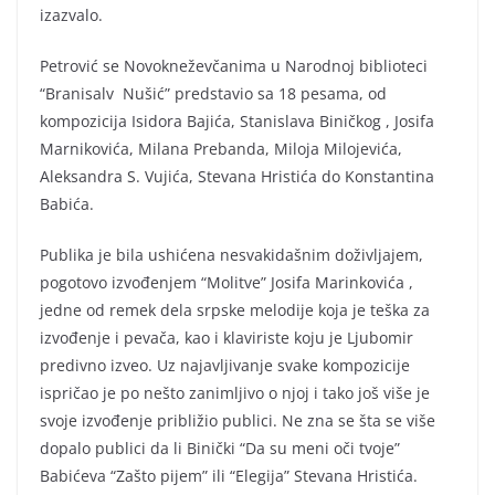
izazvalo.
Petrović se Novokneževčanima u Narodnoj biblioteci
“Branisalv Nušić” predstavio sa 18 pesama, od
kompozicija Isidora Bajića, Stanislava Biničkog , Josifa
Marnikovića, Milana Prebanda, Miloja Milojevića,
Aleksandra S. Vujića, Stevana Hristića do Konstantina
Babića.
Publika je bila ushićena nesvakidašnim doživljajem,
pogotovo izvođenjem “Molitve” Josifa Marinkovića ,
jedne od remek dela srpske melodije koja je teška za
izvođenje i pevača, kao i klaviriste koju je Ljubomir
predivno izveo. Uz najavljivanje svake kompozicije
ispričao je po nešto zanimljivo o njoj i tako još više je
svoje izvođenje približio publici. Ne zna se šta se više
dopalo publici da li Binički “Da su meni oči tvoje”
Babićeva “Zašto pijem” ili “Elegija” Stevana Hristića.