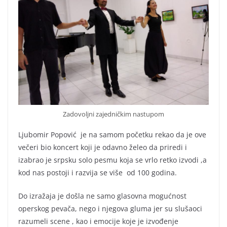
Zadovoljni zajedničkim nastupom
Ljubomir Popović je na samom početku rekao da je ove
večeri bio koncert koji je odavno želeo da priredi i
izabrao je srpsku solo pesmu koja se vrlo retko izvodi ,a
kod nas postoji i razvija se više od 100 godina.
Do izražaja je došla ne samo glasovna mogućnost
operskog pevača, nego i njegova gluma jer su slušaoci
razumeli scene , kao i emocije koje je izvođenje