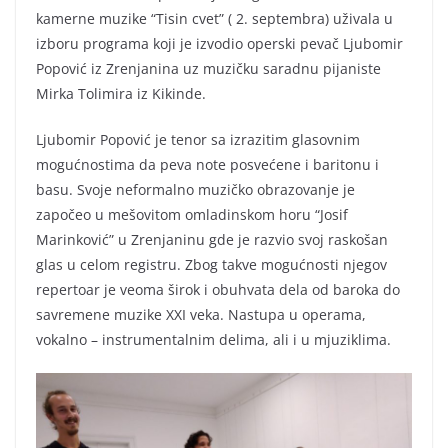
kamerne muzike “Tisin cvet” ( 2. septembra) uživala u
izboru programa koji je izvodio operski pevač Ljubomir
Popović iz Zrenjanina uz muzičku saradnu pijaniste
Mirka Tolimira iz Kikinde.
Ljubomir Popović je tenor sa izrazitim glasovnim
mogućnostima da peva note posvećene i baritonu i
basu. Svoje neformalno muzičko obrazovanje je
započeo u mešovitom omladinskom horu “Josif
Marinković” u Zrenjaninu gde je razvio svoj raskošan
glas u celom registru. Zbog takve mogućnosti njegov
repertoar je veoma širok i obuhvata dela od baroka do
savremene muzike XXI veka. Nastupa u operama,
vokalno – instrumentalnim delima, ali i u mjuziklima.