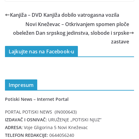
Kanjiža – DVD Kanjiža dobilo vatrogasna vozila
Novi Kneževac – Otkrivanjem spomen ploče
obeležen Dan srpskog jedinstva, slobode i srpske
zastave
Lajkujte nas na Facebook-u
Impresum
Potiski News – Internet Portal
PORTAL POTISKI NEWS (IN000643)
IZDAVAČ I OSNIVAČ:
URUŽENJE „POTISKI NJUZ“
ADRESA:
Voje Gligorina 5 Novi Kneževac
TELEFON REDAKCIJE:
0644056240