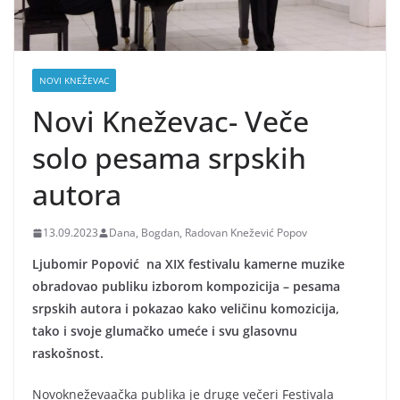
NOVI KNEŽEVAC
Novi Kneževac- Veče
solo pesama srpskih
autora
13.09.2023
Dana, Bogdan, Radovan Knežević Popov
Ljubomir Popović na XIX festivalu kamerne muzike
obradovao publiku izborom kompozicija – pesama
srpskih autora i pokazao kako veličinu komozicija,
tako i svoje glumačko umeće i svu glasovnu
raskošnost.
Novokneževaačka publika je druge večeri Festivala