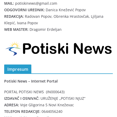
MAIL:
potiskinews@gmail.com
ODGOVORNI UREDNIK:
Danica Knežević Popov
REDAKCIJA:
Radovan Popov, Obrenka Hrastovčak, Ljiljana
Klepić, Ivana Popov
WEB MASTER:
Dragomir Erdeljan
Impresum
Potiski News – Internet Portal
PORTAL POTISKI NEWS (IN000643)
IZDAVAČ I OSNIVAČ:
URUŽENJE „POTISKI NJUZ“
ADRESA:
Voje Gligorina 5 Novi Kneževac
TELEFON REDAKCIJE:
0644056240