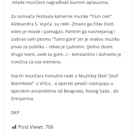
mlade muzičare nagrađivali burnim aplauzima.
Za osnivača Festivala kamerne muzike “Tisin cvet”
Aleksandra S. Vujića su rekli -Zmano ga čitav život,
voleo je mlade i pomagao. Pamtim ga nasmejanog i
izabrao sam pesmu “Tamo gore” jer je ovakvu muziku
pisao za publiku – rekao je Ljubomir. (Jedno zbore,
drugo tvore, uvek su gore…) – konstantno i duhovito je
ironična za sva vremena.
Sva tri muzičara trenutno rade u Muzičkoj školi “Josif
Marinković” u Vršcu , a operski pevači nastupaju u
operskim ansamblima od Beograda, Novog Sada , do
Zrenjanina.
DKP
Post Views:
706