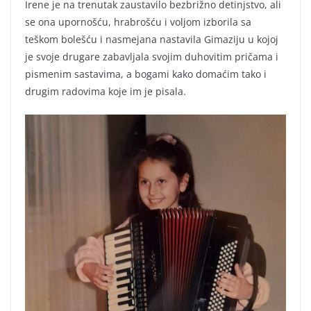
Irene je na trenutak zaustavilo bezbrižno detinjstvo, ali
se ona upornošću, hrabrošću i voljom izborila sa
teškom bolešću i nasmejana nastavila Gimaziju u kojoj
je svoje drugare zabavljala svojim duhovitim pričama i
pismenim sastavima, a bogami kako domaćim tako i
drugim radovima koje im je pisala.