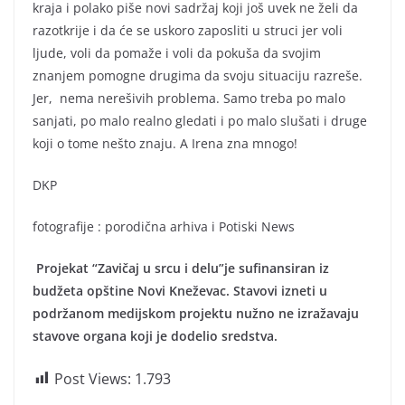
kraja i polako piše novi sadržaj koji još uvek ne želi da
razotkrije i da će se uskoro zaposliti u struci jer voli
ljude, voli da pomaže i voli da pokuša da svojim
znanjem pomogne drugima da svoju situaciju razreše.
Jer, nema nerešivih problema. Samo treba po malo
sanjati, po malo realno gledati i po malo slušati i druge
koji o tome nešto znaju. A Irena zna mnogo!
DKP
fotografije : porodična arhiva i Potiski News
Projekat “Zavičaj u srcu i delu”je sufinansiran iz
budžeta opštine Novi Kneževac. Stavovi izneti u
podržanom medijskom projektu nužno ne izražavaju
stavove organa koji je dodelio sredstva.
Post Views:
1.793