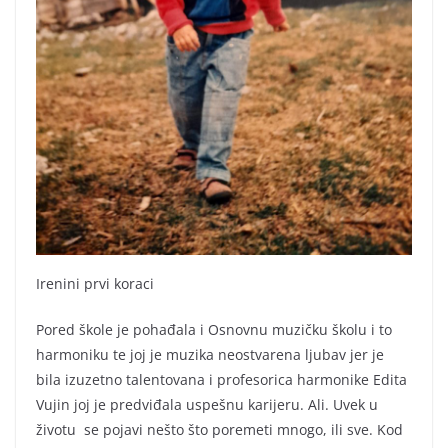
Irenini prvi koraci
Pored škole je pohađala i Osnovnu muzičku školu i to
harmoniku te joj je muzika neostvarena ljubav jer je
bila izuzetno talentovana i profesorica harmonike Edita
Vujin joj je predviđala uspešnu karijeru. Ali. Uvek u
životu se pojavi nešto što poremeti mnogo, ili sve. Kod