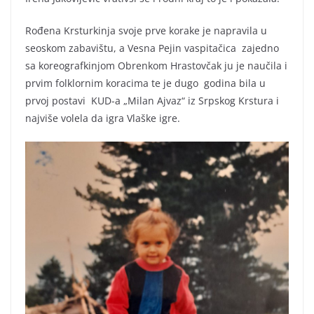
Rođena Krsturkinja svoje prve korake je napravila u
seoskom zabavištu, a Vesna Pejin vaspitačica zajedno
sa koreografkinjom Obrenkom Hrastovčak ju je naučila i
prvim folklornim koracima te je dugo godina bila u
prvoj postavi KUD-a „Milan Ajvaz“ iz Srpskog Krstura i
najviše volela da igra Vlaške igre.