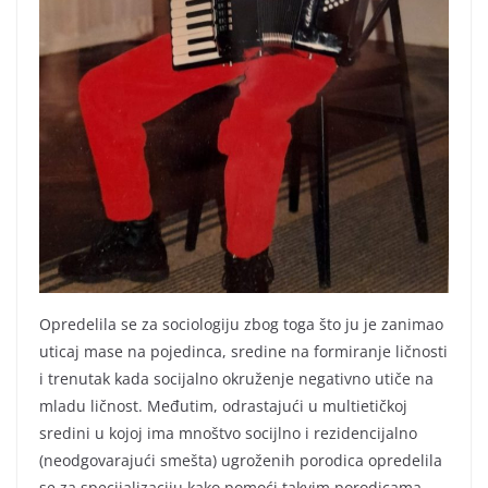
Opredelila se za sociologiju zbog toga što ju je zanimao
uticaj mase na pojedinca, sredine na formiranje ličnosti
i trenutak kada socijalno okruženje negativno utiče na
mladu ličnost. Međutim, odrastajući u multietičkoj
sredini u kojoj ima mnoštvo socijlno i rezidencijalno
(neodgovarajući smešta) ugroženih porodica opredelila
se za specijalizaciju kako pomoći takvim porodicama.