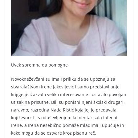
Uvek spremna da pomogne
Novokneževčani su imali priliku da se upoznaju sa
stvaralaštvom Irene Jakovljević i samo predstavljanje
knjige je izazvalo veliko interesovanje i ostavilo povoljan
utisak na prisutne. Bili su ponisni njeni školski drugari,
naravno, razredna Nada Ristić koja joj je predavala
književnost i s oduševljenjem komentarisala talenat
Irene, a Irena nesebično pomaže mlađima i upućuje ih
kako mogu da se ostvare kroz pisanu reč.