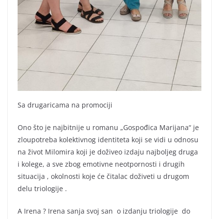
Sa drugaricama na promociji
Ono što je najbitnije u romanu „Gospođica Marijana“ je
zloupotreba kolektivnog identiteta koji se vidi u odnosu
na život Milomira koji je doživeo izdaju najboljeg druga
i kolege, a sve zbog emotivne neotpornosti i drugih
situacija , okolnosti koje će čitalac doživeti u drugom
delu triologije .
A Irena ? Irena sanja svoj san o izdanju triologije do