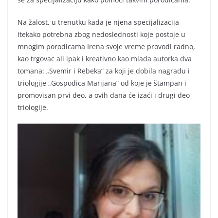
Na žalost, u trenutku kada je njena specijalizacija
itekako potrebna zbog nedoslednosti koje postoje u
mnogim porodicama Irena svoje vreme provodi radno,
kao trgovac ali ipak i kreativno kao mlada autorka dva
tomana: „Svemir i Rebeka“ za koji je dobila nagradu i
triologije „Gospođica Marijana“ od koje je štampan i
promovisan prvi deo, a ovih dana će izaći i drugi deo
triologije.