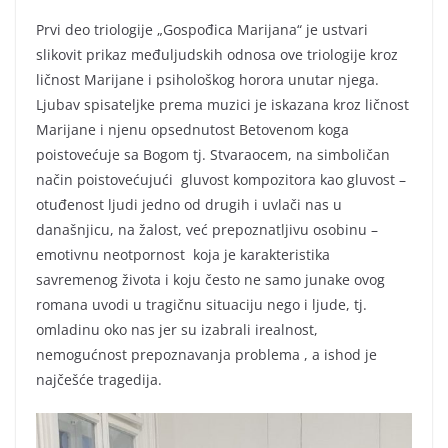
Prvi deo triologije „Gospođica Marijana“ je ustvari
slikovit prikaz međuljudskih odnosa ove triologije kroz
ličnost Marijane i psihološkog horora unutar njega.
Ljubav spisateljke prema muzici je iskazana kroz ličnost
Marijane i njenu opsednutost Betovenom koga
poistovećuje sa Bogom tj. Stvaraocem, na simboličan
način poistovećujući gluvost kompozitora kao gluvost –
otuđenost ljudi jedno od drugih i uvlači nas u
današnjicu, na žalost, već prepoznatljivu osobinu –
emotivnu neotpornost koja je karakteristika
savremenog života i koju često ne samo junake ovog
romana uvodi u tragičnu situaciju nego i ljude, tj.
omladinu oko nas jer su izabrali irealnost,
nemogućnost prepoznavanja problema , a ishod je
najčešće tragedija.