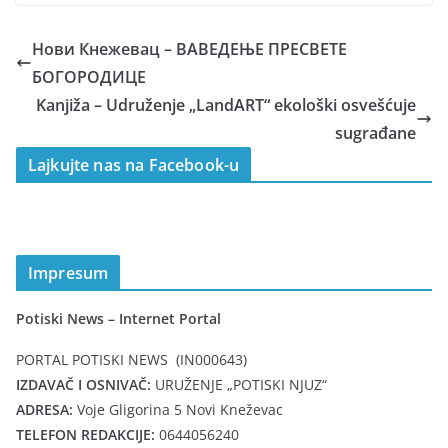
Нови Кнежевац – ВАВЕДЕЊЕ ПРЕСВЕТЕ
БОГОРОДИЦЕ
Kanjiža – Udruženje „LandART“ ekološki osvešćuje
sugrađane
Lajkujte nas na Facebook-u
Impresum
Potiski News – Internet Portal
PORTAL POTISKI NEWS (IN000643)
IZDAVAČ I OSNIVAČ:
URUŽENJE „POTISKI NJUZ“
ADRESA:
Voje Gligorina 5 Novi Kneževac
TELEFON REDAKCIJE:
0644056240