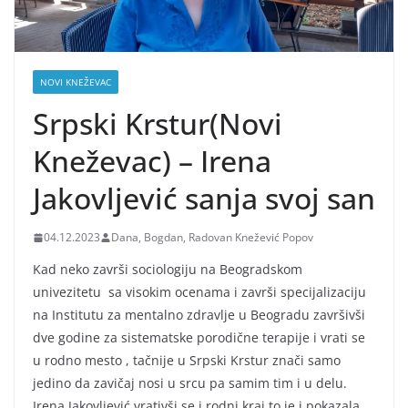
NOVI KNEŽEVAC
Srpski Krstur(Novi
Kneževac) – Irena
Jakovljević sanja svoj san
04.12.2023
Dana, Bogdan, Radovan Knežević Popov
Kad neko završi sociologiju na Beogradskom
univezitetu sa visokim ocenama i završi specijalizaciju
na Institutu za mentalno zdravlje u Beogradu završivši
dve godine za sistematske porodične terapije i vrati se
u rodno mesto , tačnije u Srpski Krstur znači samo
jedino da zavičaj nosi u srcu pa samim tim i u delu.
Irena Jakovljević vrativši se i rodni kraj to je i pokazala.